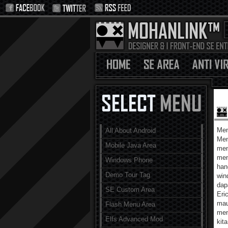
Men
All About Android
Men
Mobile Java Area
men
men
Windows Phone
han
Demo Tour Tag
win
da
SE Custom Area
Eri
mau
Flash Menu Area
men
Elfs Advanced Mod
kit