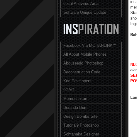
ini
Local Antivirus Area
men
Software Unique Update
Sta
sho
Ing
Bah
Facebook Via MOHANLINK™
All About Mobile Phones
Abduzeedo Photoshop
NB:
ala
Deconstruction Code
SE
Xda-Developers
POS
9GAG
Lan
Memudahkan
Beranda Bumi
Design Bombs Site
Tutorial9 Photoshop
Sohtanaka Designer