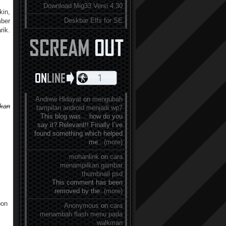
Download Mig33 Versi 4.30
kin,
Deskbar Elfs for SE
mber
rik.
Andrew Hidayat
on
mengubah
kan
tampilan android menjadi wp7
This blog was… how do you
say it? Relevant!! Finally I’ve
found something which helped
me...
(more)
mohanlink
on
cara
menampilkan gambar
thumbnail psd
This comment has been
removed by the..
(more)
pon
Anonymous
on
cara
menambah flash menu pada
walkman