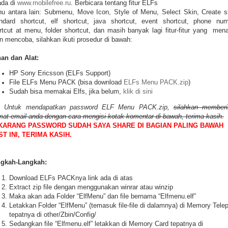
 ada di
www.mobilefree.ru
. Berbicara tentang fitur ELFs
u antara lain: Submenu, Move Icon, Style of Menu, Select Skin, Create s
ndard shortcut, elf shortcut, java shortcut, event shortcut, phone nu
rtcut at menu, folder shortcut, dan masih banyak lagi fitur-fitur yang mena
in mencoba, silahkan ikuti prosedur di bawah:
an dan Alat:
HP Sony Ericsson (ELFs Support)
File ELFs Menu PACK (bisa download
ELFs Menu PACK.zip
)
Sudah bisa memakai Elfs, jika belum,
klik di sini
Untuk mendapatkan password ELF Menu PACK.zip,
silahkan memberi
mat email anda dengan cara mengisi kotak komentar di bawah, terima kasih.
KARANG PASSWORD SUDAH SAYA SHARE DI BAGIAN PALING BAWAH
T INI, TERIMA KASIH.
gkah-Langkah:
Download ELFs PACKnya link ada di atas
Extract zip file dengan menggunakan winrar atau winzip
Maka akan ada Folder “ElfMenu” dan file bernama “Elfmenu.elf”
Letakkan Folder “ElfMenu” (temasuk file-file di dalamnya) di Memory Tele
tepatnya di other/Zbin/Config/
Sedangkan file “Elfmenu.elf” letakkan di Memory Card tepatnya di