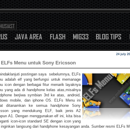
24 july 2
ELFs Menu untuk Sony Ericsson
indaklanjuti postingan saya sebelumnya, ELFs
u adalah elf yang berfungsi untuk memanage
u icon dengan berbagai fitur menarik layaknya
u yang ada di handphone kelas atas,misalnya
dphone berjiwa symbian 3rd ke atas, android,
dows mobile, dan iphone OS. ELFs Menu ini
pat ditanamkan ke semua handphone Sony
csson yang mendukung ELF, baik jenis A2
pun A1. Dengan menggunakan elf ini, kita bisa
ganti icon-icon standard SE dengan icon yang
a inginkan langsung dari handphone kesayangan anda. Sumber resmi ELFs 