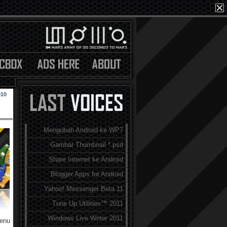
010
Mengubah Android ke WP7
Gambar Thumbnail *.psd
Share Internet ke Android
Blogger Apps for Android
Yahoo! Messenger Beta 11
Tune Up Utilities™ 2011
Windows Live Writer 2011
Menu