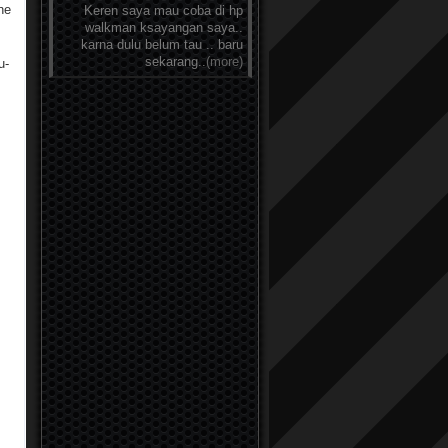
ne
Keren saya mau coba di hp
walkman ksayangan saya..
karna dulu belum tau .. baru
sekarang..
(more)
u-