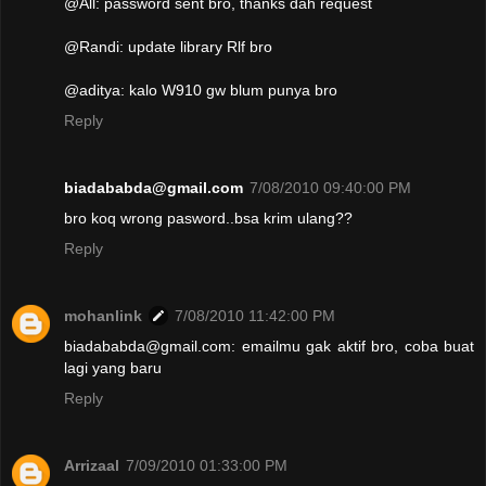
@All: password sent bro, thanks dah request
@Randi: update library Rlf bro
@aditya: kalo W910 gw blum punya bro
Reply
biadababda@gmail.com
7/08/2010 09:40:00 PM
bro koq wrong pasword..bsa krim ulang??
Reply
mohanlink
7/08/2010 11:42:00 PM
biadababda@gmail.com: emailmu gak aktif bro, coba buat
lagi yang baru
Reply
Arrizaal
7/09/2010 01:33:00 PM