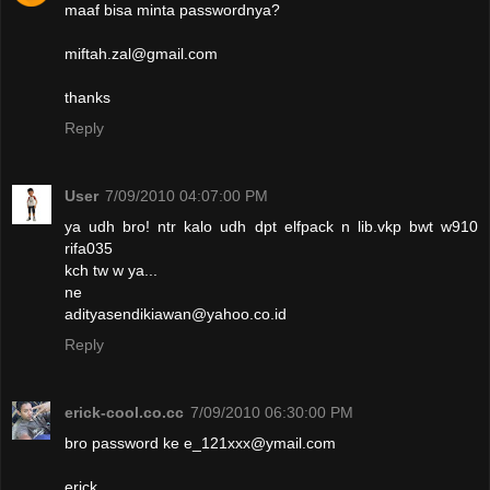
maaf bisa minta passwordnya?
miftah.zal@gmail.com
thanks
Reply
User
7/09/2010 04:07:00 PM
ya udh bro! ntr kalo udh dpt elfpack n lib.vkp bwt w910
rifa035
kch tw w ya...
ne
adityasendikiawan@yahoo.co.id
Reply
erick-cool.co.cc
7/09/2010 06:30:00 PM
bro password ke e_121xxx@ymail.com
erick