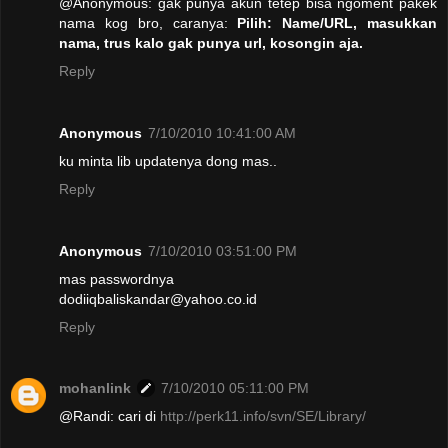
@Anonymous: gak punya akun tetep bisa ngoment pakek
nama kog bro, caranya:
Pilih: Name/URL, masukkan
nama, trus kalo gak punya url, kosongin aja.
Reply
Anonymous
7/10/2010 10:41:00 AM
ku minta lib updatenya dong mas..
Reply
Anonymous
7/10/2010 03:51:00 PM
mas passwordnya
dodiiqbaliskandar@yahoo.co.id
Reply
mohanlink
7/10/2010 05:11:00 PM
@Randi: cari di
http://perk11.info/svn/SE/Library/