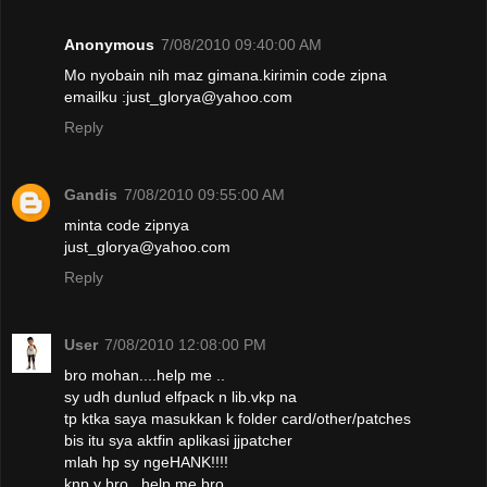
Anonymous
7/08/2010 09:40:00 AM
Mo nyobain nih maz gimana.kirimin code zipna
emailku :just_glorya@yahoo.com
Reply
Gandis
7/08/2010 09:55:00 AM
minta code zipnya
just_glorya@yahoo.com
Reply
User
7/08/2010 12:08:00 PM
bro mohan....help me ..
sy udh dunlud elfpack n lib.vkp na
tp ktka saya masukkan k folder card/other/patches
bis itu sya aktfin aplikasi jjpatcher
mlah hp sy ngeHANK!!!!
knp y bro...help me bro...