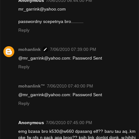
Anonymous
7/06/2010 06:44:00 PM
mr_garrink@yahoo.com
passwordny scepetnya bro..........
Reply
mohanlink
7/06/2010 07:39:00 PM
@mr_garrink@yahoo.com: Password Sent
Reply
mohanlink™
7/06/2010 07:40:00 PM
@mr_garrink@yahoo.com: Password Sent
Reply
Anonymous
7/06/2010 07:45:00 PM
emg bzasa bro k530@w660 dpasang elf?? baru tau aq..km
pke fw nfs n pack apa broo?? ksih link donlot donk..w.hihihi