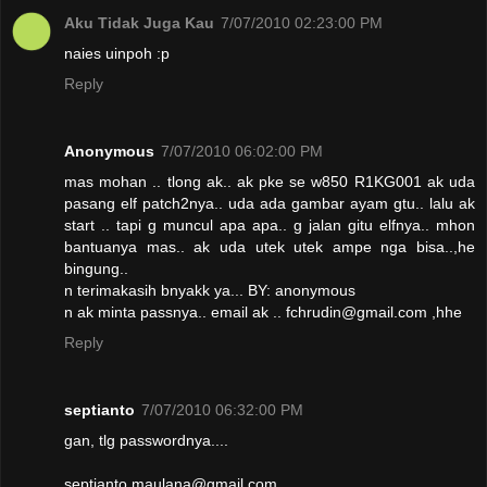
Aku Tidak Juga Kau
7/07/2010 02:23:00 PM
naies uinpoh :p
Reply
Anonymous
7/07/2010 06:02:00 PM
mas mohan .. tlong ak.. ak pke se w850 R1KG001 ak uda
pasang elf patch2nya.. uda ada gambar ayam gtu.. lalu ak
start .. tapi g muncul apa apa.. g jalan gitu elfnya.. mhon
bantuanya mas.. ak uda utek utek ampe nga bisa..,he
bingung..
n terimakasih bnyakk ya... BY: anonymous
n ak minta passnya.. email ak .. fchrudin@gmail.com ,hhe
Reply
septianto
7/07/2010 06:32:00 PM
gan, tlg passwordnya....
septianto.maulana@gmail.com