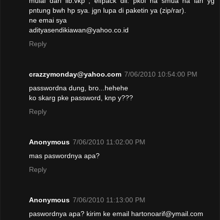
mulai dari lib.vkp , elfpack dll. pkol na smua na lah yg
pntung bwh hp sya. jgn lupa di paketin ya (zip/rar).
ne emai sya
adityasendikiawan@yahoo.co.id
Reply
crazzymonday@yahoo.com
7/06/2010 10:54:00 PM
passwordna dung, bro...hehehe
ko skarg pke password, knp y???
Reply
Anonymous
7/06/2010 11:02:00 PM
mas paswordnya apa?
Reply
Anonymous
7/06/2010 11:13:00 PM
paswordnya apa? kirim ke email hartonoarif@ymail.com