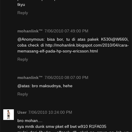
tkyu
Reply
mohanlink™
7/06/2010 07:49:00 PM
@Anonymous: bisa bor, tu di atas pakek K530i@W660i,
coba check di http://mohanlink.blogspot.com/2010/04/cara-
memasang-elf-pada-hp-sony-ericsson.html
Reply
mohanlink™
7/06/2010 08:07:00 PM
@atas: bro maksudnya, hehe
Reply
User
7/06/2010 10:24:00 PM
bro mohan....
sya mntk dunk smw pket elf bwt w910 R1FA035