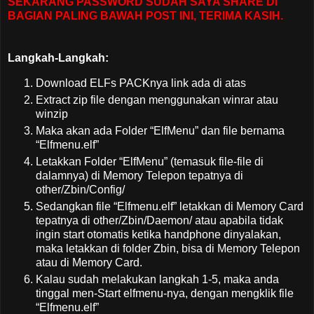
SEKARANG PASSWORD SUDAH SAYA SHARE DI
BAGIAN PALING BAWAH POST INI, TERIMA KASIH.
Langkah-Langkah:
Download ELFs PACKnya link ada di atas
Extract zip file dengan menggunakan winrar atau
winzip
Maka akan ada Folder “ElfMenu” dan file bernama
“Elfmenu.elf”
Letakkan Folder “ElfMenu” (temasuk file-file di
dalamnya) di Memory Telepon tepatnya di
other/Zbin/Config/
Sedangkan file “Elfmenu.elf” letakkan di Memory Card
tepatnya di other/Zbin/Daemon/ atau apabila tidak
ingin start otomatis ketika handphone dinyalakan,
maka letakkan di folder Zbin, bisa di Memory Telepon
atau di Memory Card.
Kalau sudah melakukan langkah 1-5, maka anda
tinggal men-Start elfmenu-nya, dengan mengklik file
“Elfmenu.elf”