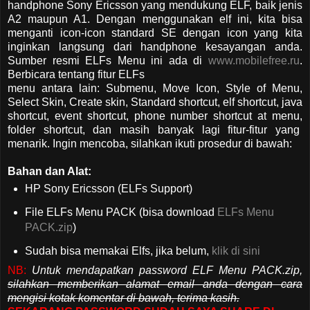
handphone Sony Ericsson yang mendukung ELF, baik jenis
A2 maupun A1. Dengan menggunakan elf ini, kita bisa
menganti icon-icon standard SE dengan icon yang kita
inginkan langsung dari handphone kesayangan anda.
Sumber resmi ELFs Menu ini ada di
www.mobilefree.ru
.
Berbicara tentang fitur ELFs
menu antara lain: Submenu, Move Icon, Style of Menu,
Select Skin, Create skin, Standard shortcut, elf shortcut, java
shortcut, event shortcut, phone number shortcut at menu,
folder shortcut, dan masih banyak lagi fitur-fitur yang
menarik. Ingin mencoba, silahkan ikuti prosedur di bawah:
Bahan dan Alat:
HP Sony Ericsson (ELFs Support)
File ELFs Menu PACK (bisa download
ELFs Menu
PACK.zip
)
Sudah bisa memakai Elfs, jika belum,
klik di sini
NB:
Untuk mendapatkan password ELF Menu PACK.zip,
silahkan memberikan alamat email anda dengan cara
mengisi kotak komentar di bawah, terima kasih.