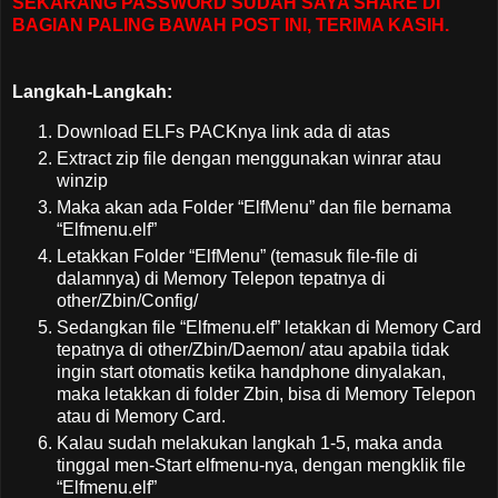
SEKARANG PASSWORD SUDAH SAYA SHARE DI
BAGIAN PALING BAWAH POST INI, TERIMA KASIH.
Langkah-Langkah:
Download ELFs PACKnya link ada di atas
Extract zip file dengan menggunakan winrar atau
winzip
Maka akan ada Folder “ElfMenu” dan file bernama
“Elfmenu.elf”
Letakkan Folder “ElfMenu” (temasuk file-file di
dalamnya) di Memory Telepon tepatnya di
other/Zbin/Config/
Sedangkan file “Elfmenu.elf” letakkan di Memory Card
tepatnya di other/Zbin/Daemon/ atau apabila tidak
ingin start otomatis ketika handphone dinyalakan,
maka letakkan di folder Zbin, bisa di Memory Telepon
atau di Memory Card.
Kalau sudah melakukan langkah 1-5, maka anda
tinggal men-Start elfmenu-nya, dengan mengklik file
“Elfmenu.elf”