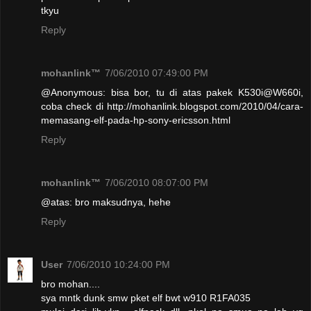
tkyu
Reply
mohanlink™
7/06/2010 07:49:00 PM
@Anonymous: bisa bor, tu di atas pakek K530i@W660i,
coba check di http://mohanlink.blogspot.com/2010/04/cara-
memasang-elf-pada-hp-sony-ericsson.html
Reply
mohanlink™
7/06/2010 08:07:00 PM
@atas: bro maksudnya, hehe
Reply
User
7/06/2010 10:24:00 PM
bro mohan....
sya mntk dunk smw pket elf bwt w910 R1FA035