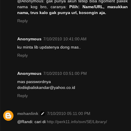
@Anonymous: gak punya akun tetep bisa ngoment pakek
nama kog bro, caranya:
Pilih: Name/URL, masukkan
nama, trus kalo gak punya url, kosongin aja.
Reply
Anonymous
7/10/2010 10:41:00 AM
ku minta lib updatenya dong mas..
Reply
Anonymous
7/10/2010 03:51:00 PM
mas passwordnya
dodiiqbaliskandar@yahoo.co.id
Reply
mohanlink
7/10/2010 05:11:00 PM
@Randi: cari di
http://perk11.info/svn/SE/Library/