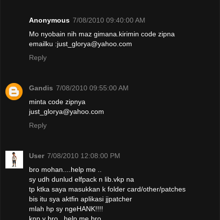
Anonymous
7/08/2010 09:40:00 AM
Mo nyobain nih maz gimana.kirimin code zipna
emailku :just_glorya@yahoo.com
Reply
Gandis
7/08/2010 09:55:00 AM
minta code zipnya
just_glorya@yahoo.com
Reply
User
7/08/2010 12:08:00 PM
bro mohan....help me ..
sy udh dunlud elfpack n lib.vkp na
tp ktka saya masukkan k folder card/other/patches
bis itu sya aktfin aplikasi jjpatcher
mlah hp sy ngeHANK!!!!
knp y bro...help me bro...