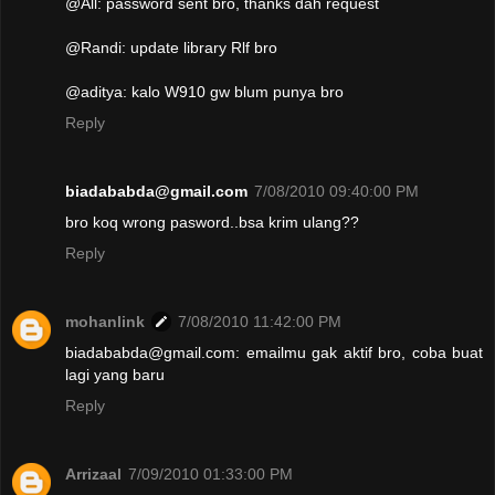
@All: password sent bro, thanks dah request
@Randi: update library Rlf bro
@aditya: kalo W910 gw blum punya bro
Reply
biadababda@gmail.com
7/08/2010 09:40:00 PM
bro koq wrong pasword..bsa krim ulang??
Reply
mohanlink
7/08/2010 11:42:00 PM
biadababda@gmail.com: emailmu gak aktif bro, coba buat
lagi yang baru
Reply
Arrizaal
7/09/2010 01:33:00 PM