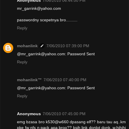
Anonymous
7/06/2010 06:44:00 PM
mr_garrink@yahoo.com
passwordny scepetnya bro..........
Reply
mohanlink
7/06/2010 07:39:00 PM
@mr_garrink@yahoo.com: Password Sent
Reply
mohanlink™
7/06/2010 07:40:00 PM
@mr_garrink@yahoo.com: Password Sent
Reply
Anonymous
7/06/2010 07:45:00 PM
emg bzasa bro k530@w660 dpasang elf?? baru tau aq..km
pke fw nfs n pack apa broo?? ksih link donlot donk..w.hihihi