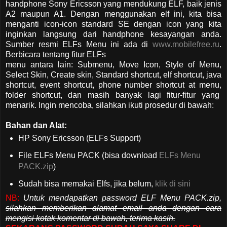
handphone Sony Ericsson yang mendukung ELF, baik jenis
A2 maupun A1. Dengan menggunakan elf ini, kita bisa
menganti icon-icon standard SE dengan icon yang kita
inginkan langsung dari handphone kesayangan anda.
Sumber resmi ELFs Menu ini ada di
www.mobilefree.ru
.
Berbicara tentang fitur ELFs
menu antara lain: Submenu, Move Icon, Style of Menu,
Select Skin, Create skin, Standard shortcut, elf shortcut, java
shortcut, event shortcut, phone number shortcut at menu,
folder shortcut, dan masih banyak lagi fitur-fitur yang
menarik. Ingin mencoba, silahkan ikuti prosedur di bawah:
Bahan dan Alat:
HP Sony Ericsson (ELFs Support)
File ELFs Menu PACK (bisa download
ELFs Menu
PACK.zip
)
Sudah bisa memakai Elfs, jika belum,
klik di sini
NB:
Untuk mendapatkan password ELF Menu PACK.zip,
silahkan memberikan alamat email anda dengan cara
mengisi kotak komentar di bawah, terima kasih.