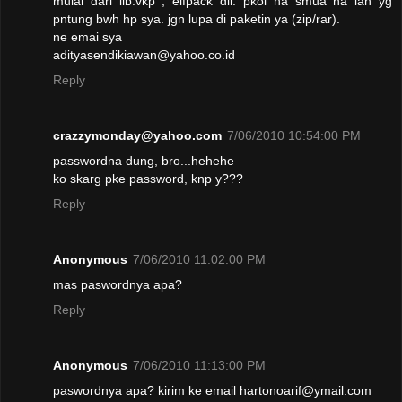
mulai dari lib.vkp , elfpack dll. pkol na smua na lah yg
pntung bwh hp sya. jgn lupa di paketin ya (zip/rar).
ne emai sya
adityasendikiawan@yahoo.co.id
Reply
crazzymonday@yahoo.com
7/06/2010 10:54:00 PM
passwordna dung, bro...hehehe
ko skarg pke password, knp y???
Reply
Anonymous
7/06/2010 11:02:00 PM
mas paswordnya apa?
Reply
Anonymous
7/06/2010 11:13:00 PM
paswordnya apa? kirim ke email hartonoarif@ymail.com