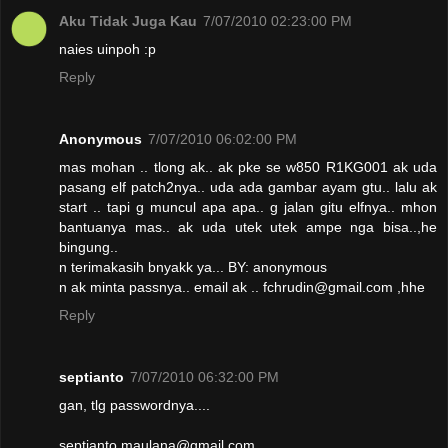
Aku Tidak Juga Kau
7/07/2010 02:23:00 PM
naies uinpoh :p
Reply
Anonymous
7/07/2010 06:02:00 PM
mas mohan .. tlong ak.. ak pke se w850 R1KG001 ak uda
pasang elf patch2nya.. uda ada gambar ayam gtu.. lalu ak
start .. tapi g muncul apa apa.. g jalan gitu elfnya.. mhon
bantuanya mas.. ak uda utek utek ampe nga bisa..,he
bingung..
n terimakasih bnyakk ya... BY: anonymous
n ak minta passnya.. email ak .. fchrudin@gmail.com ,hhe
Reply
septianto
7/07/2010 06:32:00 PM
gan, tlg passwordnya....
septianto.maulana@gmail.com