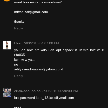
maaf bisa minta passwordnya?
miftah.zal@gmail.com
thanks
Reply
User
7/09/2010 04:07:00 PM
ya udh bro! ntr kalo udh dpt elfpack n lib.vkp bwt w910
rifa035
kch tw w ya...
ne
adityasendikiawan@yahoo.co.id
Reply
erick-cool.co.cc
7/09/2010 06:30:00 PM
bro password ke e_121xxx@ymail.com
erick