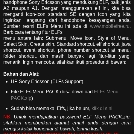
handphone Sony Ericsson yang mendukung ELF, baik jenis
A2 maupun A1. Dengan menggunakan elf ini, kita bisa
menganti icon-icon standard SE dengan icon yang kita
inginkan langsung dari handphone kesayangan anda.
Sumber resmi ELFs Menu ini ada di
www.mobilefree.ru
.
Berbicara tentang fitur ELFs
menu antara lain: Submenu, Move Icon, Style of Menu,
Select Skin, Create skin, Standard shortcut, elf shortcut, java
shortcut, event shortcut, phone number shortcut at menu,
folder shortcut, dan masih banyak lagi fitur-fitur yang
menarik. Ingin mencoba, silahkan ikuti prosedur di bawah:
Bahan dan Alat:
HP Sony Ericsson (ELFs Support)
File ELFs Menu PACK (bisa download
ELFs Menu
PACK.zip
)
Sudah bisa memakai Elfs, jika belum,
klik di sini
NB:
Untuk mendapatkan password ELF Menu PACK.zip,
silahkan memberikan alamat email anda dengan cara
mengisi kotak komentar di bawah, terima kasih.