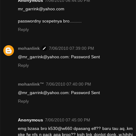
Anonymous
7/06/2010 06:44:00 PM
mr_garrink@yahoo.com
passwordny scepetnya bro..........
Reply
mohanlink
7/06/2010 07:39:00 PM
@mr_garrink@yahoo.com: Password Sent
Reply
mohanlink™
7/06/2010 07:40:00 PM
@mr_garrink@yahoo.com: Password Sent
Reply
Anonymous
7/06/2010 07:45:00 PM
emg bzasa bro k530@w660 dpasang elf?? baru tau aq..km
pke fw nfs n pack apa broo?? ksih link donlot donk..w.hihihi