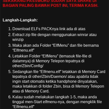
SEKARANG PASSWORD SUDAH SAYA SHARE DI
BAGIAN PALING BAWAH POST INI, TERIMA KASIH.
Langkah-Langkah:
Download ELFs PACKnya link ada di atas
Extract zip file dengan menggunakan winrar atau
winzip
Maka akan ada Folder “ElfMenu” dan file bernama
“Elfmenu.elf”
Letakkan Folder “ElfMenu” (temasuk file-file di
dalamnya) di Memory Telepon tepatnya di
other/Zbin/Config/
Sedangkan file “Elfmenu.elf” letakkan di Memory Card
tepatnya di other/Zbin/Daemon/ atau apabila tidak
ingin start otomatis ketika handphone dinyalakan,
maka letakkan di folder Zbin, bisa di Memory Telepon
atau di Memory Card.
Kalau sudah melakukan langkah 1-5, maka anda
tinggal men-Start elfmenu-nya, dengan mengklik file
“Elfmenu.elf”