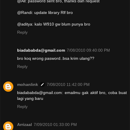
@All: password sent bro, thanks dah request
@Randi: update library Rlf bro
@aditya: kalo W910 gw blum punya bro
Reply
biadababda@gmail.com
7/08/2010 09:40:00 PM
bro koq wrong pasword..bsa krim ulang??
Reply
mohanlink
7/08/2010 11:42:00 PM
biadababda@gmail.com: emailmu gak aktif bro, coba buat
lagi yang baru
Reply
Arrizaal
7/09/2010 01:33:00 PM