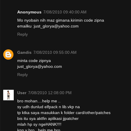
Anonymous
7/08/2010 09:40:00 AM
Mo nyobain nih maz gimana.kirimin code zipna
emailku :just_glorya@yahoo.com
Reply
Gandis
7/08/2010 09:55:00 AM
minta code zipnya
just_glorya@yahoo.com
Reply
User
7/08/2010 12:08:00 PM
bro mohan....help me ..
sy udh dunlud elfpack n lib.vkp na
tp ktka saya masukkan k folder card/other/patches
bis itu sya aktfin aplikasi jjpatcher
mlah hp sy ngeHANK!!!!
knp y bro...help me bro...