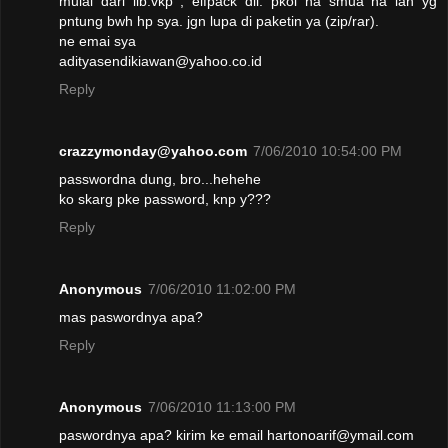
mulai dari lib.vkp , elfpack dll. pkol na smua na lah yg
pntung bwh hp sya. jgn lupa di paketin ya (zip/rar).
ne emai sya
adityasendikiawan@yahoo.co.id
Reply
crazzymonday@yahoo.com
7/06/2010 10:54:00 PM
passwordna dung, bro...hehehe
ko skarg pke password, knp y???
Reply
Anonymous
7/06/2010 11:02:00 PM
mas paswordnya apa?
Reply
Anonymous
7/06/2010 11:13:00 PM
paswordnya apa? kirim ke email hartonoarif@ymail.com