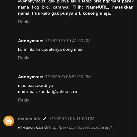
@Anonymous: gak punya akun tetep bisa ngoment pakek
nama kog bro, caranya:
Pilih: Name/URL, masukkan
nama, trus kalo gak punya url, kosongin aja.
Reply
Anonymous
7/10/2010 10:41:00 AM
ku minta lib updatenya dong mas..
Reply
Anonymous
7/10/2010 03:51:00 PM
mas passwordnya
dodiiqbaliskandar@yahoo.co.id
Reply
mohanlink
7/10/2010 05:11:00 PM
@Randi: cari di
http://perk11.info/svn/SE/Library/