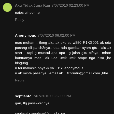
Aku Tidak Juga Kau
7/07/2010 02:23:00 PM
naies uinpoh :p
Reply
Anonymous
7/07/2010 06:02:00 PM
mas mohan .. tlong ak.. ak pke se w850 R1KG001 ak uda
pasang elf patch2nya.. uda ada gambar ayam gtu.. lalu ak
start .. tapi g muncul apa apa.. g jalan gitu elfnya.. mhon
bantuanya mas.. ak uda utek utek ampe nga bisa..,he
bingung..
n terimakasih bnyakk ya... BY: anonymous
n ak minta passnya.. email ak .. fchrudin@gmail.com ,hhe
Reply
septianto
7/07/2010 06:32:00 PM
gan, tlg passwordnya....
septianto.maulana@gmail.com