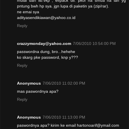
mulai dari lib.vkp , elfpack dll. pkol na smua na lah yg
pntung bwh hp sya. jgn lupa di paketin ya (zip/rar).
ne emai sya
adityasendikiawan@yahoo.co.id
Reply
crazzymonday@yahoo.com
7/06/2010 10:54:00 PM
passwordna dung, bro...hehehe
ko skarg pke password, knp y???
Reply
Anonymous
7/06/2010 11:02:00 PM
mas paswordnya apa?
Reply
Anonymous
7/06/2010 11:13:00 PM
paswordnya apa? kirim ke email hartonoarif@ymail.com