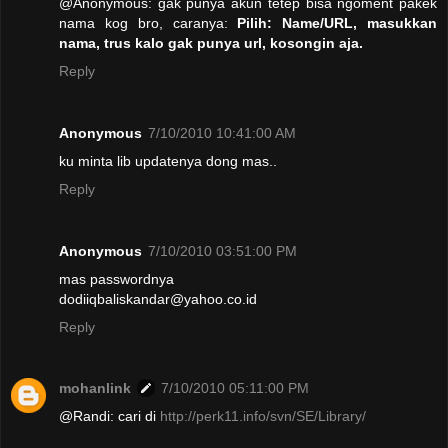
@Anonymous: gak punya akun tetep bisa ngoment pakek
nama kog bro, caranya:
Pilih: Name/URL, masukkan
nama, trus kalo gak punya url, kosongin aja.
Reply
Anonymous
7/10/2010 10:41:00 AM
ku minta lib updatenya dong mas..
Reply
Anonymous
7/10/2010 03:51:00 PM
mas passwordnya
dodiiqbaliskandar@yahoo.co.id
Reply
mohanlink
7/10/2010 05:11:00 PM
@Randi: cari di
http://perk11.info/svn/SE/Library/