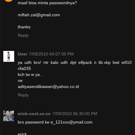
maaf bisa minta passwordnya?
miftah.zal@gmail.com
thanks
Reply
User
7/09/2010 04:07:00 PM
ya udh bro! ntr kalo udh dpt elfpack n lib.vkp bwt w910
rifa035
kch tw w ya...
ne
adityasendikiawan@yahoo.co.id
Reply
erick-cool.co.cc
7/09/2010 06:30:00 PM
bro password ke e_121xxx@ymail.com
erick