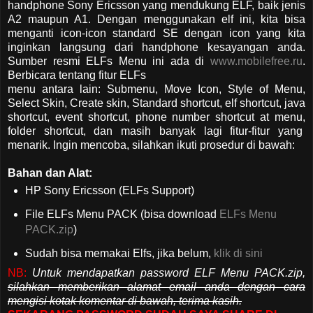
handphone Sony Ericsson yang mendukung ELF, baik jenis
A2 maupun A1. Dengan menggunakan elf ini, kita bisa
menganti icon-icon standard SE dengan icon yang kita
inginkan langsung dari handphone kesayangan anda.
Sumber resmi ELFs Menu ini ada di
www.mobilefree.ru
.
Berbicara tentang fitur ELFs
menu antara lain: Submenu, Move Icon, Style of Menu,
Select Skin, Create skin, Standard shortcut, elf shortcut, java
shortcut, event shortcut, phone number shortcut at menu,
folder shortcut, dan masih banyak lagi fitur-fitur yang
menarik. Ingin mencoba, silahkan ikuti prosedur di bawah:
Bahan dan Alat:
HP Sony Ericsson (ELFs Support)
File ELFs Menu PACK (bisa download
ELFs Menu
PACK.zip
)
Sudah bisa memakai Elfs, jika belum,
klik di sini
NB:
Untuk mendapatkan password ELF Menu PACK.zip,
silahkan memberikan alamat email anda dengan cara
mengisi kotak komentar di bawah, terima kasih.