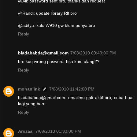
@All: password sent bro, thanks dah request
@Randi: update library Rlf bro
@aditya: kalo W910 gw blum punya bro
Reply
biadababda@gmail.com
7/08/2010 09:40:00 PM
bro koq wrong pasword..bsa krim ulang??
Reply
mohanlink
7/08/2010 11:42:00 PM
biadababda@gmail.com: emailmu gak aktif bro, coba buat
lagi yang baru
Reply
Arrizaal
7/09/2010 01:33:00 PM