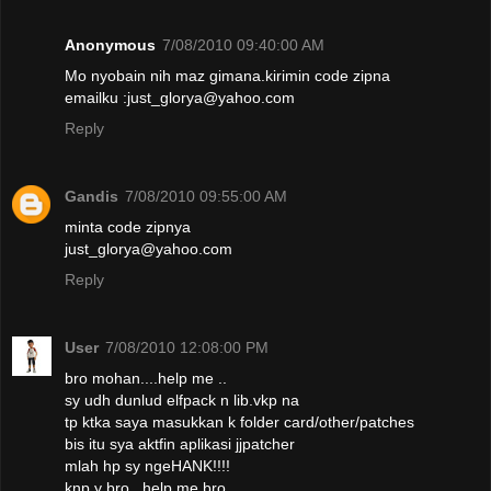
Anonymous
7/08/2010 09:40:00 AM
Mo nyobain nih maz gimana.kirimin code zipna
emailku :just_glorya@yahoo.com
Reply
Gandis
7/08/2010 09:55:00 AM
minta code zipnya
just_glorya@yahoo.com
Reply
User
7/08/2010 12:08:00 PM
bro mohan....help me ..
sy udh dunlud elfpack n lib.vkp na
tp ktka saya masukkan k folder card/other/patches
bis itu sya aktfin aplikasi jjpatcher
mlah hp sy ngeHANK!!!!
knp y bro...help me bro...