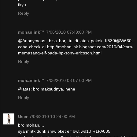
tkyu
Reply
mohanlink™
7/06/2010 07:49:00 PM
@Anonymous: bisa bor, tu di atas pakek K530i@W660i,
coba check di http://mohanlink.blogspot.com/2010/04/cara-
memasang-elf-pada-hp-sony-ericsson.html
Reply
mohanlink™
7/06/2010 08:07:00 PM
@atas: bro maksudnya, hehe
Reply
User
7/06/2010 10:24:00 PM
bro mohan....
sya mntk dunk smw pket elf bwt w910 R1FA035