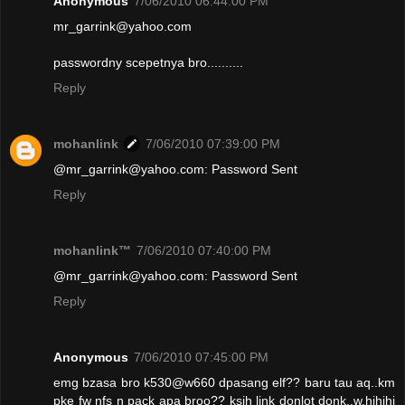
Anonymous
7/06/2010 06:44:00 PM
mr_garrink@yahoo.com
passwordny scepetnya bro..........
Reply
mohanlink
7/06/2010 07:39:00 PM
@mr_garrink@yahoo.com: Password Sent
Reply
mohanlink™
7/06/2010 07:40:00 PM
@mr_garrink@yahoo.com: Password Sent
Reply
Anonymous
7/06/2010 07:45:00 PM
emg bzasa bro k530@w660 dpasang elf?? baru tau aq..km
pke fw nfs n pack apa broo?? ksih link donlot donk..w.hihihi