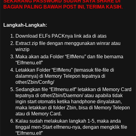
SEKARANG PASSWORD SUDAH SAYA SHARE DI
BAGIAN PALING BAWAH POST INI, TERIMA KASIH.
Langkah-Langkah:
Download ELFs PACKnya link ada di atas
Extract zip file dengan menggunakan winrar atau
winzip
Maka akan ada Folder “ElfMenu” dan file bernama
“Elfmenu.elf”
Letakkan Folder “ElfMenu” (temasuk file-file di
dalamnya) di Memory Telepon tepatnya di
other/Zbin/Config/
Sedangkan file “Elfmenu.elf” letakkan di Memory Card
tepatnya di other/Zbin/Daemon/ atau apabila tidak
ingin start otomatis ketika handphone dinyalakan,
maka letakkan di folder Zbin, bisa di Memory Telepon
atau di Memory Card.
Kalau sudah melakukan langkah 1-5, maka anda
tinggal men-Start elfmenu-nya, dengan mengklik file
“Elfmenu.elf”