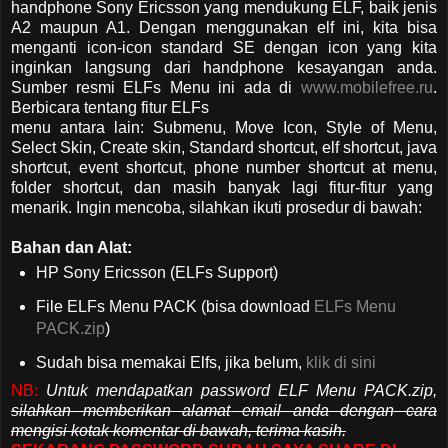
handphone Sony Ericsson yang mendukung ELF, baik jenis
A2 maupun A1. Dengan menggunakan elf ini, kita bisa
menganti icon-icon standard SE dengan icon yang kita
inginkan langsung dari handphone kesayangan anda.
Sumber resmi ELFs Menu ini ada di
www.mobilefree.ru
.
Berbicara tentang fitur ELFs
menu antara lain: Submenu, Move Icon, Style of Menu,
Select Skin, Create skin, Standard shortcut, elf shortcut, java
shortcut, event shortcut, phone number shortcut at menu,
folder shortcut, dan masih banyak lagi fitur-fitur yang
menarik. Ingin mencoba, silahkan ikuti prosedur di bawah:
Bahan dan Alat:
HP Sony Ericsson (ELFs Support)
File ELFs Menu PACK (bisa download
ELFs Menu
PACK.zip
)
Sudah bisa memakai Elfs, jika belum,
klik di sini
NB:
Untuk mendapatkan password ELF Menu PACK.zip,
silahkan memberikan alamat email anda dengan cara
mengisi kotak komentar di bawah, terima kasih.