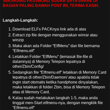
SEKARANG PASSWORD SUDAH SAYA SHARE DI
BAGIAN PALING BAWAH POST INI, TERIMA KASIH.
Langkah-Langkah:
Download ELFs PACKnya link ada di atas
Extract zip file dengan menggunakan winrar atau
winzip
Maka akan ada Folder “ElfMenu” dan file bernama
“Elfmenu.elf”
Letakkan Folder “ElfMenu” (temasuk file-file di
dalamnya) di Memory Telepon tepatnya di
other/Zbin/Config/
Sedangkan file “Elfmenu.elf” letakkan di Memory Card
tepatnya di other/Zbin/Daemon/ atau apabila tidak
ingin start otomatis ketika handphone dinyalakan,
maka letakkan di folder Zbin, bisa di Memory Telepon
atau di Memory Card.
Kalau sudah melakukan langkah 1-5, maka anda
tinggal men-Start elfmenu-nya, dengan mengklik file
“Elfmenu.elf”