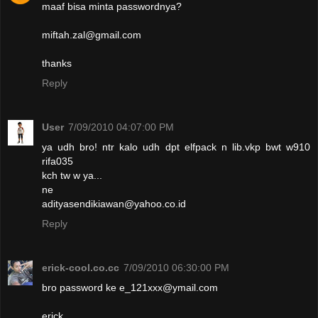
maaf bisa minta passwordnya?
miftah.zal@gmail.com
thanks
Reply
User
7/09/2010 04:07:00 PM
ya udh bro! ntr kalo udh dpt elfpack n lib.vkp bwt w910
rifa035
kch tw w ya...
ne
adityasendikiawan@yahoo.co.id
Reply
erick-cool.co.cc
7/09/2010 06:30:00 PM
bro password ke e_121xxx@ymail.com
erick