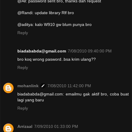
@All: password sent bro, thanks dah request
@Randi: update library Rlf bro
@aditya: kalo W910 gw blum punya bro
Reply
biadababda@gmail.com
7/08/2010 09:40:00 PM
bro koq wrong pasword..bsa krim ulang??
Reply
mohanlink
7/08/2010 11:42:00 PM
biadababda@gmail.com: emailmu gak aktif bro, coba buat
lagi yang baru
Reply
Arrizaal
7/09/2010 01:33:00 PM