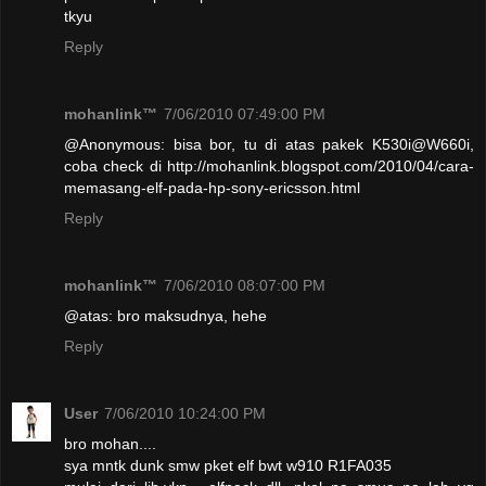
tkyu
Reply
mohanlink™
7/06/2010 07:49:00 PM
@Anonymous: bisa bor, tu di atas pakek K530i@W660i,
coba check di http://mohanlink.blogspot.com/2010/04/cara-
memasang-elf-pada-hp-sony-ericsson.html
Reply
mohanlink™
7/06/2010 08:07:00 PM
@atas: bro maksudnya, hehe
Reply
User
7/06/2010 10:24:00 PM
bro mohan....
sya mntk dunk smw pket elf bwt w910 R1FA035