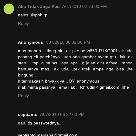
Aku Tidak Juga Kau
7/07/2010 02:23:00 PM
naies uinpoh :p
Reply
Anonymous
7/07/2010 06:02:00 PM
mas mohan .. tlong ak.. ak pke se w850 R1KG001 ak uda
pasang elf patch2nya.. uda ada gambar ayam gtu.. lalu ak
start .. tapi g muncul apa apa.. g jalan gitu elfnya.. mhon
bantuanya mas.. ak uda utek utek ampe nga bisa..,he
bingung..
n terimakasih bnyakk ya... BY: anonymous
n ak minta passnya.. email ak .. fchrudin@gmail.com ,hhe
Reply
septianto
7/07/2010 06:32:00 PM
gan, tlg passwordnya....
septianto.maulana@gmail.com