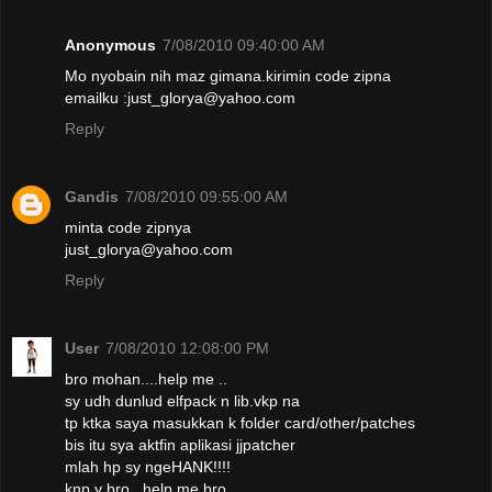
Anonymous
7/08/2010 09:40:00 AM
Mo nyobain nih maz gimana.kirimin code zipna
emailku :just_glorya@yahoo.com
Reply
Gandis
7/08/2010 09:55:00 AM
minta code zipnya
just_glorya@yahoo.com
Reply
User
7/08/2010 12:08:00 PM
bro mohan....help me ..
sy udh dunlud elfpack n lib.vkp na
tp ktka saya masukkan k folder card/other/patches
bis itu sya aktfin aplikasi jjpatcher
mlah hp sy ngeHANK!!!!
knp y bro...help me bro...