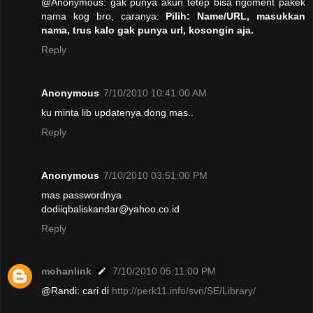
@Anonymous: gak punya akun tetep bisa ngoment pakek
nama kog bro, caranya:
Pilih: Name/URL, masukkan
nama, trus kalo gak punya url, kosongin aja.
Reply
Anonymous
7/10/2010 10:41:00 AM
ku minta lib updatenya dong mas..
Reply
Anonymous
7/10/2010 03:51:00 PM
mas passwordnya
dodiiqbaliskandar@yahoo.co.id
Reply
mohanlink
7/10/2010 05:11:00 PM
@Randi: cari di
http://perk11.info/svn/SE/Library/