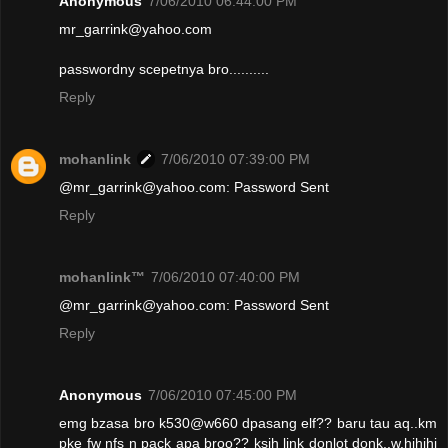
Anonymous
7/06/2010 06:44:00 PM
mr_garrink@yahoo.com
passwordny scepetnya bro..........
Reply
mohanlink
7/06/2010 07:39:00 PM
@mr_garrink@yahoo.com: Password Sent
Reply
mohanlink™
7/06/2010 07:40:00 PM
@mr_garrink@yahoo.com: Password Sent
Reply
Anonymous
7/06/2010 07:45:00 PM
emg bzasa bro k530@w660 dpasang elf?? baru tau aq..km
pke fw nfs n pack apa broo?? ksih link donlot donk..w.hihihi