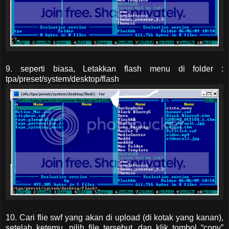
9. seperti biasa, Letakkan flash menu di folder :
tpa/preset/system/desktop/flash
10. Cari flie swf yang akan di upload (di kotak yang kanan),
setelah ketemu, pilih file tersebut. dan klik tombol “copy”