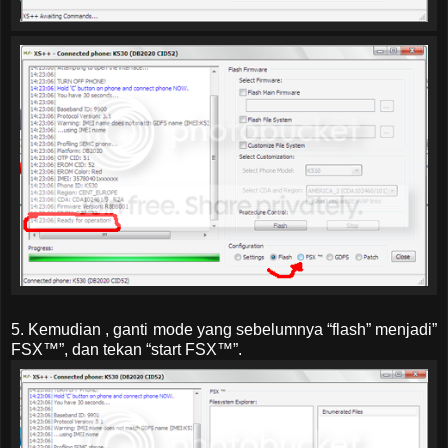
5. Kemudian , ganti mode yang sebelumnya “flash” menjadi”
FSX™”, dan tekan “start FSX™”.