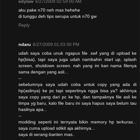
edylaw
6/27/2009 02:59:00 AM
aku pake n70 neh mas hehehe
di tunggu deh tips serupa untuk n70 gw
Reply
ndaru
6/27/2009 01:03:00 PM
udah saya coba unuk ngapus file .swf yang di upload ke
hp(bisa), tapi saya juga udah nambahin start up, splash
screen, shutdown screen. nah yang ini kan nama filenya
sama dengan yang asli...
--
sebelumnya saya udah coba untuk copy yang ada di
hp(aslinya) ke pc tapi sepertinya ngga bisa ya? akhirnya
saya copy yang dari pc ke hp, dan tampaknya file asli ke
timpa yg baru, kalo file baru ini saya hapus saya belum tau
hasilnya apa...
--
modding seperti ini ternyata bikin memory hp terkuras...
saya cuma upload sdikit aja akhirnya...
saya di serang-banten mas..