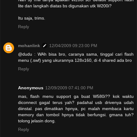
lite dan langkah diatas bs digunakan utk W200i?
Itu saja, trims.
Reply
mohanlink
12/04/2009 09:23:00 PM
@dudu : WAh bisa bro, caranya sama, tinggal cari flash
menu (.swf) yang ukurannya 128x160, di 4 shared ada bro
Reply
Anonymous
12/09/2009 07:41:00 PM
mas, flash menu support ga buat W580i?? kok waktu
diconnect gagal terus yah? padahal usb drivenya udah
diinstal. pas dimatikan hpnya, pc malah membaca kartu
memory dan tombol hpnya tidak berfungsi. gmana tuh?
tolong jelasin dong.
Reply