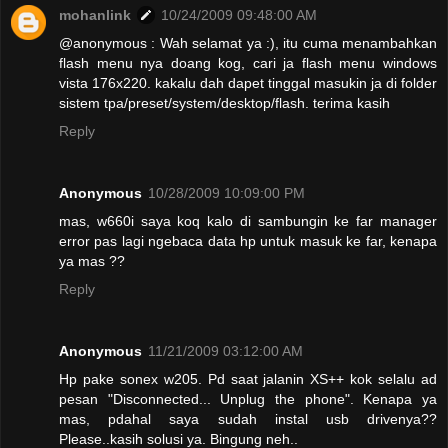
mohanlink
10/24/2009 09:48:00 AM
@anonymous : Wah selamat ya :), itu cuma menambahkan
flash menu nya doang kog, cari ja flash menu windows
vista 176x220. kakalu dah dapet tinggal masukin ja di folder
sistem tpa/preset/system/desktop/flash. terima kasih
Reply
Anonymous
10/28/2009 10:09:00 PM
mas, w660i saya koq kalo di sambungin ke far manager
error pas lagi ngebaca data hp untuk masuk ke far, kenapa
ya mas ??
Reply
Anonymous
11/21/2009 03:12:00 AM
Hp pake sonex w205. Pd saat jalanin XS++ kok selalu ad
pesan "Disconnected... Unplug the phone". Kenapa ya
mas, pdahal saya sudah instal usb drivenya??
Please..kasih solusi ya. Bingung neh..