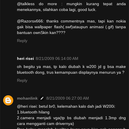
@talkless do more : mungkin kurang tepat anda
menekannya, silahkan coba lagi, good luck.
@Razorsx666: thanks commentnya mas, tapi kan nokia
gak bisa wallpaper flash(.swf)ataupun animasi (.gif) tanpa
bantuan ownSkin kan????
Reply
heri risei
8/21/2009 06:14:00 AM
oh begitu ya mas, tp kalo diubah k w200 jd g bsa make
bluetooth dong, trus kemampuan displaynya menurun ya ?
Reply
mohanlink
8/21/2009 06:27:00 AM
@heri risei: betul br0, kelemahan kalo dah jadi W200i:
1.bluetooth hilang
2.camera menjadi vga(tp bs diubah menjadi 1.3mp dng
cara mengganti cam drivernya)