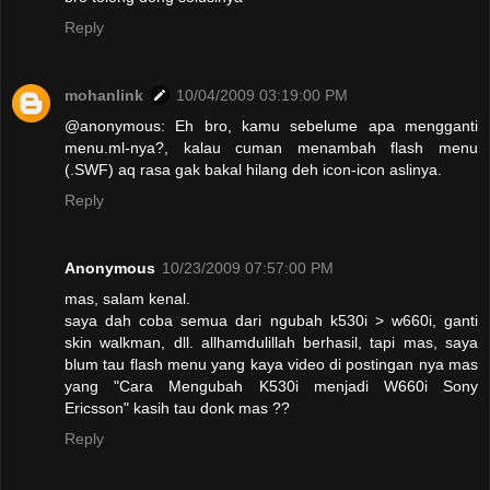
Reply
mohanlink
10/04/2009 03:19:00 PM
@anonymous: Eh bro, kamu sebelume apa mengganti
menu.ml-nya?, kalau cuman menambah flash menu
(.SWF) aq rasa gak bakal hilang deh icon-icon aslinya.
Reply
Anonymous
10/23/2009 07:57:00 PM
mas, salam kenal.
saya dah coba semua dari ngubah k530i > w660i, ganti
skin walkman, dll. allhamdulillah berhasil, tapi mas, saya
blum tau flash menu yang kaya video di postingan nya mas
yang "Cara Mengubah K530i menjadi W660i Sony
Ericsson" kasih tau donk mas ??
Reply