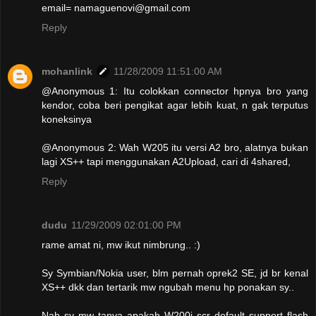
email= namaguenovi@gmail.com
Reply
mohanlink
11/28/2009 11:51:00 AM
@Anonymous 1: Itu colokkan connector hpnya bro yang
kendor, coba beri pengikat agar lebih kuat, n gak terputus
koneksinya
@Anonymous 2: Wah W205 itu versi A2 bro, alatnya bukan
lagi XS++ tapi menggunakan A2Upload, cari di 4shared,
Reply
dudu
11/29/2009 02:01:00 PM
rame amat ni, mw ikut nimbrung.. :)
Sy Symbian/Nokia user, blm pernah oprek2 SE, jd br kenal
XS++ dkk dan tertarik mw ngubah menu hp ponakan sy..
Nah sy mw tanya apakah W200i scr default support flash