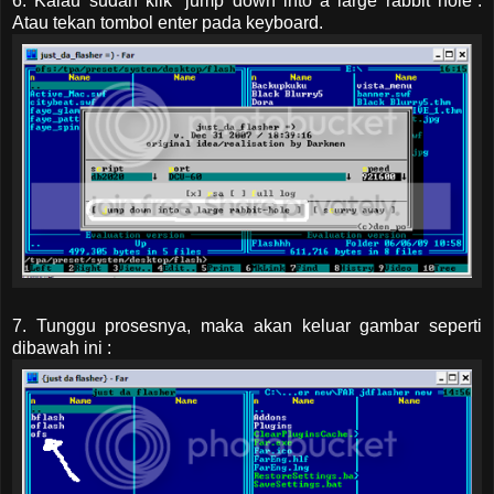
6. Kalau sudah klik “jump down into a large rabbit hole”.
Atau tekan tombol enter pada keyboard.
7. Tunggu prosesnya, maka akan keluar gambar seperti
dibawah ini :