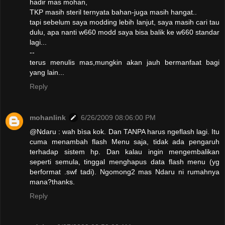
hadir mas mohan,
TKP masih steril ternyata bahan-juga masih hangat..
tapi sebelum saya modding lebih lanjut, saya masih cari tau
dulu, apa nanti w660 modd saya bisa balik ke w660 standar
lagi...
--
terus menulis mas,mungkin akan jauh bermanfaat bagi
yang lain...
Reply
mohanlink
6/26/2009 08:06:00 PM
@Ndaru : wah bìsa kok. Dan TANPA harus ngeflash lagi. Itu
cuma menambah flash Menu saja, tidak ada pengaruh
terhadap sistem hp. Dan kalau ingin mengembalikan
seperti semula, tinggal menghapus data flash menu (yg
berformat .swf tadi). Ngomong2 mas Ndaru ni rumahnya
mana?thanks.
Reply