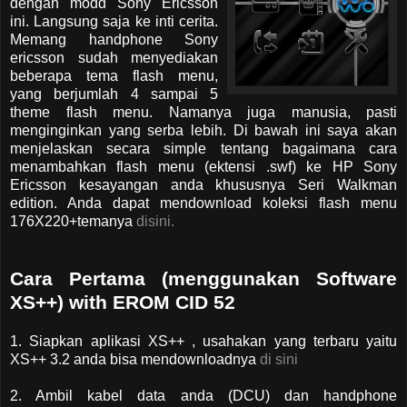
dengan modd Sony Ericsson
ini. Langsung saja ke inti cerita.
Memang handphone Sony
ericsson sudah menyediakan
beberapa tema flash menu,
yang berjumlah 4 sampai 5
theme flash menu. Namanya juga manusia, pasti
menginginkan yang serba lebih. Di bawah ini saya akan
menjelaskan secara simple tentang bagaimana cara
menambahkan flash menu (ektensi .swf) ke HP Sony
Ericsson kesayangan anda khususnya Seri Walkman
edition. Anda dapat mendownload koleksi flash menu
176X220+temanya
disini.
Cara Pertama (menggunakan Software
XS++) with EROM CID 52
1. Siapkan aplikasi XS++ , usahakan yang terbaru yaitu
XS++ 3.2 anda bisa mendownloadnya
di sini
2. Ambil kabel data anda (DCU) dan handphone