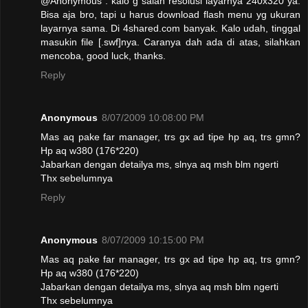
@Anonymous : kalo g salah resolusi layarnya 240x320 ya.
Bisa aja bro, tapi u harus download flash menu yg ukuran
layarnya sama. Di 4shared.com banyak. Kalo udah, tinggal
masukin file [.swf]nya. Caranya dah ada di atas, silahkan
mencoba, good luck, thanks.
Reply
Anonymous
8/07/2009 10:08:00 PM
Mas aq pake far manager, trs gx ad tipe hp aq, trs gmn?
Hp aq w380 (176*220)
Jabarkan dengan detailya ms, slnya aq msh blm ngerti
Thx sebelumnya
Reply
Anonymous
8/07/2009 10:15:00 PM
Mas aq pake far manager, trs gx ad tipe hp aq, trs gmn?
Hp aq w380 (176*220)
Jabarkan dengan detailya ms, slnya aq msh blm ngerti
Thx sebelumnya