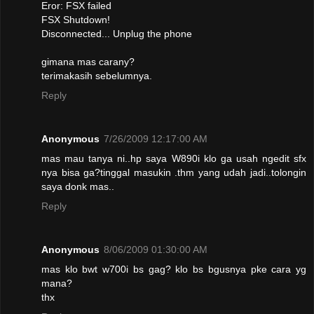
Eror: FSX failed
FSX Shutdown!
Disconnected... Unplug the phone
gimana mas carany?
terimakasih sebelumnya.
Reply
Anonymous
7/26/2009 12:17:00 AM
mas mau tanya ni..hp saya W890i klo ga usah ngedit sfx
nya bisa ga?tinggal masukin .thm yang udah jadi..tolongin
saya donk mas..
Reply
Anonymous
8/06/2009 01:30:00 AM
mas klo bwt w700i bs gag? klo bs bgusnya pke cara yg
mana?
thx