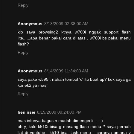
Reply
Anonymous
8/13/2009 02:38:00 AM
klo saya browsing2 ktnya w700i nggak support flash
lite......apa benar pakai cara di atas , w700i bs pakai menu
flash?
Reply
Anonymous
8/14/2009 11:34:00 AM
saya pake w595 , nahan tombol 'c' itu buat ap? kok saya ga
konek2 ya mas
Reply
heri risei
8/19/2009 09:24:00 PM
mas infonya bagus n mudah dimengerti ... :-)
oh y, kalo k510i bisa g masang flash menu ? saya pernah
liat di youtube , k510 bsa flash menu .. caranya gmana y