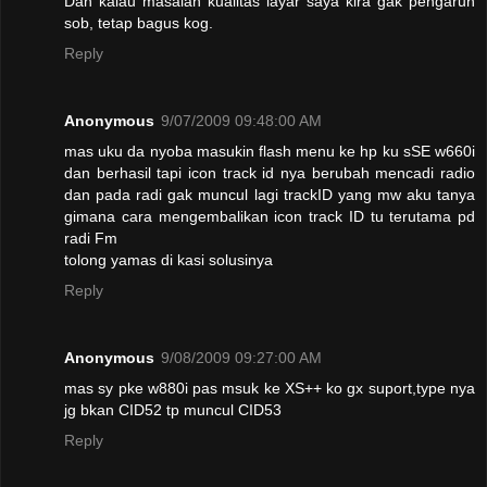
Dan kalau masalah kualitas layar saya kira gak pengaruh
sob, tetap bagus kog.
Reply
Anonymous
9/07/2009 09:48:00 AM
mas uku da nyoba masukin flash menu ke hp ku sSE w660i
dan berhasil tapi icon track id nya berubah mencadi radio
dan pada radi gak muncul lagi trackID yang mw aku tanya
gimana cara mengembalikan icon track ID tu terutama pd
radi Fm
tolong yamas di kasi solusinya
Reply
Anonymous
9/08/2009 09:27:00 AM
mas sy pke w880i pas msuk ke XS++ ko gx suport,type nya
jg bkan CID52 tp muncul CID53
Reply