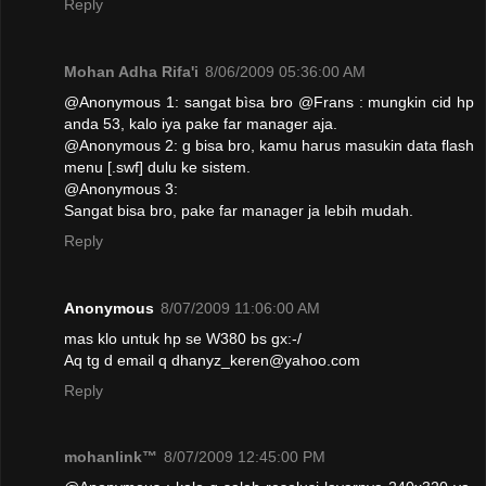
Reply
Mohan Adha Rifa'i
8/06/2009 05:36:00 AM
@Anonymous 1: sangat bìsa bro @Frans : mungkin cid hp
anda 53, kalo iya pake far manager aja.
@Anonymous 2: g bisa bro, kamu harus masukin data flash
menu [.swf] dulu ke sistem.
@Anonymous 3:
Sangat bisa bro, pake far manager ja lebih mudah.
Reply
Anonymous
8/07/2009 11:06:00 AM
mas klo untuk hp se W380 bs gx:-/
Aq tg d email q dhanyz_keren@yahoo.com
Reply
mohanlink™
8/07/2009 12:45:00 PM