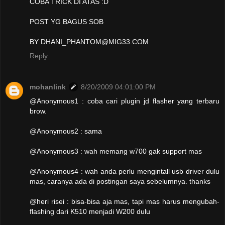
COBA TRICK DI ATAS :D
POST YG BAGUS SOB
BY DHANI_PHANTOM@MIG33.COM
Reply
mohanlink
8/20/2009 04:01:00 PM
@Anonymous1 : coba cari plugin jd flasher yang terbaru
brow.
@Anonymous2 : sama
@Anonymous3 : wah memang w700 gak support mas
@Anonymous4 : wah anda perlu mengintall usb driver dulu
mas, caranya ada di postingan saya sebelumnya. thanks
@heri risei : bisa-bisa aja mas, tapi mas harus mengubah-
flashing dari K510 menjadi W200 dulu