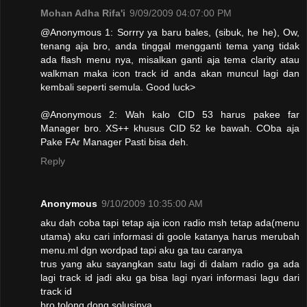
Mohan Adha Rifa'i
9/09/2009 04:07:00 PM
@Anonymous 1: Sorrry ya baru bales, (sibuk, he he), Ow,
tenang aja bro, anda tinggal mengganti tema yang tidak
ada flash menu nya, misalkan ganti aja tema clarity atau
walkman maka icon track id anda akan muncul lagi dan
kembali seperti semula. Good luck>
@Anonymous 2: Wah kalo CID 53 harus pakee far
Manager bro. XS++ khusus CID 52 ke bawah. COba aja
Pake FAr Manager Pasti bisa deh.
Reply
Anonymous
9/10/2009 10:35:00 AM
aku dah coba tapi tetap aja icon radio msh tetap ada(menu
utama) aku cari informasi di goole katanya harus merubah
menu.ml dgn wordpad tapi aku ga tau caranya
trus yang aku sayangkan satu lagi di dalam radio ga ada
lagi track id jadi aku ga bisa lagi nyari informasi lagu dari
track id
bro tolong dong solusinya