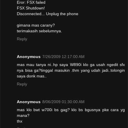
Eror: FSX failed
FSX Shutdown!
Disconnected... Unplug the phone
gimana mas carany?
terimakasih sebelumnya.
Reply
Anonymous
7/26/2009 12:17:00 AM
mas mau tanya ni..hp saya W890i klo ga usah ngedit sfx
nya bisa ga?tinggal masukin .thm yang udah jadi..tolongin
saya donk mas..
Reply
Anonymous
8/06/2009 01:30:00 AM
mas klo bwt w700i bs gag? klo bs bgusnya pke cara yg
mana?
thx