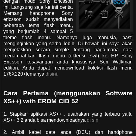
dengan modd Sony Ericsson
ini. Langsung saja ke inti cerita.
Memang handphone Sony
ericsson sudah menyediakan
beberapa tema flash menu,
yang berjumlah 4 sampai 5
theme flash menu. Namanya juga manusia, pasti
menginginkan yang serba lebih. Di bawah ini saya akan
menjelaskan secara simple tentang bagaimana cara
menambahkan flash menu (ektensi .swf) ke HP Sony
Ericsson kesayangan anda khususnya Seri Walkman
edition. Anda dapat mendownload koleksi flash menu
176X220+temanya
disini.
Cara Pertama (menggunakan Software
XS++) with EROM CID 52
1. Siapkan aplikasi XS++ , usahakan yang terbaru yaitu
XS++ 3.2 anda bisa mendownloadnya
di sini
2. Ambil kabel data anda (DCU) dan handphone