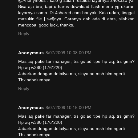
@Anonymous : kalo g salah resolusi layarnya 240x320 ya.
Bisa aja bro, tapi u harus download flash menu yg ukuran
layarnya sama. Di 4shared.com banyak. Kalo udah, tinggal
masukin file [.swf]nya. Caranya dah ada di atas, silahkan
mencoba, good luck, thanks.
Reply
Anonymous
8/07/2009 10:08:00 PM
Mas aq pake far manager, trs gx ad tipe hp aq, trs gmn?
Hp aq w380 (176*220)
Jabarkan dengan detailya ms, slnya aq msh blm ngerti
Thx sebelumnya
Reply
Anonymous
8/07/2009 10:15:00 PM
Mas aq pake far manager, trs gx ad tipe hp aq, trs gmn?
Hp aq w380 (176*220)
Jabarkan dengan detailya ms, slnya aq msh blm ngerti
Thx sebelumnya