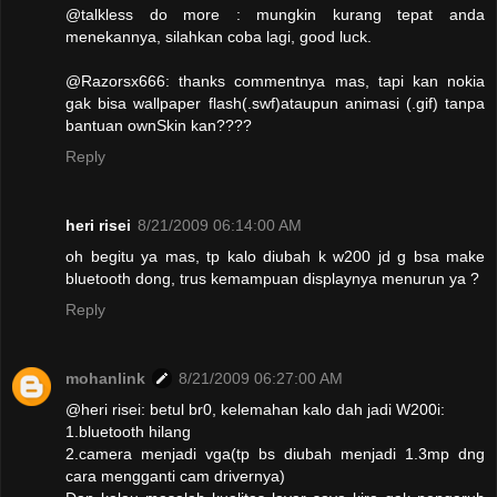
@talkless do more : mungkin kurang tepat anda
menekannya, silahkan coba lagi, good luck.
@Razorsx666: thanks commentnya mas, tapi kan nokia
gak bisa wallpaper flash(.swf)ataupun animasi (.gif) tanpa
bantuan ownSkin kan????
Reply
heri risei
8/21/2009 06:14:00 AM
oh begitu ya mas, tp kalo diubah k w200 jd g bsa make
bluetooth dong, trus kemampuan displaynya menurun ya ?
Reply
mohanlink
8/21/2009 06:27:00 AM
@heri risei: betul br0, kelemahan kalo dah jadi W200i:
1.bluetooth hilang
2.camera menjadi vga(tp bs diubah menjadi 1.3mp dng
cara mengganti cam drivernya)