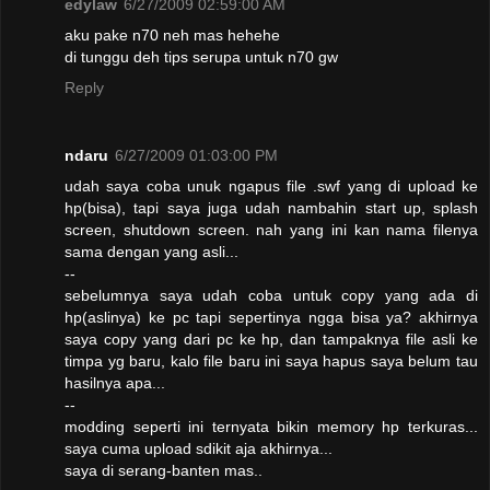
edylaw
6/27/2009 02:59:00 AM
aku pake n70 neh mas hehehe
di tunggu deh tips serupa untuk n70 gw
Reply
ndaru
6/27/2009 01:03:00 PM
udah saya coba unuk ngapus file .swf yang di upload ke
hp(bisa), tapi saya juga udah nambahin start up, splash
screen, shutdown screen. nah yang ini kan nama filenya
sama dengan yang asli...
--
sebelumnya saya udah coba untuk copy yang ada di
hp(aslinya) ke pc tapi sepertinya ngga bisa ya? akhirnya
saya copy yang dari pc ke hp, dan tampaknya file asli ke
timpa yg baru, kalo file baru ini saya hapus saya belum tau
hasilnya apa...
--
modding seperti ini ternyata bikin memory hp terkuras...
saya cuma upload sdikit aja akhirnya...
saya di serang-banten mas..