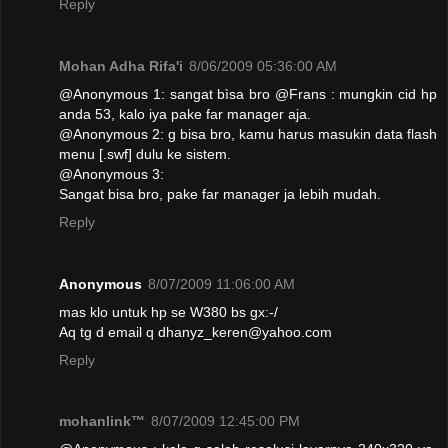
Reply
Mohan Adha Rifa'i
8/06/2009 05:36:00 AM
@Anonymous 1: sangat bìsa bro @Frans : mungkin cid hp
anda 53, kalo iya pake far manager aja.
@Anonymous 2: g bisa bro, kamu harus masukin data flash
menu [.swf] dulu ke sistem.
@Anonymous 3:
Sangat bisa bro, pake far manager ja lebih mudah.
Reply
Anonymous
8/07/2009 11:06:00 AM
mas klo untuk hp se W380 bs gx:-/
Aq tg d email q dhanyz_keren@yahoo.com
Reply
mohanlink™
8/07/2009 12:45:00 PM