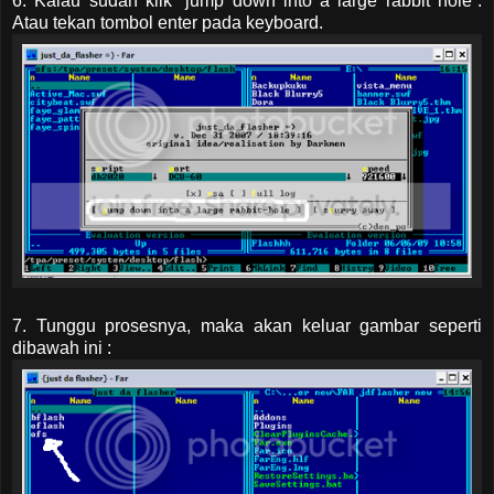
6. Kalau sudah klik “jump down into a large rabbit hole”.
Atau tekan tombol enter pada keyboard.
7. Tunggu prosesnya, maka akan keluar gambar seperti
dibawah ini :