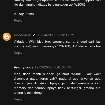
lite dan langkah diatas bs digunakan utk W200i?
Itu saja, trims.
Reply
mohanlink
12/04/2009 09:23:00 PM
@dudu : WAh bisa bro, caranya sama, tinggal cari flash
menu (.swf) yang ukurannya 128x160, di 4 shared ada bro
Reply
Anonymous
12/09/2009 07:41:00 PM
mas, flash menu support ga buat W580i?? kok waktu
diconnect gagal terus yah? padahal usb drivenya udah
diinstal. pas dimatikan hpnya, pc malah membaca kartu
memory dan tombol hpnya tidak berfungsi. gmana tuh?
tolong jelasin dong.
Reply