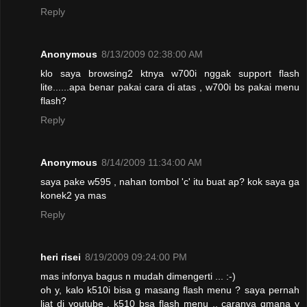
Reply
Anonymous
8/13/2009 02:38:00 AM
klo saya browsing2 ktnya w700i nggak support flash
lite......apa benar pakai cara di atas , w700i bs pakai menu
flash?
Reply
Anonymous
8/14/2009 11:34:00 AM
saya pake w595 , nahan tombol 'c' itu buat ap? kok saya ga
konek2 ya mas
Reply
heri risei
8/19/2009 09:24:00 PM
mas infonya bagus n mudah dimengerti ... :-)
oh y, kalo k510i bisa g masang flash menu ? saya pernah
liat di youtube , k510 bsa flash menu .. caranya gmana y