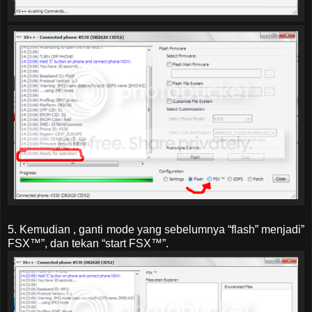
5. Kemudian , ganti mode yang sebelumnya “flash” menjadi”
FSX™”, dan tekan “start FSX™”.