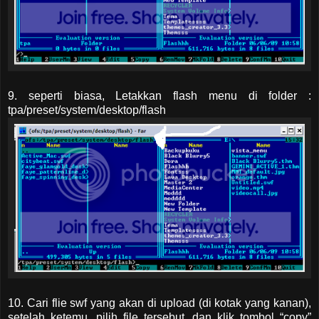
9. seperti biasa, Letakkan flash menu di folder :
tpa/preset/system/desktop/flash
10. Cari flie swf yang akan di upload (di kotak yang kanan),
setelah ketemu, pilih file tersebut. dan klik tombol “copy”