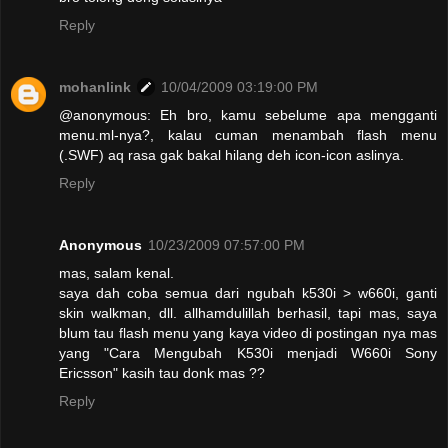
Reply
mohanlink
10/04/2009 03:19:00 PM
@anonymous: Eh bro, kamu sebelume apa mengganti
menu.ml-nya?, kalau cuman menambah flash menu
(.SWF) aq rasa gak bakal hilang deh icon-icon aslinya.
Reply
Anonymous
10/23/2009 07:57:00 PM
mas, salam kenal.
saya dah coba semua dari ngubah k530i > w660i, ganti
skin walkman, dll. allhamdulillah berhasil, tapi mas, saya
blum tau flash menu yang kaya video di postingan nya mas
yang "Cara Mengubah K530i menjadi W660i Sony
Ericsson" kasih tau donk mas ??
Reply