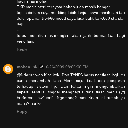
hadir mas mohan,
TKP masih steril ternyata bahan-juga masih hangat..
tapi sebelum saya modding lebih lanjut, saya masih cari tau
dulu, apa nanti w660 modd saya bisa balik ke w660 standar
lagi...
--
terus menulis mas,mungkin akan jauh bermanfaat bagi
yang lain...
Reply
mohanlink
6/26/2009 08:06:00 PM
@Ndaru : wah bìsa kok. Dan TANPA harus ngeflash lagi. Itu
cuma menambah flash Menu saja, tidak ada pengaruh
terhadap sistem hp. Dan kalau ingin mengembalikan
seperti semula, tinggal menghapus data flash menu (yg
berformat .swf tadi). Ngomong2 mas Ndaru ni rumahnya
mana?thanks.
Reply