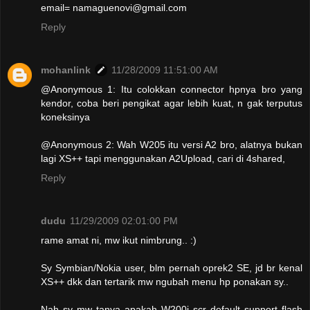
email= namaguenovi@gmail.com
Reply
mohanlink
11/28/2009 11:51:00 AM
@Anonymous 1: Itu colokkan connector hpnya bro yang
kendor, coba beri pengikat agar lebih kuat, n gak terputus
koneksinya
@Anonymous 2: Wah W205 itu versi A2 bro, alatnya bukan
lagi XS++ tapi menggunakan A2Upload, cari di 4shared,
Reply
dudu
11/29/2009 02:01:00 PM
rame amat ni, mw ikut nimbrung.. :)
Sy Symbian/Nokia user, blm pernah oprek2 SE, jd br kenal
XS++ dkk dan tertarik mw ngubah menu hp ponakan sy..
Nah sy mw tanya apakah W200i scr default support flash