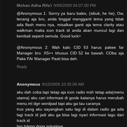
Mohan Adha Rifa'i
9/09/2009 04:07:00 PM
@Anonymous 1: Sorrry ya baru bales, (sibuk, he he), Ow,
tenang aja bro, anda tinggal mengganti tema yang tidak
ada flash menu nya, misalkan ganti aja tema clarity atau
walkman maka icon track id anda akan muncul lagi dan
kembali seperti semula. Good luck>
@Anonymous 2: Wah kalo CID 53 harus pakee far
Manager bro. XS++ khusus CID 52 ke bawah. COba aja
Pake FAr Manager Pasti bisa deh.
Reply
Anonymous
9/10/2009 10:35:00 AM
aku dah coba tapi tetap aja icon radio msh tetap ada(menu
utama) aku cari informasi di goole katanya harus merubah
menu.ml dgn wordpad tapi aku ga tau caranya
trus yang aku sayangkan satu lagi di dalam radio ga ada
lagi track id jadi aku ga bisa lagi nyari informasi lagu dari
track id
bro tolong dong solusinya