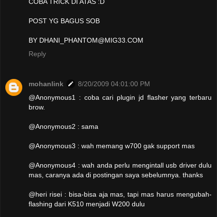
COBA TRICK DI ATAS :D
POST YG BAGUS SOB
BY DHANI_PHANTOM@MIG33.COM
Reply
mohanlink
8/20/2009 04:01:00 PM
@Anonymous1 : coba cari plugin jd flasher yang terbaru
brow.
@Anonymous2 : sama
@Anonymous3 : wah memang w700 gak support mas
@Anonymous4 : wah anda perlu mengintall usb driver dulu
mas, caranya ada di postingan saya sebelumnya. thanks
@heri risei : bisa-bisa aja mas, tapi mas harus mengubah-
flashing dari K510 menjadi W200 dulu