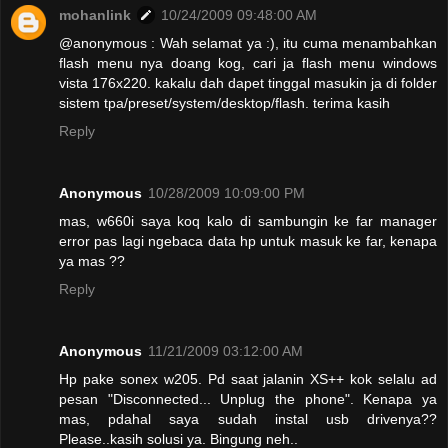
mohanlink
10/24/2009 09:48:00 AM
@anonymous : Wah selamat ya :), itu cuma menambahkan
flash menu nya doang kog, cari ja flash menu windows
vista 176x220. kakalu dah dapet tinggal masukin ja di folder
sistem tpa/preset/system/desktop/flash. terima kasih
Reply
Anonymous
10/28/2009 10:09:00 PM
mas, w660i saya koq kalo di sambungin ke far manager
error pas lagi ngebaca data hp untuk masuk ke far, kenapa
ya mas ??
Reply
Anonymous
11/21/2009 03:12:00 AM
Hp pake sonex w205. Pd saat jalanin XS++ kok selalu ad
pesan "Disconnected... Unplug the phone". Kenapa ya
mas, pdahal saya sudah instal usb drivenya??
Please..kasih solusi ya. Bingung neh..