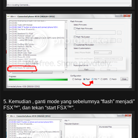
5. Kemudian , ganti mode yang sebelumnya “flash” menjadi”
FSX™”, dan tekan “start FSX™”.