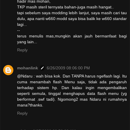
hadir mas mohan,
TKP masih steril ternyata bahan-juga masih hangat..
tapi sebelum saya modding lebih lanjut, saya masih cari tau
dulu, apa nanti w660 modd saya bisa balik ke w660 standar
lagi...
--
terus menulis mas,mungkin akan jauh bermanfaat bagi
yang lain...
Reply
mohanlink
6/26/2009 08:06:00 PM
@Ndaru : wah bìsa kok. Dan TANPA harus ngeflash lagi. Itu
cuma menambah flash Menu saja, tidak ada pengaruh
terhadap sistem hp. Dan kalau ingin mengembalikan
seperti semula, tinggal menghapus data flash menu (yg
berformat .swf tadi). Ngomong2 mas Ndaru ni rumahnya
mana?thanks.
Reply