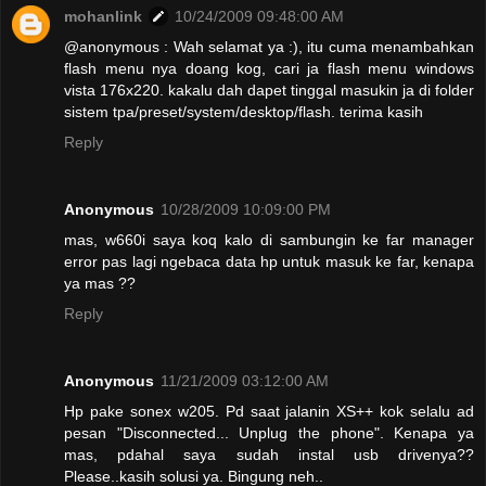
mohanlink
10/24/2009 09:48:00 AM
@anonymous : Wah selamat ya :), itu cuma menambahkan
flash menu nya doang kog, cari ja flash menu windows
vista 176x220. kakalu dah dapet tinggal masukin ja di folder
sistem tpa/preset/system/desktop/flash. terima kasih
Reply
Anonymous
10/28/2009 10:09:00 PM
mas, w660i saya koq kalo di sambungin ke far manager
error pas lagi ngebaca data hp untuk masuk ke far, kenapa
ya mas ??
Reply
Anonymous
11/21/2009 03:12:00 AM
Hp pake sonex w205. Pd saat jalanin XS++ kok selalu ad
pesan "Disconnected... Unplug the phone". Kenapa ya
mas, pdahal saya sudah instal usb drivenya??
Please..kasih solusi ya. Bingung neh..