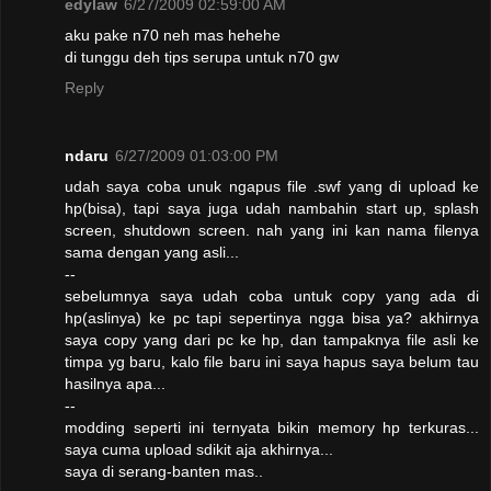
edylaw
6/27/2009 02:59:00 AM
aku pake n70 neh mas hehehe
di tunggu deh tips serupa untuk n70 gw
Reply
ndaru
6/27/2009 01:03:00 PM
udah saya coba unuk ngapus file .swf yang di upload ke
hp(bisa), tapi saya juga udah nambahin start up, splash
screen, shutdown screen. nah yang ini kan nama filenya
sama dengan yang asli...
--
sebelumnya saya udah coba untuk copy yang ada di
hp(aslinya) ke pc tapi sepertinya ngga bisa ya? akhirnya
saya copy yang dari pc ke hp, dan tampaknya file asli ke
timpa yg baru, kalo file baru ini saya hapus saya belum tau
hasilnya apa...
--
modding seperti ini ternyata bikin memory hp terkuras...
saya cuma upload sdikit aja akhirnya...
saya di serang-banten mas..