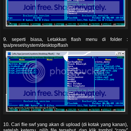
9. seperti biasa, Letakkan flash menu di folder :
tpa/preset/system/desktop/flash
10. Cari flie swf yang akan di upload (di kotak yang kanan),
setelah ketemu, pilih file tersebut. dan klik tombol “copy”