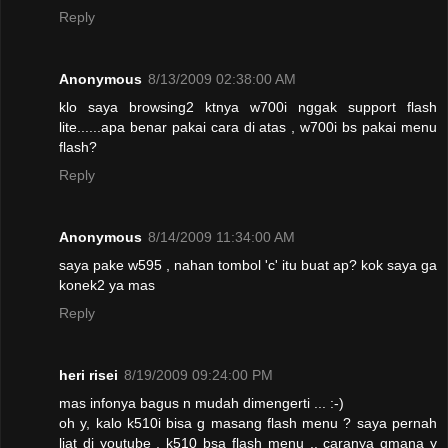
Reply
Anonymous
8/13/2009 02:38:00 AM
klo saya browsing2 ktnya w700i nggak support flash
lite......apa benar pakai cara di atas , w700i bs pakai menu
flash?
Reply
Anonymous
8/14/2009 11:34:00 AM
saya pake w595 , nahan tombol 'c' itu buat ap? kok saya ga
konek2 ya mas
Reply
heri risei
8/19/2009 09:24:00 PM
mas infonya bagus n mudah dimengerti ... :-)
oh y, kalo k510i bisa g masang flash menu ? saya pernah
liat di youtube , k510 bsa flash menu .. caranya gmana y