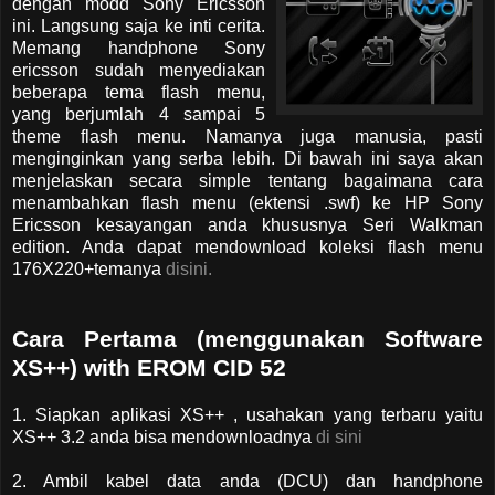
dengan modd Sony Ericsson
ini. Langsung saja ke inti cerita.
Memang handphone Sony
ericsson sudah menyediakan
beberapa tema flash menu,
yang berjumlah 4 sampai 5
theme flash menu. Namanya juga manusia, pasti
menginginkan yang serba lebih. Di bawah ini saya akan
menjelaskan secara simple tentang bagaimana cara
menambahkan flash menu (ektensi .swf) ke HP Sony
Ericsson kesayangan anda khususnya Seri Walkman
edition. Anda dapat mendownload koleksi flash menu
176X220+temanya
disini.
Cara Pertama (menggunakan Software
XS++) with EROM CID 52
1. Siapkan aplikasi XS++ , usahakan yang terbaru yaitu
XS++ 3.2 anda bisa mendownloadnya
di sini
2. Ambil kabel data anda (DCU) dan handphone