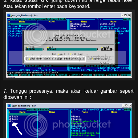
6. Kalau sudah klik “jump down into a large rabbit hole”.
Atau tekan tombol enter pada keyboard.
7. Tunggu prosesnya, maka akan keluar gambar seperti
dibawah ini :