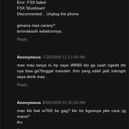
Eror: FSX failed
FSX Shutdown!
Disconnected... Unplug the phone
gimana mas carany?
terimakasih sebelumnya.
Reply
Anonymous
7/26/2009 12:17:00 AM
mas mau tanya ni..hp saya W890i klo ga usah ngedit sfx
nya bisa ga?tinggal masukin .thm yang udah jadi..tolongin
saya donk mas..
Reply
Anonymous
8/06/2009 01:30:00 AM
mas klo bwt w700i bs gag? klo bs bgusnya pke cara yg
mana?
thx