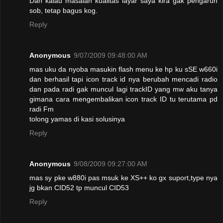
Dan kalau masalah kualitas layar saya kira gak pengaruh
sob, tetap bagus kog.
Reply
Anonymous
9/07/2009 09:48:00 AM
mas uku da nyoba masukin flash menu ke hp ku sSE w660i
dan berhasil tapi icon track id nya berubah mencadi radio
dan pada radi gak muncul lagi trackID yang mw aku tanya
gimana cara mengembalikan icon track ID tu terutama pd
radi Fm
tolong yamas di kasi solusinya
Reply
Anonymous
9/08/2009 09:27:00 AM
mas sy pke w880i pas msuk ke XS++ ko gx suport,type nya
jg bkan CID52 tp muncul CID53
Reply