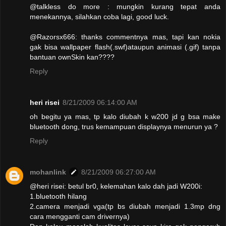
@talkless do more : mungkin kurang tepat anda
menekannya, silahkan coba lagi, good luck.
@Razorsx666: thanks commentnya mas, tapi kan nokia
gak bisa wallpaper flash(.swf)ataupun animasi (.gif) tanpa
bantuan ownSkin kan????
Reply
heri risei
8/21/2009 06:14:00 AM
oh begitu ya mas, tp kalo diubah k w200 jd g bsa make
bluetooth dong, trus kemampuan displaynya menurun ya ?
Reply
mohanlink
8/21/2009 06:27:00 AM
@heri risei: betul br0, kelemahan kalo dah jadi W200i:
1.bluetooth hilang
2.camera menjadi vga(tp bs diubah menjadi 1.3mp dng
cara mengganti cam drivernya)