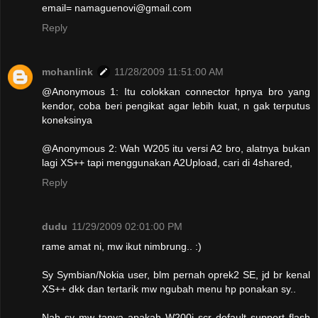
email= namaguenovi@gmail.com
Reply
mohanlink
11/28/2009 11:51:00 AM
@Anonymous 1: Itu colokkan connector hpnya bro yang
kendor, coba beri pengikat agar lebih kuat, n gak terputus
koneksinya
@Anonymous 2: Wah W205 itu versi A2 bro, alatnya bukan
lagi XS++ tapi menggunakan A2Upload, cari di 4shared,
Reply
dudu
11/29/2009 02:01:00 PM
rame amat ni, mw ikut nimbrung.. :)
Sy Symbian/Nokia user, blm pernah oprek2 SE, jd br kenal
XS++ dkk dan tertarik mw ngubah menu hp ponakan sy..
Nah sy mw tanya apakah W200i scr default support flash