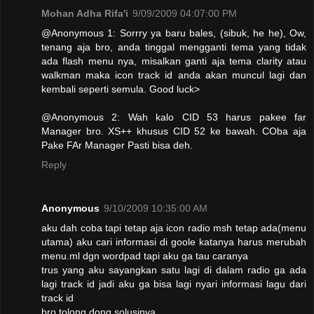
Mohan Adha Rifa'i
9/09/2009 04:07:00 PM
@Anonymous 1: Sorrry ya baru bales, (sibuk, he he), Ow,
tenang aja bro, anda tinggal mengganti tema yang tidak
ada flash menu nya, misalkan ganti aja tema clarity atau
walkman maka icon track id anda akan muncul lagi dan
kembali seperti semula. Good luck>
@Anonymous 2: Wah kalo CID 53 harus pakee far
Manager bro. XS++ khusus CID 52 ke bawah. COba aja
Pake FAr Manager Pasti bisa deh.
Reply
Anonymous
9/10/2009 10:35:00 AM
aku dah coba tapi tetap aja icon radio msh tetap ada(menu
utama) aku cari informasi di goole katanya harus merubah
menu.ml dgn wordpad tapi aku ga tau caranya
trus yang aku sayangkan satu lagi di dalam radio ga ada
lagi track id jadi aku ga bisa lagi nyari informasi lagu dari
track id
bro tolong dong solusinya