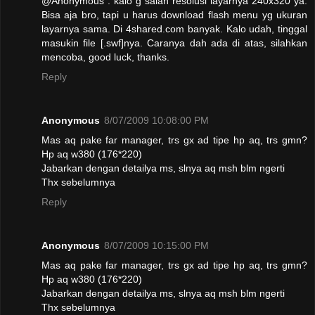
@Anonymous : kalo g salah resolusi layarnya 240x320 ya.
Bisa aja bro, tapi u harus download flash menu yg ukuran
layarnya sama. Di 4shared.com banyak. Kalo udah, tinggal
masukin file [.swf]nya. Caranya dah ada di atas, silahkan
mencoba, good luck, thanks.
Reply
Anonymous
8/07/2009 10:08:00 PM
Mas aq pake far manager, trs gx ad tipe hp aq, trs gmn?
Hp aq w380 (176*220)
Jabarkan dengan detailya ms, slnya aq msh blm ngerti
Thx sebelumnya
Reply
Anonymous
8/07/2009 10:15:00 PM
Mas aq pake far manager, trs gx ad tipe hp aq, trs gmn?
Hp aq w380 (176*220)
Jabarkan dengan detailya ms, slnya aq msh blm ngerti
Thx sebelumnya