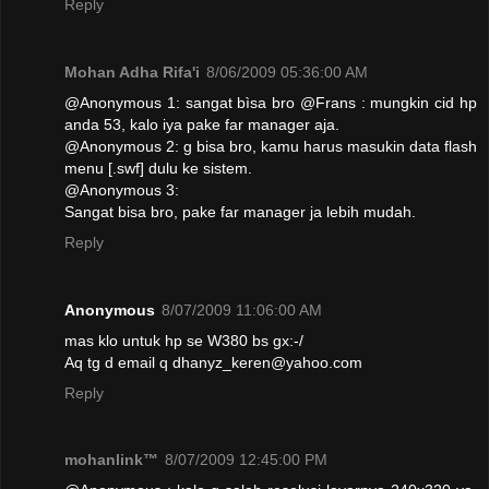
Reply
Mohan Adha Rifa'i
8/06/2009 05:36:00 AM
@Anonymous 1: sangat bìsa bro @Frans : mungkin cid hp
anda 53, kalo iya pake far manager aja.
@Anonymous 2: g bisa bro, kamu harus masukin data flash
menu [.swf] dulu ke sistem.
@Anonymous 3:
Sangat bisa bro, pake far manager ja lebih mudah.
Reply
Anonymous
8/07/2009 11:06:00 AM
mas klo untuk hp se W380 bs gx:-/
Aq tg d email q dhanyz_keren@yahoo.com
Reply
mohanlink™
8/07/2009 12:45:00 PM