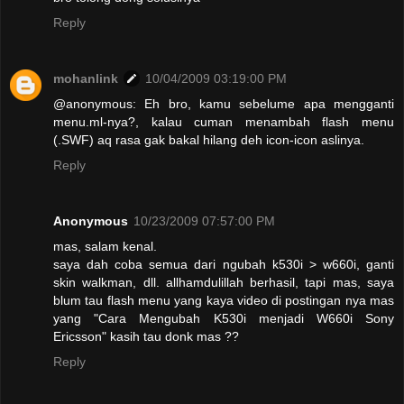
Reply
mohanlink
10/04/2009 03:19:00 PM
@anonymous: Eh bro, kamu sebelume apa mengganti
menu.ml-nya?, kalau cuman menambah flash menu
(.SWF) aq rasa gak bakal hilang deh icon-icon aslinya.
Reply
Anonymous
10/23/2009 07:57:00 PM
mas, salam kenal.
saya dah coba semua dari ngubah k530i > w660i, ganti
skin walkman, dll. allhamdulillah berhasil, tapi mas, saya
blum tau flash menu yang kaya video di postingan nya mas
yang "Cara Mengubah K530i menjadi W660i Sony
Ericsson" kasih tau donk mas ??
Reply