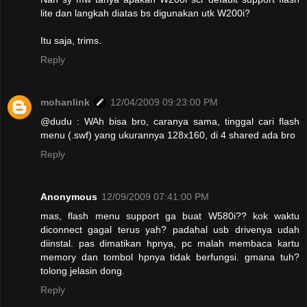
lite dan langkah diatas bs digunakan utk W200i?
Itu saja, trims.
Reply
mohanlink
12/04/2009 09:23:00 PM
@dudu : WAh bisa bro, caranya sama, tinggal cari flash
menu (.swf) yang ukurannya 128x160, di 4 shared ada bro
Reply
Anonymous
12/09/2009 07:41:00 PM
mas, flash menu support ga buat W580i?? kok waktu
diconnect gagal terus yah? padahal usb drivenya udah
diinstal. pas dimatikan hpnya, pc malah membaca kartu
memory dan tombol hpnya tidak berfungsi. gmana tuh?
tolong jelasin dong.
Reply