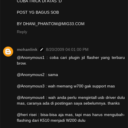
COBA TRICK DI ATAS :D
POST YG BAGUS SOB
BY DHANI_PHANTOM@MIG33.COM
Reply
mohanlink
8/20/2009 04:01:00 PM
@Anonymous1 : coba cari plugin jd flasher yang terbaru
brow.
@Anonymous2 : sama
@Anonymous3 : wah memang w700 gak support mas
@Anonymous4 : wah anda perlu mengintall usb driver dulu
mas, caranya ada di postingan saya sebelumnya. thanks
@heri risei : bisa-bisa aja mas, tapi mas harus mengubah-
flashing dari K510 menjadi W200 dulu