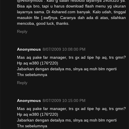
@Anonymous : kalo g salah resolusi layarnya 240x320 ya.
Bisa aja bro, tapi u harus download flash menu yg ukuran
layarnya sama. Di 4shared.com banyak. Kalo udah, tinggal
masukin file [.swf]nya. Caranya dah ada di atas, silahkan
mencoba, good luck, thanks.
Reply
Anonymous
8/07/2009 10:08:00 PM
Mas aq pake far manager, trs gx ad tipe hp aq, trs gmn?
Hp aq w380 (176*220)
Jabarkan dengan detailya ms, slnya aq msh blm ngerti
Thx sebelumnya
Reply
Anonymous
8/07/2009 10:15:00 PM
Mas aq pake far manager, trs gx ad tipe hp aq, trs gmn?
Hp aq w380 (176*220)
Jabarkan dengan detailya ms, slnya aq msh blm ngerti
Thx sebelumnya