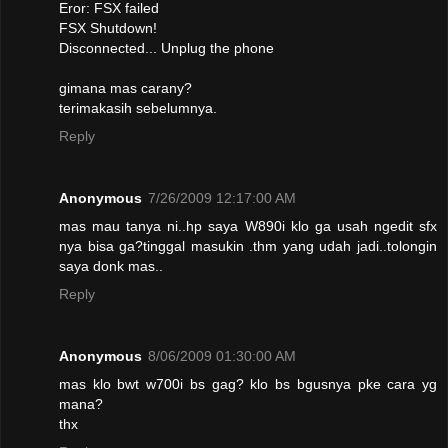
Eror: FSX failed
FSX Shutdown!
Disconnected... Unplug the phone
gimana mas carany?
terimakasih sebelumnya.
Reply
Anonymous
7/26/2009 12:17:00 AM
mas mau tanya ni..hp saya W890i klo ga usah ngedit sfx
nya bisa ga?tinggal masukin .thm yang udah jadi..tolongin
saya donk mas..
Reply
Anonymous
8/06/2009 01:30:00 AM
mas klo bwt w700i bs gag? klo bs bgusnya pke cara yg
mana?
thx