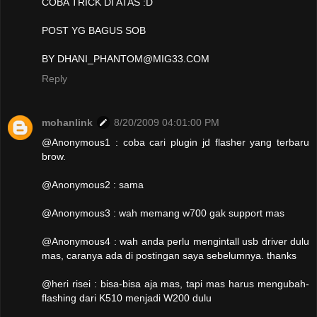
COBA TRICK DI ATAS :D
POST YG BAGUS SOB
BY DHANI_PHANTOM@MIG33.COM
Reply
mohanlink
8/20/2009 04:01:00 PM
@Anonymous1 : coba cari plugin jd flasher yang terbaru
brow.
@Anonymous2 : sama
@Anonymous3 : wah memang w700 gak support mas
@Anonymous4 : wah anda perlu mengintall usb driver dulu
mas, caranya ada di postingan saya sebelumnya. thanks
@heri risei : bisa-bisa aja mas, tapi mas harus mengubah-
flashing dari K510 menjadi W200 dulu