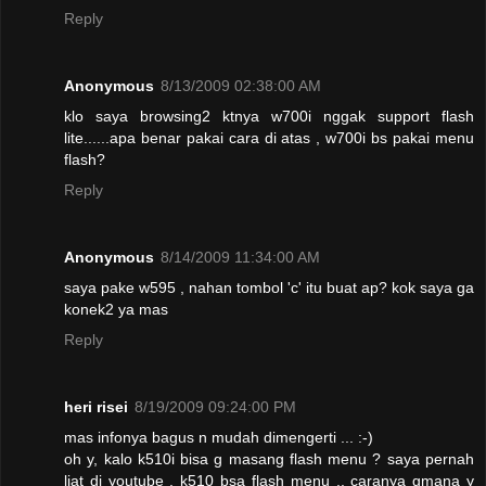
Reply
Anonymous
8/13/2009 02:38:00 AM
klo saya browsing2 ktnya w700i nggak support flash
lite......apa benar pakai cara di atas , w700i bs pakai menu
flash?
Reply
Anonymous
8/14/2009 11:34:00 AM
saya pake w595 , nahan tombol 'c' itu buat ap? kok saya ga
konek2 ya mas
Reply
heri risei
8/19/2009 09:24:00 PM
mas infonya bagus n mudah dimengerti ... :-)
oh y, kalo k510i bisa g masang flash menu ? saya pernah
liat di youtube , k510 bsa flash menu .. caranya gmana y