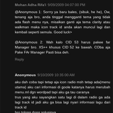
Mohan Adha Rifa'i
9/09/2009 04:07:00 PM
@Anonymous 1: Sorrry ya baru bales, (sibuk, he he), Ow,
tenang aja bro, anda tinggal mengganti tema yang tidak
ada flash menu nya, misalkan ganti aja tema clarity atau
walkman maka icon track id anda akan muncul lagi dan
kembali seperti semula. Good luck>
@Anonymous 2: Wah kalo CID 53 harus pakee far
Manager bro. XS++ khusus CID 52 ke bawah. COba aja
Pake FAr Manager Pasti bisa deh.
Reply
Anonymous
9/10/2009 10:35:00 AM
aku dah coba tapi tetap aja icon radio msh tetap ada(menu
utama) aku cari informasi di goole katanya harus merubah
menu.ml dgn wordpad tapi aku ga tau caranya
trus yang aku sayangkan satu lagi di dalam radio ga ada
lagi track id jadi aku ga bisa lagi nyari informasi lagu dari
track id
bro tolong dong solusinya