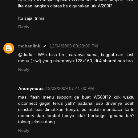
lite dan langkah diatas bs digunakan utk W200i?
Itu saja, trims.
Reply
mohanlink
12/04/2009 09:23:00 PM
@dudu : WAh bisa bro, caranya sama, tinggal cari flash
menu (.swf) yang ukurannya 128x160, di 4 shared ada bro
Reply
Anonymous
12/09/2009 07:41:00 PM
mas, flash menu support ga buat W580i?? kok waktu
diconnect gagal terus yah? padahal usb drivenya udah
diinstal. pas dimatikan hpnya, pc malah membaca kartu
memory dan tombol hpnya tidak berfungsi. gmana tuh?
tolong jelasin dong.
Reply