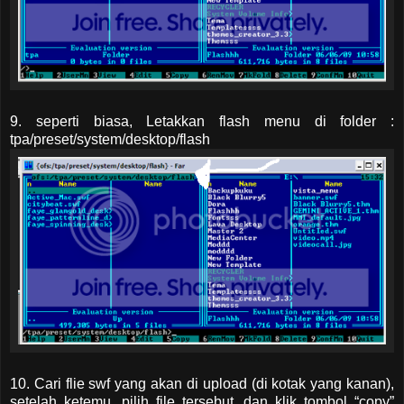
9. seperti biasa, Letakkan flash menu di folder :
tpa/preset/system/desktop/flash
10. Cari flie swf yang akan di upload (di kotak yang kanan),
setelah ketemu, pilih file tersebut. dan klik tombol “copy”