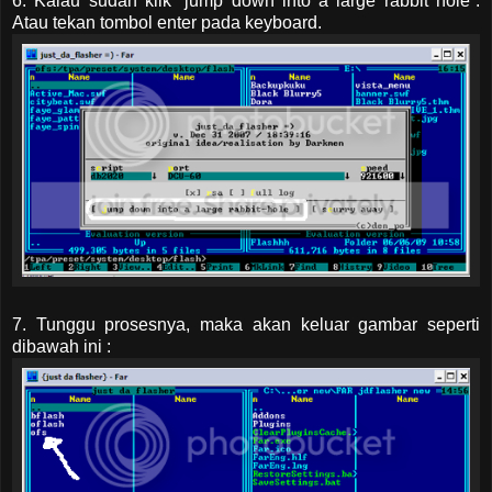
6. Kalau sudah klik “jump down into a large rabbit hole”.
Atau tekan tombol enter pada keyboard.
7. Tunggu prosesnya, maka akan keluar gambar seperti
dibawah ini :