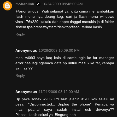
mohanlink
10/24/2009 09:48:00 AM
@anonymous : Wah selamat ya :), itu cuma menambahkan
flash menu nya doang kog, cari ja flash menu windows
vista 176x220. kakalu dah dapet tinggal masukin ja di folder
sistem tpa/preset/system/desktop/flash. terima kasih
Reply
Anonymous
10/28/2009 10:09:00 PM
mas, w660i saya koq kalo di sambungin ke far manager
error pas lagi ngebaca data hp untuk masuk ke far, kenapa
ya mas ??
Reply
Anonymous
11/21/2009 03:12:00 AM
Hp pake sonex w205. Pd saat jalanin XS++ kok selalu ad
pesan "Disconnected... Unplug the phone". Kenapa ya
mas, pdahal saya sudah instal usb drivenya??
Please..kasih solusi ya. Bingung neh..