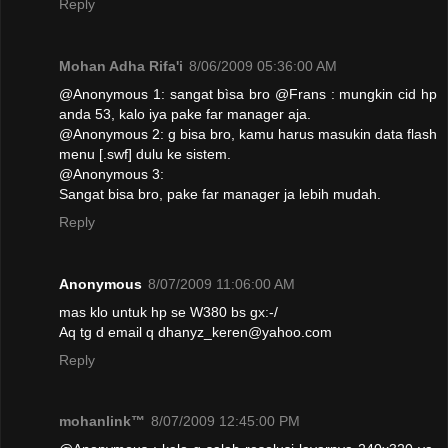
Reply
Mohan Adha Rifa'i
8/06/2009 05:36:00 AM
@Anonymous 1: sangat bìsa bro @Frans : mungkin cid hp
anda 53, kalo iya pake far manager aja.
@Anonymous 2: g bisa bro, kamu harus masukin data flash
menu [.swf] dulu ke sistem.
@Anonymous 3:
Sangat bisa bro, pake far manager ja lebih mudah.
Reply
Anonymous
8/07/2009 11:06:00 AM
mas klo untuk hp se W380 bs gx:-/
Aq tg d email q dhanyz_keren@yahoo.com
Reply
mohanlink™
8/07/2009 12:45:00 PM