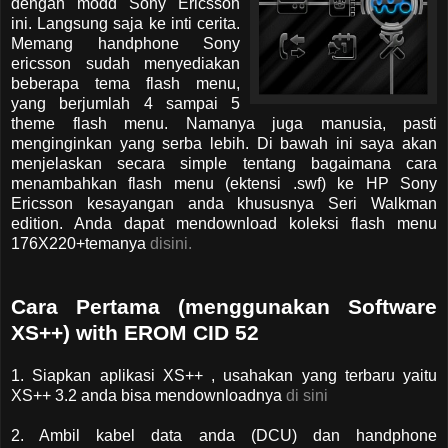
dengan modd Sony Ericsson
ini. Langsung saja ke inti cerita.
Memang handphone Sony
ericsson sudah menyediakan
beberapa tema flash menu,
yang berjumlah 4 sampai 5
theme flash menu. Namanya juga manusia, pasti
menginginkan yang serba lebih. Di bawah ini saya akan
menjelaskan secara simple tentang bagaimana cara
menambahkan flash menu (ektensi .swf) ke HP Sony
Ericsson kesayangan anda khususnya Seri Walkman
edition. Anda dapat mendownload koleksi flash menu
176X220+temanya
disini.
Cara Pertama (menggunakan Software
XS++) with EROM CID 52
1. Siapkan aplikasi XS++ , usahakan yang terbaru yaitu
XS++ 3.2 anda bisa mendownloadnya
di sini
2. Ambil kabel data anda (DCU) dan handphone