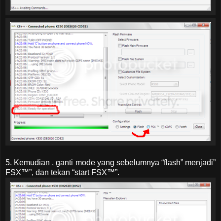
5. Kemudian , ganti mode yang sebelumnya “flash” menjadi”
FSX™”, dan tekan “start FSX™”.