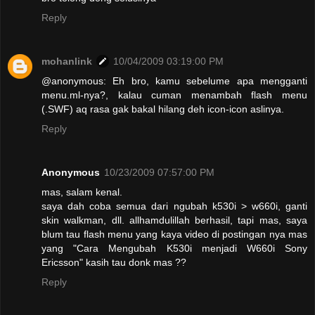
Reply
mohanlink
10/04/2009 03:19:00 PM
@anonymous: Eh bro, kamu sebelume apa mengganti
menu.ml-nya?, kalau cuman menambah flash menu
(.SWF) aq rasa gak bakal hilang deh icon-icon aslinya.
Reply
Anonymous
10/23/2009 07:57:00 PM
mas, salam kenal.
saya dah coba semua dari ngubah k530i > w660i, ganti
skin walkman, dll. allhamdulillah berhasil, tapi mas, saya
blum tau flash menu yang kaya video di postingan nya mas
yang "Cara Mengubah K530i menjadi W660i Sony
Ericsson" kasih tau donk mas ??
Reply