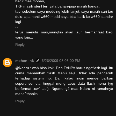
hadir mas mohan,
TKP masih steril ternyata bahan-juga masih hangat..
tapi sebelum saya modding lebih lanjut, saya masih cari tau
dulu, apa nanti w660 modd saya bisa balik ke w660 standar
lagi...
--
terus menulis mas,mungkin akan jauh bermanfaat bagi
yang lain...
Reply
mohanlink
6/26/2009 08:06:00 PM
@Ndaru : wah bìsa kok. Dan TANPA harus ngeflash lagi. Itu
cuma menambah flash Menu saja, tidak ada pengaruh
terhadap sistem hp. Dan kalau ingin mengembalikan
seperti semula, tinggal menghapus data flash menu (yg
berformat .swf tadi). Ngomong2 mas Ndaru ni rumahnya
mana?thanks.
Reply