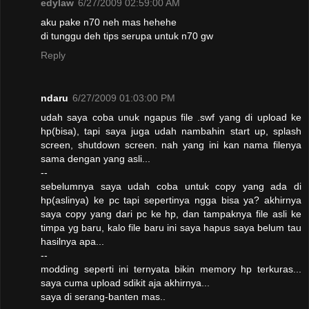
edylaw
6/27/2009 02:59:00 AM
aku pake n70 neh mas hehehe
di tunggu deh tips serupa untuk n70 gw
Reply
ndaru
6/27/2009 01:03:00 PM
udah saya coba unuk ngapus file .swf yang di upload ke
hp(bisa), tapi saya juga udah nambahin start up, splash
screen, shutdown screen. nah yang ini kan nama filenya
sama dengan yang asli...
--
sebelumnya saya udah coba untuk copy yang ada di
hp(aslinya) ke pc tapi sepertinya ngga bisa ya? akhirnya
saya copy yang dari pc ke hp, dan tampaknya file asli ke
timpa yg baru, kalo file baru ini saya hapus saya belum tau
hasilnya apa...
--
modding seperti ini ternyata bikin memory hp terkuras...
saya cuma upload sdikit aja akhirnya...
saya di serang-banten mas..