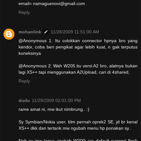
email= namaguenovi@gmail.com
Reply
mohanlink
11/28/2009 11:51:00 AM
@Anonymous 1: Itu colokkan connector hpnya bro yang
kendor, coba beri pengikat agar lebih kuat, n gak terputus
koneksinya
@Anonymous 2: Wah W205 itu versi A2 bro, alatnya bukan
lagi XS++ tapi menggunakan A2Upload, cari di 4shared,
Reply
dudu
11/29/2009 02:01:00 PM
rame amat ni, mw ikut nimbrung.. :)
Sy Symbian/Nokia user, blm pernah oprek2 SE, jd br kenal
XS++ dkk dan tertarik mw ngubah menu hp ponakan sy..
Nah sy mw tanya apakah W200i scr default support flash