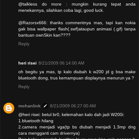
@talkless do more : mungkin kurang tepat anda
menekannya, silahkan coba lagi, good luck.
@Razorsx666: thanks commentnya mas, tapi kan nokia
gak bisa wallpaper flash(.swf)ataupun animasi (.gif) tanpa
bantuan ownSkin kan????
Reply
heri risei
8/21/2009 06:14:00 AM
oh begitu ya mas, tp kalo diubah k w200 jd g bsa make
bluetooth dong, trus kemampuan displaynya menurun ya ?
Reply
mohanlink
8/21/2009 06:27:00 AM
@heri risei: betul br0, kelemahan kalo dah jadi W200i:
1.bluetooth hilang
2.camera menjadi vga(tp bs diubah menjadi 1.3mp dng
cara mengganti cam drivernya)