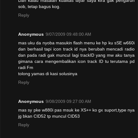
Dan kalau masalah kualitas layar saya kira gak pengaruh
sob, tetap bagus kog.
Reply
Anonymous
9/07/2009 09:48:00 AM
mas uku da nyoba masukin flash menu ke hp ku sSE w660i
dan berhasil tapi icon track id nya berubah mencadi radio
dan pada radi gak muncul lagi trackID yang mw aku tanya
gimana cara mengembalikan icon track ID tu terutama pd
radi Fm
tolong yamas di kasi solusinya
Reply
Anonymous
9/08/2009 09:27:00 AM
mas sy pke w880i pas msuk ke XS++ ko gx suport,type nya
jg bkan CID52 tp muncul CID53
Reply