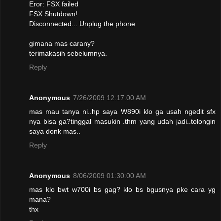
Eror: FSX failed
FSX Shutdown!
Disconnected... Unplug the phone
gimana mas carany?
terimakasih sebelumnya.
Reply
Anonymous
7/26/2009 12:17:00 AM
mas mau tanya ni..hp saya W890i klo ga usah ngedit sfx
nya bisa ga?tinggal masukin .thm yang udah jadi..tolongin
saya donk mas..
Reply
Anonymous
8/06/2009 01:30:00 AM
mas klo bwt w700i bs gag? klo bs bgusnya pke cara yg
mana?
thx