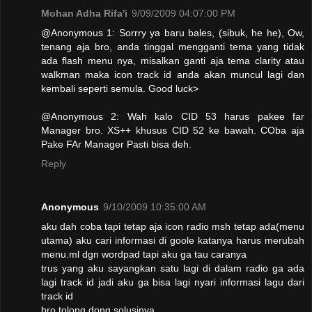
Mohan Adha Rifa'i
9/09/2009 04:07:00 PM
@Anonymous 1: Sorrry ya baru bales, (sibuk, he he), Ow,
tenang aja bro, anda tinggal mengganti tema yang tidak
ada flash menu nya, misalkan ganti aja tema clarity atau
walkman maka icon track id anda akan muncul lagi dan
kembali seperti semula. Good luck>
@Anonymous 2: Wah kalo CID 53 harus pakee far
Manager bro. XS++ khusus CID 52 ke bawah. COba aja
Pake FAr Manager Pasti bisa deh.
Reply
Anonymous
9/10/2009 10:35:00 AM
aku dah coba tapi tetap aja icon radio msh tetap ada(menu
utama) aku cari informasi di goole katanya harus merubah
menu.ml dgn wordpad tapi aku ga tau caranya
trus yang aku sayangkan satu lagi di dalam radio ga ada
lagi track id jadi aku ga bisa lagi nyari informasi lagu dari
track id
bro tolong dong solusinya