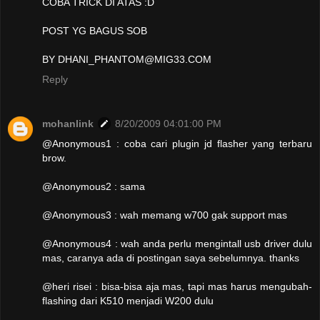
COBA TRICK DI ATAS :D
POST YG BAGUS SOB
BY DHANI_PHANTOM@MIG33.COM
Reply
mohanlink
8/20/2009 04:01:00 PM
@Anonymous1 : coba cari plugin jd flasher yang terbaru
brow.
@Anonymous2 : sama
@Anonymous3 : wah memang w700 gak support mas
@Anonymous4 : wah anda perlu mengintall usb driver dulu
mas, caranya ada di postingan saya sebelumnya. thanks
@heri risei : bisa-bisa aja mas, tapi mas harus mengubah-
flashing dari K510 menjadi W200 dulu