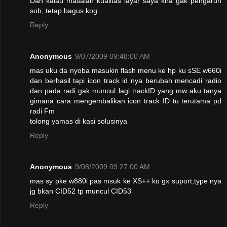
Dan kalau masalah kualitas layar saya kira gak pengaruh
sob, tetap bagus kog.
Reply
Anonymous
9/07/2009 09:48:00 AM
mas uku da nyoba masukin flash menu ke hp ku sSE w660i
dan berhasil tapi icon track id nya berubah mencadi radio
dan pada radi gak muncul lagi trackID yang mw aku tanya
gimana cara mengembalikan icon track ID tu terutama pd
radi Fm
tolong yamas di kasi solusinya
Reply
Anonymous
9/08/2009 09:27:00 AM
mas sy pke w880i pas msuk ke XS++ ko gx suport,type nya
jg bkan CID52 tp muncul CID53
Reply