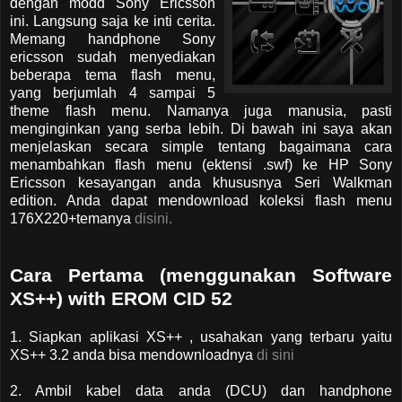
dengan modd Sony Ericsson
ini. Langsung saja ke inti cerita.
Memang handphone Sony
ericsson sudah menyediakan
beberapa tema flash menu,
yang berjumlah 4 sampai 5
theme flash menu. Namanya juga manusia, pasti
menginginkan yang serba lebih. Di bawah ini saya akan
menjelaskan secara simple tentang bagaimana cara
menambahkan flash menu (ektensi .swf) ke HP Sony
Ericsson kesayangan anda khususnya Seri Walkman
edition. Anda dapat mendownload koleksi flash menu
176X220+temanya
disini.
Cara Pertama (menggunakan Software
XS++) with EROM CID 52
1. Siapkan aplikasi XS++ , usahakan yang terbaru yaitu
XS++ 3.2 anda bisa mendownloadnya
di sini
2. Ambil kabel data anda (DCU) dan handphone