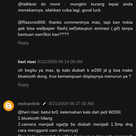
@talkless do more : mungkin kurang tepat anda
menekannya, silahkan coba lagi, good luck.
@Razorsx666: thanks commentnya mas, tapi kan nokia
gak bisa wallpaper flash(.swf)ataupun animasi (.gif) tanpa
bantuan ownSkin kan????
Reply
heri risei
8/21/2009 06:14:00 AM
oh begitu ya mas, tp kalo diubah k w200 jd g bsa make
bluetooth dong, trus kemampuan displaynya menurun ya ?
Reply
mohanlink
8/21/2009 06:27:00 AM
@heri risei: betul br0, kelemahan kalo dah jadi W200i:
1.bluetooth hilang
2.camera menjadi vga(tp bs diubah menjadi 1.3mp dng
cara mengganti cam drivernya)