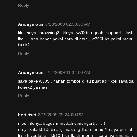
Reply
Anonymous
8/13/2009 02:38:00 AM
klo saya browsing2 ktnya w700i nggak support flash
lite......apa benar pakai cara di atas , w700i bs pakai menu
flash?
Reply
Anonymous
8/14/2009 11:34:00 AM
saya pake w595 , nahan tombol 'c' itu buat ap? kok saya ga
konek2 ya mas
Reply
heri risei
8/19/2009 09:24:00 PM
mas infonya bagus n mudah dimengerti ... :-)
oh y, kalo k510i bisa g masang flash menu ? saya pernah
liat di youtube , k510 bsa flash menu .. caranya gmana y