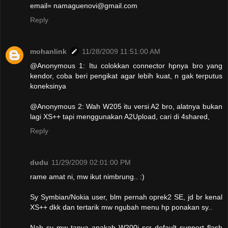
email= namaguenovi@gmail.com
Reply
mohanlink
11/28/2009 11:51:00 AM
@Anonymous 1: Itu colokkan connector hpnya bro yang
kendor, coba beri pengikat agar lebih kuat, n gak terputus
koneksinya
@Anonymous 2: Wah W205 itu versi A2 bro, alatnya bukan
lagi XS++ tapi menggunakan A2Upload, cari di 4shared,
Reply
dudu
11/29/2009 02:01:00 PM
rame amat ni, mw ikut nimbrung.. :)
Sy Symbian/Nokia user, blm pernah oprek2 SE, jd br kenal
XS++ dkk dan tertarik mw ngubah menu hp ponakan sy..
Nah sy mw tanya apakah W200i scr default support flash