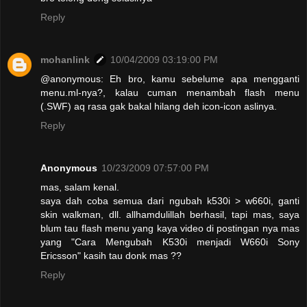
Reply
mohanlink
10/04/2009 03:19:00 PM
@anonymous: Eh bro, kamu sebelume apa mengganti
menu.ml-nya?, kalau cuman menambah flash menu
(.SWF) aq rasa gak bakal hilang deh icon-icon aslinya.
Reply
Anonymous
10/23/2009 07:57:00 PM
mas, salam kenal.
saya dah coba semua dari ngubah k530i > w660i, ganti
skin walkman, dll. allhamdulillah berhasil, tapi mas, saya
blum tau flash menu yang kaya video di postingan nya mas
yang "Cara Mengubah K530i menjadi W660i Sony
Ericsson" kasih tau donk mas ??
Reply