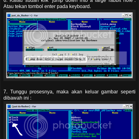
6. Kalau sudah klik “jump down into a large rabbit hole”.
Atau tekan tombol enter pada keyboard.
7. Tunggu prosesnya, maka akan keluar gambar seperti
dibawah ini :