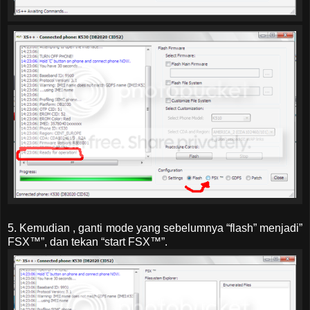
5. Kemudian , ganti mode yang sebelumnya “flash” menjadi”
FSX™”, dan tekan “start FSX™”.