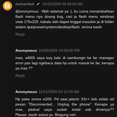
mohanlink
10/24/2009 09:48:00 AM
@anonymous : Wah selamat ya :), itu cuma menambahkan
flash menu nya doang kog, cari ja flash menu windows
vista 176x220. kakalu dah dapet tinggal masukin ja di folder
sistem tpa/preset/system/desktop/flash. terima kasih
Reply
Anonymous
10/28/2009 10:09:00 PM
mas, w660i saya koq kalo di sambungin ke far manager
error pas lagi ngebaca data hp untuk masuk ke far, kenapa
ya mas ??
Reply
Anonymous
11/21/2009 03:12:00 AM
Hp pake sonex w205. Pd saat jalanin XS++ kok selalu ad
pesan "Disconnected... Unplug the phone". Kenapa ya
mas, pdahal saya sudah instal usb drivenya??
Please..kasih solusi ya. Bingung neh..