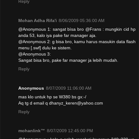
Reply
Mohan Adha Rifa'i
8/06/2009 05:36:00 AM
@Anonymous 1: sangat bìsa bro @Frans : mungkin cid hp
anda 53, kalo iya pake far manager aja.
@Anonymous 2: g bisa bro, kamu harus masukin data flash
menu [.swf] dulu ke sistem.
@Anonymous 3:
Sangat bisa bro, pake far manager ja lebih mudah.
Reply
Anonymous
8/07/2009 11:06:00 AM
mas klo untuk hp se W380 bs gx:-/
Aq tg d email q dhanyz_keren@yahoo.com
Reply
mohanlink™
8/07/2009 12:45:00 PM