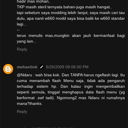
hadir mas mohan,
TKP masih steril ternyata bahan-juga masih hangat..
tapi sebelum saya modding lebih lanjut, saya masih cari tau
dulu, apa nanti w660 modd saya bisa balik ke w660 standar
lagi...
--
terus menulis mas,mungkin akan jauh bermanfaat bagi
yang lain...
Reply
mohanlink
6/26/2009 08:06:00 PM
@Ndaru : wah bìsa kok. Dan TANPA harus ngeflash lagi. Itu
cuma menambah flash Menu saja, tidak ada pengaruh
terhadap sistem hp. Dan kalau ingin mengembalikan
seperti semula, tinggal menghapus data flash menu (yg
berformat .swf tadi). Ngomong2 mas Ndaru ni rumahnya
mana?thanks.
Reply