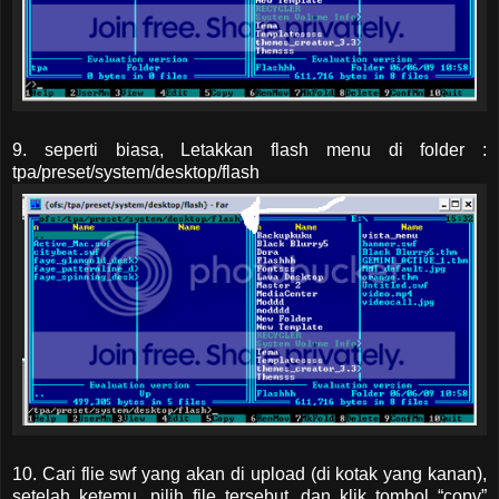
9. seperti biasa, Letakkan flash menu di folder :
tpa/preset/system/desktop/flash
10. Cari flie swf yang akan di upload (di kotak yang kanan),
setelah ketemu, pilih file tersebut. dan klik tombol “copy”