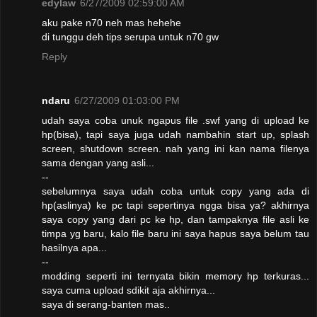
edylaw
6/27/2009 02:59:00 AM
aku pake n70 neh mas hehehe
di tunggu deh tips serupa untuk n70 gw
Reply
ndaru
6/27/2009 01:03:00 PM
udah saya coba unuk ngapus file .swf yang di upload ke
hp(bisa), tapi saya juga udah nambahin start up, splash
screen, shutdown screen. nah yang ini kan nama filenya
sama dengan yang asli...
--
sebelumnya saya udah coba untuk copy yang ada di
hp(aslinya) ke pc tapi sepertinya ngga bisa ya? akhirnya
saya copy yang dari pc ke hp, dan tampaknya file asli ke
timpa yg baru, kalo file baru ini saya hapus saya belum tau
hasilnya apa...
--
modding seperti ini ternyata bikin memory hp terkuras...
saya cuma upload sdikit aja akhirnya...
saya di serang-banten mas..