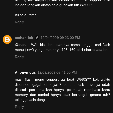
lite dan langkah diatas bs digunakan utk W200i?
Itu saja, trims.
Reply
mohanlink
12/04/2009 09:23:00 PM
@dudu : WAh bisa bro, caranya sama, tinggal cari flash
menu (.swf) yang ukurannya 128x160, di 4 shared ada bro
Reply
Anonymous
12/09/2009 07:41:00 PM
mas, flash menu support ga buat W580i?? kok waktu
diconnect gagal terus yah? padahal usb drivenya udah
diinstal. pas dimatikan hpnya, pc malah membaca kartu
memory dan tombol hpnya tidak berfungsi. gmana tuh?
tolong jelasin dong.
Reply