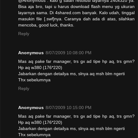
@Anonymous : kalo g salah resolusi layarnya 240x320 ya.
Bisa aja bro, tapi u harus download flash menu yg ukuran
layarnya sama. Di 4shared.com banyak. Kalo udah, tinggal
masukin file [.swf]nya. Caranya dah ada di atas, silahkan
mencoba, good luck, thanks.
Reply
Anonymous
8/07/2009 10:08:00 PM
Mas aq pake far manager, trs gx ad tipe hp aq, trs gmn?
Hp aq w380 (176*220)
Jabarkan dengan detailya ms, slnya aq msh blm ngerti
Thx sebelumnya
Reply
Anonymous
8/07/2009 10:15:00 PM
Mas aq pake far manager, trs gx ad tipe hp aq, trs gmn?
Hp aq w380 (176*220)
Jabarkan dengan detailya ms, slnya aq msh blm ngerti
Thx sebelumnya