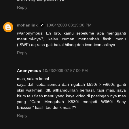
Reply
mohanlink
10/04/2009 03:19:00 PM
@anonymous: Eh bro, kamu sebelume apa mengganti
menu.ml-nya?, kalau cuman menambah flash menu
(.SWF) aq rasa gak bakal hilang deh icon-icon aslinya.
Reply
Anonymous
10/23/2009 07:57:00 PM
mas, salam kenal.
saya dah coba semua dari ngubah k530i > w660i, ganti
skin walkman, dll. allhamdulillah berhasil, tapi mas, saya
blum tau flash menu yang kaya video di postingan nya mas
yang "Cara Mengubah K530i menjadi W660i Sony
Ericsson" kasih tau donk mas ??
Reply