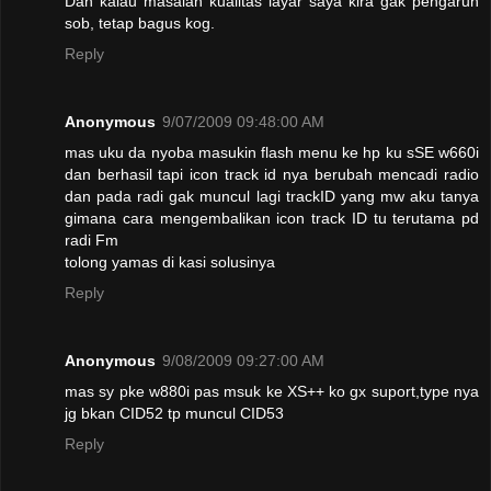
Dan kalau masalah kualitas layar saya kira gak pengaruh
sob, tetap bagus kog.
Reply
Anonymous
9/07/2009 09:48:00 AM
mas uku da nyoba masukin flash menu ke hp ku sSE w660i
dan berhasil tapi icon track id nya berubah mencadi radio
dan pada radi gak muncul lagi trackID yang mw aku tanya
gimana cara mengembalikan icon track ID tu terutama pd
radi Fm
tolong yamas di kasi solusinya
Reply
Anonymous
9/08/2009 09:27:00 AM
mas sy pke w880i pas msuk ke XS++ ko gx suport,type nya
jg bkan CID52 tp muncul CID53
Reply