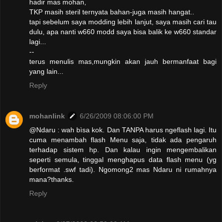
hadir mas mohan,
TKP masih steril ternyata bahan-juga masih hangat..
tapi sebelum saya modding lebih lanjut, saya masih cari tau
dulu, apa nanti w660 modd saya bisa balik ke w660 standar
lagi...
--
terus menulis mas,mungkin akan jauh bermanfaat bagi
yang lain...
Reply
mohanlink
6/26/2009 08:06:00 PM
@Ndaru : wah bìsa kok. Dan TANPA harus ngeflash lagi. Itu
cuma menambah flash Menu saja, tidak ada pengaruh
terhadap sistem hp. Dan kalau ingin mengembalikan
seperti semula, tinggal menghapus data flash menu (yg
berformat .swf tadi). Ngomong2 mas Ndaru ni rumahnya
mana?thanks.
Reply