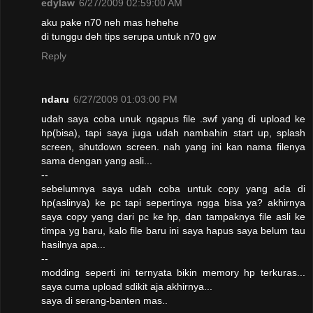
edylaw
6/27/2009 02:59:00 AM
aku pake n70 neh mas hehehe
di tunggu deh tips serupa untuk n70 gw
Reply
ndaru
6/27/2009 01:03:00 PM
udah saya coba unuk ngapus file .swf yang di upload ke
hp(bisa), tapi saya juga udah nambahin start up, splash
screen, shutdown screen. nah yang ini kan nama filenya
sama dengan yang asli...
--
sebelumnya saya udah coba untuk copy yang ada di
hp(aslinya) ke pc tapi sepertinya ngga bisa ya? akhirnya
saya copy yang dari pc ke hp, dan tampaknya file asli ke
timpa yg baru, kalo file baru ini saya hapus saya belum tau
hasilnya apa...
--
modding seperti ini ternyata bikin memory hp terkuras...
saya cuma upload sdikit aja akhirnya...
saya di serang-banten mas..