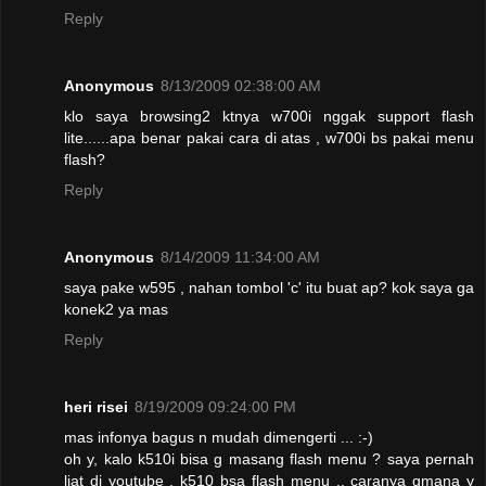
Reply
Anonymous
8/13/2009 02:38:00 AM
klo saya browsing2 ktnya w700i nggak support flash
lite......apa benar pakai cara di atas , w700i bs pakai menu
flash?
Reply
Anonymous
8/14/2009 11:34:00 AM
saya pake w595 , nahan tombol 'c' itu buat ap? kok saya ga
konek2 ya mas
Reply
heri risei
8/19/2009 09:24:00 PM
mas infonya bagus n mudah dimengerti ... :-)
oh y, kalo k510i bisa g masang flash menu ? saya pernah
liat di youtube , k510 bsa flash menu .. caranya gmana y