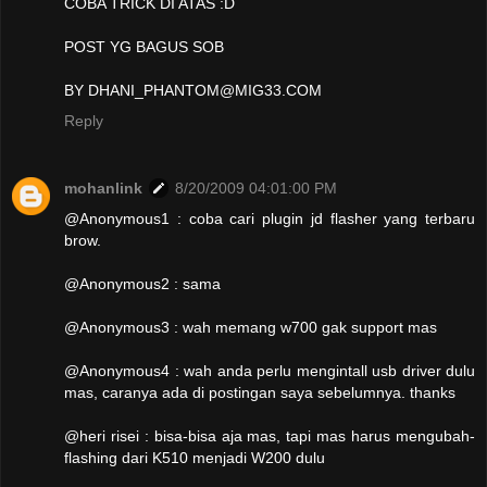
COBA TRICK DI ATAS :D
POST YG BAGUS SOB
BY DHANI_PHANTOM@MIG33.COM
Reply
mohanlink
8/20/2009 04:01:00 PM
@Anonymous1 : coba cari plugin jd flasher yang terbaru
brow.
@Anonymous2 : sama
@Anonymous3 : wah memang w700 gak support mas
@Anonymous4 : wah anda perlu mengintall usb driver dulu
mas, caranya ada di postingan saya sebelumnya. thanks
@heri risei : bisa-bisa aja mas, tapi mas harus mengubah-
flashing dari K510 menjadi W200 dulu