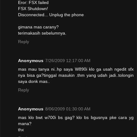
Eror: FSX failed
FSX Shutdown!
Disconnected... Unplug the phone
gimana mas carany?
terimakasih sebelumnya.
Reply
Anonymous
7/26/2009 12:17:00 AM
mas mau tanya ni..hp saya W890i klo ga usah ngedit sfx
nya bisa ga?tinggal masukin .thm yang udah jadi..tolongin
saya donk mas..
Reply
Anonymous
8/06/2009 01:30:00 AM
mas klo bwt w700i bs gag? klo bs bgusnya pke cara yg
mana?
thx