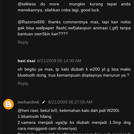
@talkless do more : mungkin kurang tepat anda
menekannya, silahkan coba lagi, good luck.
@Razorsx666: thanks commentnya mas, tapi kan nokia
gak bisa wallpaper flash(.swf)ataupun animasi (.gif) tanpa
bantuan ownSkin kan????
Reply
heri risei
8/21/2009 06:14:00 AM
oh begitu ya mas, tp kalo diubah k w200 jd g bsa make
bluetooth dong, trus kemampuan displaynya menurun ya ?
Reply
mohanlink
8/21/2009 06:27:00 AM
@heri risei: betul br0, kelemahan kalo dah jadi W200i:
1.bluetooth hilang
2.camera menjadi vga(tp bs diubah menjadi 1.3mp dng
cara mengganti cam drivernya)