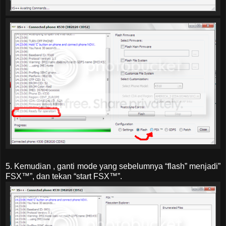
5. Kemudian , ganti mode yang sebelumnya “flash” menjadi”
FSX™”, dan tekan “start FSX™”.