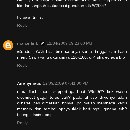
lite dan langkah diatas bs digunakan utk W200i?
Itu saja, trims.
Reply
mohanlink
12/04/2009 09:23:00 PM
@dudu : WAh bisa bro, caranya sama, tinggal cari flash
menu (.swf) yang ukurannya 128x160, di 4 shared ada bro
Reply
Anonymous
12/09/2009 07:41:00 PM
mas, flash menu support ga buat W580i?? kok waktu
diconnect gagal terus yah? padahal usb drivenya udah
diinstal. pas dimatikan hpnya, pc malah membaca kartu
memory dan tombol hpnya tidak berfungsi. gmana tuh?
tolong jelasin dong.
Reply