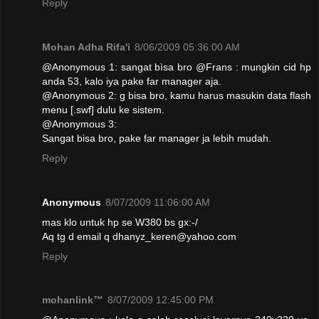
Reply
Mohan Adha Rifa'i
8/06/2009 05:36:00 AM
@Anonymous 1: sangat bìsa bro @Frans : mungkin cid hp
anda 53, kalo iya pake far manager aja.
@Anonymous 2: g bisa bro, kamu harus masukin data flash
menu [.swf] dulu ke sistem.
@Anonymous 3:
Sangat bisa bro, pake far manager ja lebih mudah.
Reply
Anonymous
8/07/2009 11:06:00 AM
mas klo untuk hp se W380 bs gx:-/
Aq tg d email q dhanyz_keren@yahoo.com
Reply
mohanlink™
8/07/2009 12:45:00 PM