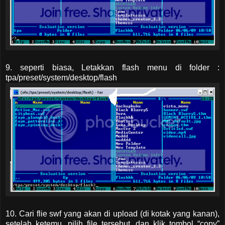
9. seperti biasa, Letakkan flash menu di folder :
tpa/preset/system/desktop/flash
10. Cari flie swf yang akan di upload (di kotak yang kanan),
setelah ketemu, pilih file tersebut. dan klik tombol “copy”