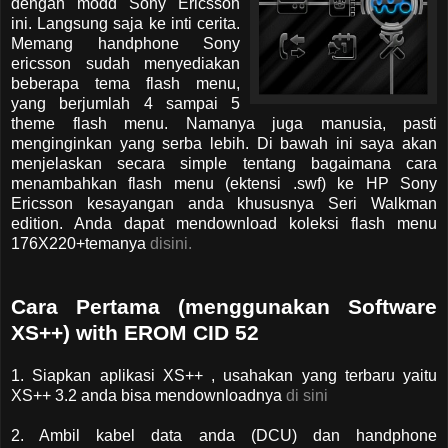
dengan modd Sony Ericsson
ini. Langsung saja ke inti cerita.
Memang handphone Sony
ericsson sudah menyediakan
beberapa tema flash menu,
yang berjumlah 4 sampai 5
theme flash menu. Namanya juga manusia, pasti
menginginkan yang serba lebih. Di bawah ini saya akan
menjelaskan secara simple tentang bagaimana cara
menambahkan flash menu (ektensi .swf) ke HP Sony
Ericsson kesayangan anda khususnya Seri Walkman
edition. Anda dapat mendownload koleksi flash menu
176X220+temanya
disini.
Cara Pertama (menggunakan Software
XS++) with EROM CID 52
1. Siapkan aplikasi XS++ , usahakan yang terbaru yaitu
XS++ 3.2 anda bisa mendownloadnya
di sini
2. Ambil kabel data anda (DCU) dan handphone