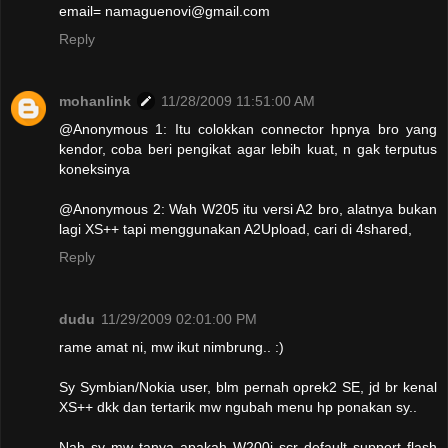
email= namaguenovi@gmail.com
Reply
mohanlink
11/28/2009 11:51:00 AM
@Anonymous 1: Itu colokkan connector hpnya bro yang
kendor, coba beri pengikat agar lebih kuat, n gak terputus
koneksinya
@Anonymous 2: Wah W205 itu versi A2 bro, alatnya bukan
lagi XS++ tapi menggunakan A2Upload, cari di 4shared,
Reply
dudu
11/29/2009 02:01:00 PM
rame amat ni, mw ikut nimbrung.. :)
Sy Symbian/Nokia user, blm pernah oprek2 SE, jd br kenal
XS++ dkk dan tertarik mw ngubah menu hp ponakan sy..
Nah sy mw tanya apakah W200i scr default support flash