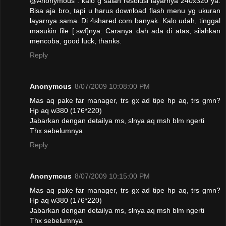
@Anonymous : kalo g salah resolusi layarnya 240x320 ya.
Bisa aja bro, tapi u harus download flash menu yg ukuran
layarnya sama. Di 4shared.com banyak. Kalo udah, tinggal
masukin file [.swf]nya. Caranya dah ada di atas, silahkan
mencoba, good luck, thanks.
Reply
Anonymous
8/07/2009 10:08:00 PM
Mas aq pake far manager, trs gx ad tipe hp aq, trs gmn?
Hp aq w380 (176*220)
Jabarkan dengan detailya ms, slnya aq msh blm ngerti
Thx sebelumnya
Reply
Anonymous
8/07/2009 10:15:00 PM
Mas aq pake far manager, trs gx ad tipe hp aq, trs gmn?
Hp aq w380 (176*220)
Jabarkan dengan detailya ms, slnya aq msh blm ngerti
Thx sebelumnya