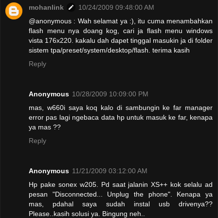
mohanlink
10/24/2009 09:48:00 AM
@anonymous : Wah selamat ya :), itu cuma menambahkan
flash menu nya doang kog, cari ja flash menu windows
vista 176x220. kakalu dah dapet tinggal masukin ja di folder
sistem tpa/preset/system/desktop/flash. terima kasih
Reply
Anonymous
10/28/2009 10:09:00 PM
mas, w660i saya koq kalo di sambungin ke far manager
error pas lagi ngebaca data hp untuk masuk ke far, kenapa
ya mas ??
Reply
Anonymous
11/21/2009 03:12:00 AM
Hp pake sonex w205. Pd saat jalanin XS++ kok selalu ad
pesan "Disconnected... Unplug the phone". Kenapa ya
mas, pdahal saya sudah instal usb drivenya??
Please..kasih solusi ya. Bingung neh..