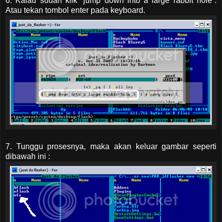
6. Kalau sudah klik “jump down into a large rabbit hole”.
Atau tekan tombol enter pada keyboard.
7. Tunggu prosesnya, maka akan keluar gambar seperti
dibawah ini :