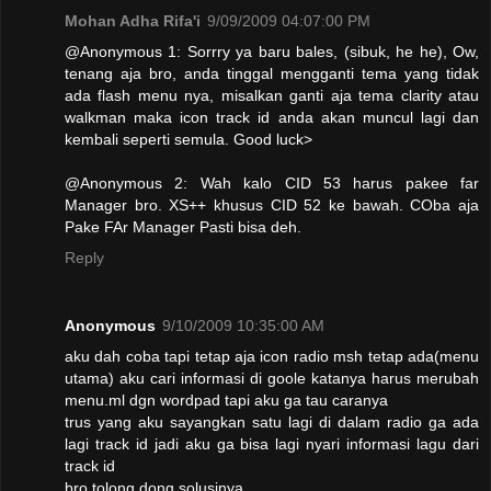
Mohan Adha Rifa'i
9/09/2009 04:07:00 PM
@Anonymous 1: Sorrry ya baru bales, (sibuk, he he), Ow,
tenang aja bro, anda tinggal mengganti tema yang tidak
ada flash menu nya, misalkan ganti aja tema clarity atau
walkman maka icon track id anda akan muncul lagi dan
kembali seperti semula. Good luck>
@Anonymous 2: Wah kalo CID 53 harus pakee far
Manager bro. XS++ khusus CID 52 ke bawah. COba aja
Pake FAr Manager Pasti bisa deh.
Reply
Anonymous
9/10/2009 10:35:00 AM
aku dah coba tapi tetap aja icon radio msh tetap ada(menu
utama) aku cari informasi di goole katanya harus merubah
menu.ml dgn wordpad tapi aku ga tau caranya
trus yang aku sayangkan satu lagi di dalam radio ga ada
lagi track id jadi aku ga bisa lagi nyari informasi lagu dari
track id
bro tolong dong solusinya