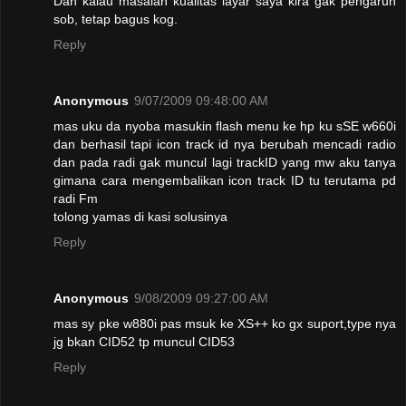
Dan kalau masalah kualitas layar saya kira gak pengaruh
sob, tetap bagus kog.
Reply
Anonymous
9/07/2009 09:48:00 AM
mas uku da nyoba masukin flash menu ke hp ku sSE w660i
dan berhasil tapi icon track id nya berubah mencadi radio
dan pada radi gak muncul lagi trackID yang mw aku tanya
gimana cara mengembalikan icon track ID tu terutama pd
radi Fm
tolong yamas di kasi solusinya
Reply
Anonymous
9/08/2009 09:27:00 AM
mas sy pke w880i pas msuk ke XS++ ko gx suport,type nya
jg bkan CID52 tp muncul CID53
Reply