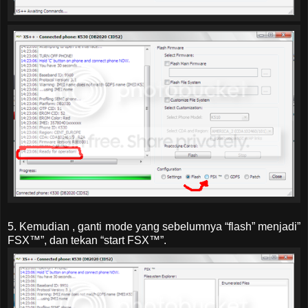
5. Kemudian , ganti mode yang sebelumnya “flash” menjadi”
FSX™”, dan tekan “start FSX™”.