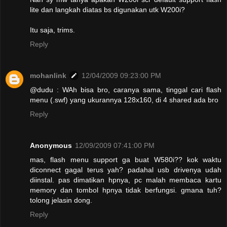
lite dan langkah diatas bs digunakan utk W200i?
Itu saja, trims.
Reply
mohanlink
12/04/2009 09:23:00 PM
@dudu : WAh bisa bro, caranya sama, tinggal cari flash
menu (.swf) yang ukurannya 128x160, di 4 shared ada bro
Reply
Anonymous
12/09/2009 07:41:00 PM
mas, flash menu support ga buat W580i?? kok waktu
diconnect gagal terus yah? padahal usb drivenya udah
diinstal. pas dimatikan hpnya, pc malah membaca kartu
memory dan tombol hpnya tidak berfungsi. gmana tuh?
tolong jelasin dong.
Reply