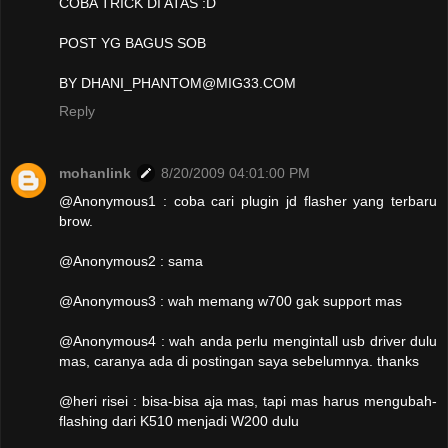
COBA TRICK DI ATAS :D
POST YG BAGUS SOB
BY DHANI_PHANTOM@MIG33.COM
Reply
mohanlink
8/20/2009 04:01:00 PM
@Anonymous1 : coba cari plugin jd flasher yang terbaru
brow.
@Anonymous2 : sama
@Anonymous3 : wah memang w700 gak support mas
@Anonymous4 : wah anda perlu mengintall usb driver dulu
mas, caranya ada di postingan saya sebelumnya. thanks
@heri risei : bisa-bisa aja mas, tapi mas harus mengubah-
flashing dari K510 menjadi W200 dulu