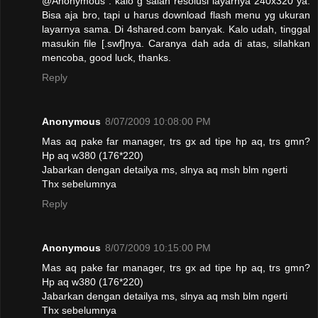
@Anonymous : kalo g salah resolusi layarnya 240x320 ya.
Bisa aja bro, tapi u harus download flash menu yg ukuran
layarnya sama. Di 4shared.com banyak. Kalo udah, tinggal
masukin file [.swf]nya. Caranya dah ada di atas, silahkan
mencoba, good luck, thanks.
Reply
Anonymous
8/07/2009 10:08:00 PM
Mas aq pake far manager, trs gx ad tipe hp aq, trs gmn?
Hp aq w380 (176*220)
Jabarkan dengan detailya ms, slnya aq msh blm ngerti
Thx sebelumnya
Reply
Anonymous
8/07/2009 10:15:00 PM
Mas aq pake far manager, trs gx ad tipe hp aq, trs gmn?
Hp aq w380 (176*220)
Jabarkan dengan detailya ms, slnya aq msh blm ngerti
Thx sebelumnya