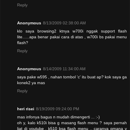
Reply
Anonymous
8/13/2009 02:38:00 AM
klo saya browsing2 ktnya w700i nggak support flash
lite......apa benar pakai cara di atas , w700i bs pakai menu
flash?
Reply
Anonymous
8/14/2009 11:34:00 AM
saya pake w595 , nahan tombol 'c' itu buat ap? kok saya ga
konek2 ya mas
Reply
heri risei
8/19/2009 09:24:00 PM
mas infonya bagus n mudah dimengerti ... :-)
oh y, kalo k510i bisa g masang flash menu ? saya pernah
liat di youtube , k510 bsa flash menu .. caranya gmana y