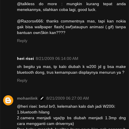
@talkless do more : mungkin kurang tepat anda
menekannya, silahkan coba lagi, good luck.
@Razorsx666: thanks commentnya mas, tapi kan nokia
gak bisa wallpaper flash(.swf)ataupun animasi (.gif) tanpa
bantuan ownSkin kan????
Reply
heri risei
8/21/2009 06:14:00 AM
oh begitu ya mas, tp kalo diubah k w200 jd g bsa make
bluetooth dong, trus kemampuan displaynya menurun ya ?
Reply
mohanlink
8/21/2009 06:27:00 AM
@heri risei: betul br0, kelemahan kalo dah jadi W200i:
1.bluetooth hilang
2.camera menjadi vga(tp bs diubah menjadi 1.3mp dng
cara mengganti cam drivernya)