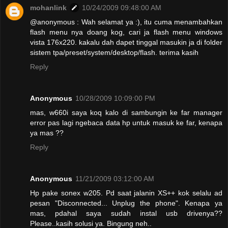
mohanlink
10/24/2009 09:48:00 AM
@anonymous : Wah selamat ya :), itu cuma menambahkan
flash menu nya doang kog, cari ja flash menu windows
vista 176x220. kakalu dah dapet tinggal masukin ja di folder
sistem tpa/preset/system/desktop/flash. terima kasih
Reply
Anonymous
10/28/2009 10:09:00 PM
mas, w660i saya koq kalo di sambungin ke far manager
error pas lagi ngebaca data hp untuk masuk ke far, kenapa
ya mas ??
Reply
Anonymous
11/21/2009 03:12:00 AM
Hp pake sonex w205. Pd saat jalanin XS++ kok selalu ad
pesan "Disconnected... Unplug the phone". Kenapa ya
mas, pdahal saya sudah instal usb drivenya??
Please..kasih solusi ya. Bingung neh..