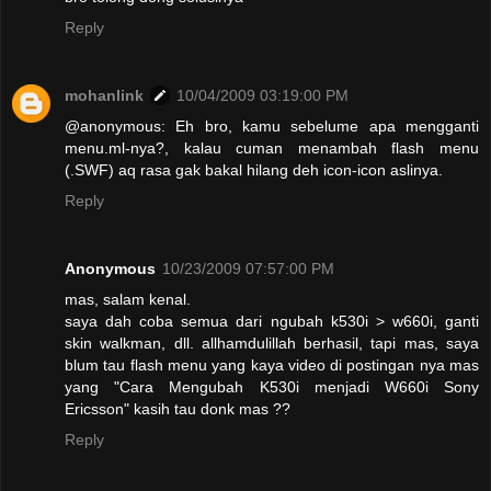
Reply
mohanlink
10/04/2009 03:19:00 PM
@anonymous: Eh bro, kamu sebelume apa mengganti
menu.ml-nya?, kalau cuman menambah flash menu
(.SWF) aq rasa gak bakal hilang deh icon-icon aslinya.
Reply
Anonymous
10/23/2009 07:57:00 PM
mas, salam kenal.
saya dah coba semua dari ngubah k530i > w660i, ganti
skin walkman, dll. allhamdulillah berhasil, tapi mas, saya
blum tau flash menu yang kaya video di postingan nya mas
yang "Cara Mengubah K530i menjadi W660i Sony
Ericsson" kasih tau donk mas ??
Reply