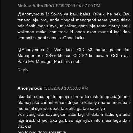
Mohan Adha Rifa'i
9/09/2009 04:07:00 PM
@Anonymous 1: Sorrry ya baru bales, (sibuk, he he), Ow,
tenang aja bro, anda tinggal mengganti tema yang tidak
ada flash menu nya, misalkan ganti aja tema clarity atau
walkman maka icon track id anda akan muncul lagi dan
kembali seperti semula. Good luck>
@Anonymous 2: Wah kalo CID 53 harus pakee far
Manager bro. XS++ khusus CID 52 ke bawah. COba aja
Pake FAr Manager Pasti bisa deh.
Reply
Anonymous
9/10/2009 10:35:00 AM
aku dah coba tapi tetap aja icon radio msh tetap ada(menu
utama) aku cari informasi di goole katanya harus merubah
menu.ml dgn wordpad tapi aku ga tau caranya
trus yang aku sayangkan satu lagi di dalam radio ga ada
lagi track id jadi aku ga bisa lagi nyari informasi lagu dari
track id
bro tolong dong solusinya