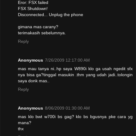
Eror: FSX failed
FSX Shutdown!
Disconnected... Unplug the phone
gimana mas carany?
terimakasih sebelumnya.
Reply
Anonymous
7/26/2009 12:17:00 AM
mas mau tanya ni..hp saya W890i klo ga usah ngedit sfx
nya bisa ga?tinggal masukin .thm yang udah jadi..tolongin
saya donk mas..
Reply
Anonymous
8/06/2009 01:30:00 AM
mas klo bwt w700i bs gag? klo bs bgusnya pke cara yg
mana?
thx