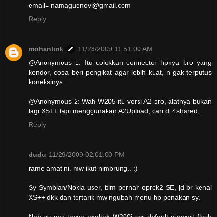
email= namaguenovi@gmail.com
Reply
mohanlink
11/28/2009 11:51:00 AM
@Anonymous 1: Itu colokkan connector hpnya bro yang
kendor, coba beri pengikat agar lebih kuat, n gak terputus
koneksinya
@Anonymous 2: Wah W205 itu versi A2 bro, alatnya bukan
lagi XS++ tapi menggunakan A2Upload, cari di 4shared,
Reply
dudu
11/29/2009 02:01:00 PM
rame amat ni, mw ikut nimbrung.. :)
Sy Symbian/Nokia user, blm pernah oprek2 SE, jd br kenal
XS++ dkk dan tertarik mw ngubah menu hp ponakan sy..
Nah sy mw tanya apakah W200i scr default support flash