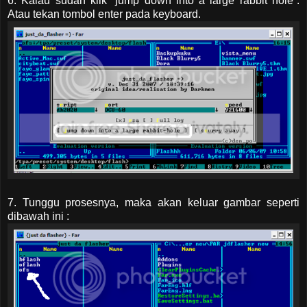
6. Kalau sudah klik “jump down into a large rabbit hole”.
Atau tekan tombol enter pada keyboard.
7. Tunggu prosesnya, maka akan keluar gambar seperti
dibawah ini :