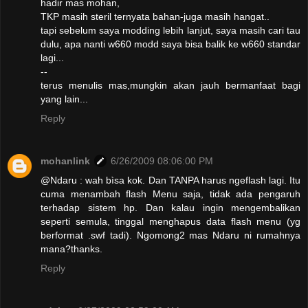
hadir mas mohan,
TKP masih steril ternyata bahan-juga masih hangat..
tapi sebelum saya modding lebih lanjut, saya masih cari tau
dulu, apa nanti w660 modd saya bisa balik ke w660 standar
lagi...
--
terus menulis mas,mungkin akan jauh bermanfaat bagi
yang lain...
Reply
mohanlink
6/26/2009 08:06:00 PM
@Ndaru : wah bìsa kok. Dan TANPA harus ngeflash lagi. Itu
cuma menambah flash Menu saja, tidak ada pengaruh
terhadap sistem hp. Dan kalau ingin mengembalikan
seperti semula, tinggal menghapus data flash menu (yg
berformat .swf tadi). Ngomong2 mas Ndaru ni rumahnya
mana?thanks.
Reply