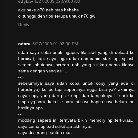
edylaw
6/27/2009 02:59:00 AM
aku pake n70 neh mas hehehe
di tunggu deh tips serupa untuk n70 gw
Reply
ndaru
6/27/2009 01:03:00 PM
udah saya coba unuk ngapus file .swf yang di upload ke
hp(bisa), tapi saya juga udah nambahin start up, splash
screen, shutdown screen. nah yang ini kan nama filenya
sama dengan yang asli...
--
sebelumnya saya udah coba untuk copy yang ada di
hp(aslinya) ke pc tapi sepertinya ngga bisa ya? akhirnya
saya copy yang dari pc ke hp, dan tampaknya file asli ke
timpa yg baru, kalo file baru ini saya hapus saya belum tau
hasilnya apa...
--
modding seperti ini ternyata bikin memory hp terkuras...
saya cuma upload sdikit aja akhirnya...
saya di serang-banten mas..