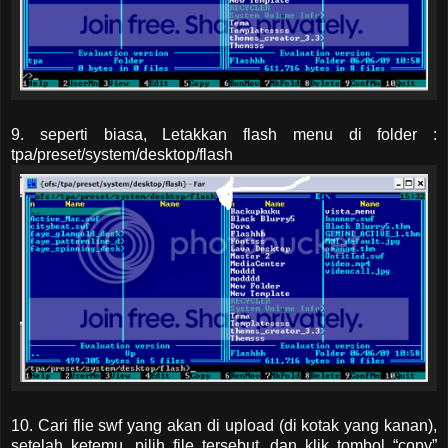
9. seperti biasa, Letakkan flash menu di folder :
tpa/preset/system/desktop/flash
10. Cari flie swf yang akan di upload (di kotak yang kanan),
setelah ketemu, pilih file tersebut. dan klik tombol “copy”