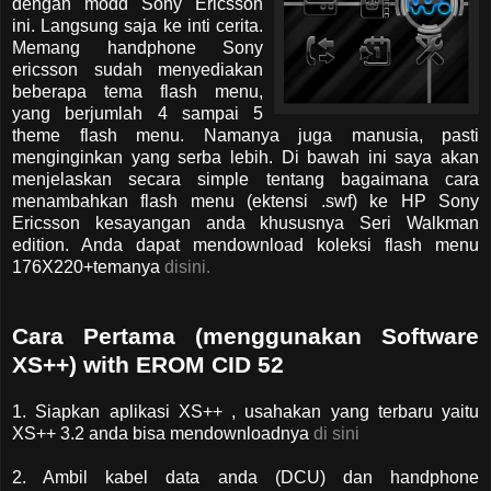
dengan modd Sony Ericsson
ini. Langsung saja ke inti cerita.
Memang handphone Sony
ericsson sudah menyediakan
beberapa tema flash menu,
yang berjumlah 4 sampai 5
theme flash menu. Namanya juga manusia, pasti
menginginkan yang serba lebih. Di bawah ini saya akan
menjelaskan secara simple tentang bagaimana cara
menambahkan flash menu (ektensi .swf) ke HP Sony
Ericsson kesayangan anda khususnya Seri Walkman
edition. Anda dapat mendownload koleksi flash menu
176X220+temanya
disini.
Cara Pertama (menggunakan Software
XS++) with EROM CID 52
1. Siapkan aplikasi XS++ , usahakan yang terbaru yaitu
XS++ 3.2 anda bisa mendownloadnya
di sini
2. Ambil kabel data anda (DCU) dan handphone