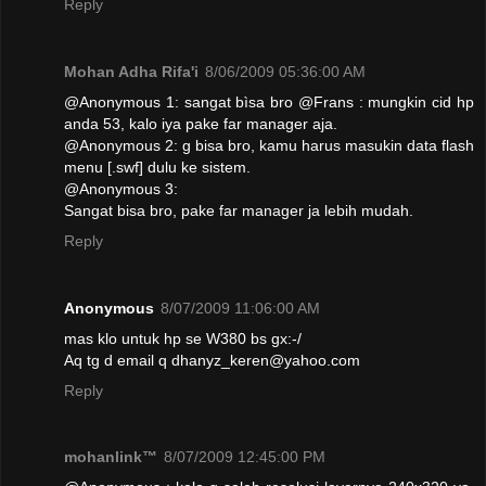
Reply
Mohan Adha Rifa'i
8/06/2009 05:36:00 AM
@Anonymous 1: sangat bìsa bro @Frans : mungkin cid hp
anda 53, kalo iya pake far manager aja.
@Anonymous 2: g bisa bro, kamu harus masukin data flash
menu [.swf] dulu ke sistem.
@Anonymous 3:
Sangat bisa bro, pake far manager ja lebih mudah.
Reply
Anonymous
8/07/2009 11:06:00 AM
mas klo untuk hp se W380 bs gx:-/
Aq tg d email q dhanyz_keren@yahoo.com
Reply
mohanlink™
8/07/2009 12:45:00 PM