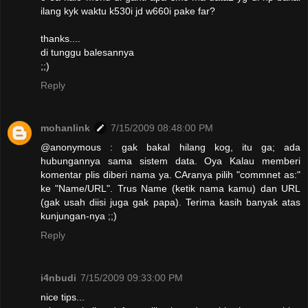
ilang kyk waktu k530i jd w660i pake far?
thanks....
di tunggu balesannya
;;)
Reply
mohanlink
7/15/2009 08:48:00 PM
@anonymous : gak bakal hilang kog, itu ga; ada
hubungannya sama sistem data. Oya Kalau memberi
komentar plis diberi nama ya. CAranya pilih "commnet as:"
ke "Name/URL". Trus Name (ketik nama kamu) dan URL
(gak usah diisi juga gak papa). Terima kasih banyak atas
kunjungan-nya ;;)
Reply
i4nbudi
7/15/2009 09:33:00 PM
nice tips...