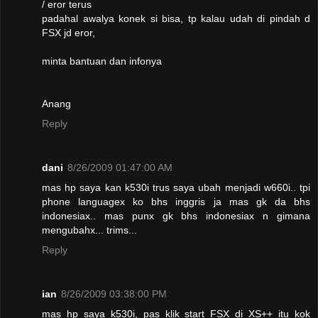
/ eror terus
padahal awalya konek si bisa, tp kalau udah di pindah d
FSX jd eror,
minta bantuan dan infonya
Anang
Reply
dani
8/26/2009 01:47:00 AM
mas hp saya kan k530i trus saya ubah menjadi w660i.. tpi
phone languagex ko bhs inggris ja mas gk da bhs
indonesiax.. mas punx gk bhs indonesiax n gimana
mengubahx... trims...
Reply
ian
8/26/2009 03:38:00 PM
mas hp saya k530i, pas klik start FSX di XS++ itu kok