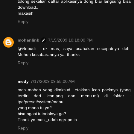
tolong sekalian daftar aplikasinya dong biar langsung bisa
download..
makasih
Reply
mohanlink
7/15/2009 10:18:00 PM
@i4nbudi : ok mas, saya usahakan secepatnya deh.
Mohon kesabarannya ya. thanks
Reply
medy
7/17/2009 09:55:00 AM
mas mohan yang dimksud Letakkan Icon packnya (yang
terdiri dari icon.png dan menu.ml) di folder :
tpa/preset/system/menu
yang mana tu yo?
bisa ngasi tutorialnya ga?
Thank yo mas,,,udah ngrepotin......
Reply