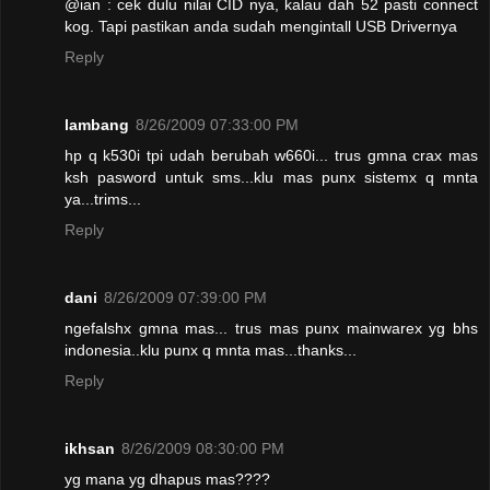
@ian : cek dulu nilai CID nya, kalau dah 52 pasti connect
kog. Tapi pastikan anda sudah mengintall USB Drivernya
Reply
lambang
8/26/2009 07:33:00 PM
hp q k530i tpi udah berubah w660i... trus gmna crax mas
ksh pasword untuk sms...klu mas punx sistemx q mnta
ya...trims...
Reply
dani
8/26/2009 07:39:00 PM
ngefalshx gmna mas... trus mas punx mainwarex yg bhs
indonesia..klu punx q mnta mas...thanks...
Reply
ikhsan
8/26/2009 08:30:00 PM
yg mana yg dhapus mas????