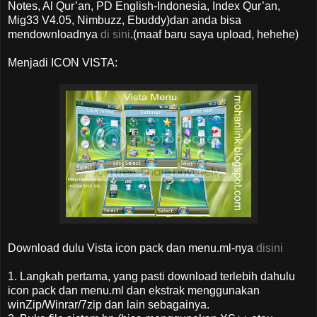
Notes, Al Qur’an, PD English-Indonesia, Index Qur’an,
Mig33 V4.05, Nimbuzz, Ebuddy)dan anda bisa
mendownloadnya
di sini
.(maaf baru saya upload, hehehe)
Menjadi ICON VISTA:
Download dulu Vista icon pack dan menu.ml-nya
disini
1. Langkah pertama, yang pasti download terlebih dahulu
icon pack dan menu.ml dan ekstrak menggunakan
winZip/Winrar/7zip dan lain sebagainya.