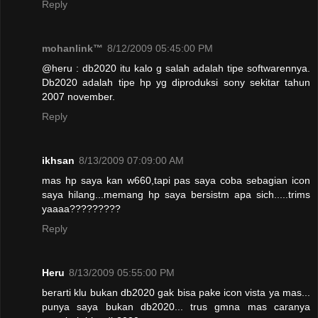
Reply
mohanlink™
8/12/2009 05:45:00 PM
@heru : db2020 itu kalo g salah adalah tipe softwarennya.
Db2020 adalah tipe hp yg diproduksi sony sekitar tahun
2007 november.
Reply
ikhsan
8/13/2009 07:09:00 AM
mas hp saya kan w660,tapi pas saya coba sebagian icon
saya hilang...memang hp saya bersistm apa sich.....trims
yaaaa?????????
Reply
Heru
8/13/2009 05:55:00 PM
berarti klu bukan db2020 gak bisa pake icon vista ya mas...
punya saya bukan db2020... trus gmna mas caranya