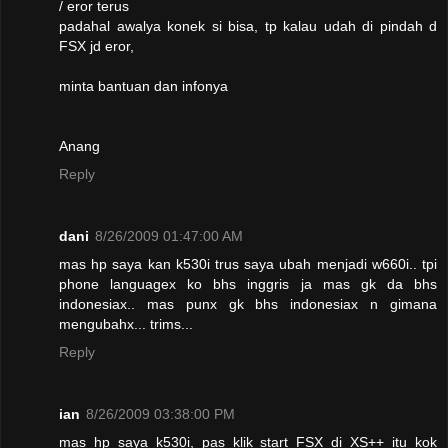
/ eror terus
padahal awalya konek si bisa, tp kalau udah di pindah d
FSX jd eror,
minta bantuan dan infonya
Anang
Reply
dani
8/26/2009 01:47:00 AM
mas hp saya kan k530i trus saya ubah menjadi w660i.. tpi
phone languagex ko bhs inggris ja mas gk da bhs
indonesiax.. mas punx gk bhs indonesiax n gimana
mengubahx... trims...
Reply
ian
8/26/2009 03:38:00 PM
mas hp saya k530i, pas klik start FSX di XS++ itu kok