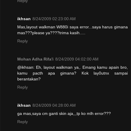
Reply
ikhsan
8/24/2009 02:23:00 AM
Mas,layout walkman W880i saya error...saya harus gimana
mas???please ya????trima kasih.....
Reply
Mohan Adha Rifa'i
8/24/2009 04:02:00 AM
@ikhsan: Eh, layout walkman ya,. Emang kamu apain bro,
kamu pacth apa gimana? Kok lay0utnx sampai
berantakan?
Reply
ikhsan
8/24/2009 04:28:00 AM
ga mas,saya cm ganti skin aja,,,tp ko mlh error???
Reply