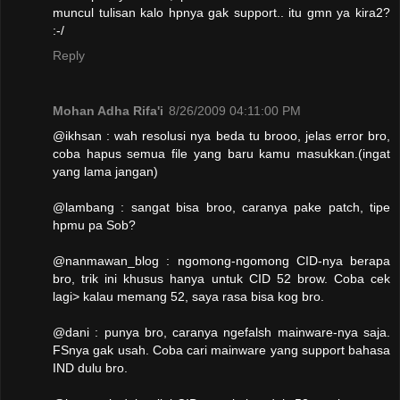
muncul tulisan kalo hpnya gak support.. itu gmn ya kira2?
:-/
Reply
Mohan Adha Rifa'i
8/26/2009 04:11:00 PM
@ikhsan : wah resolusi nya beda tu brooo, jelas error bro,
coba hapus semua file yang baru kamu masukkan.(ingat
yang lama jangan)
@lambang : sangat bisa broo, caranya pake patch, tipe
hpmu pa Sob?
@nanmawan_blog : ngomong-ngomong CID-nya berapa
bro, trik ini khusus hanya untuk CID 52 brow. Coba cek
lagi> kalau memang 52, saya rasa bisa kog bro.
@dani : punya bro, caranya ngefalsh mainware-nya saja.
FSnya gak usah. Coba cari mainware yang support bahasa
IND dulu bro.