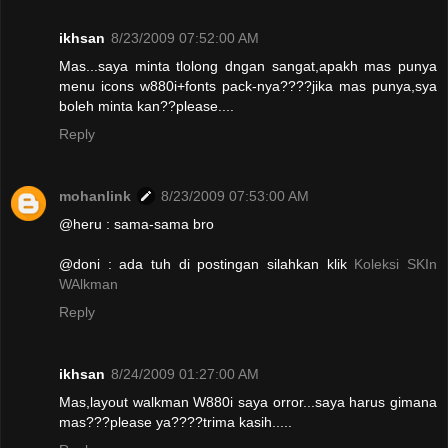
ikhsan
8/23/2009 07:52:00 AM
Mas...saya minta tlolong dngan sangat,apakh mas punya
menu icons w880i+fonts pack-nya????jika mas punya,sya
boleh minta kan??please....
Reply
mohanlink
8/23/2009 07:53:00 AM
@heru : sama-sama bro
@doni : ada tuh di postingan silahkan klik
Koleksi SKIn
WAlkman
Reply
ikhsan
8/24/2009 01:27:00 AM
Mas,layout walkman W880i saya orror...saya harus gimana
mas???please ya????trima kasih.....