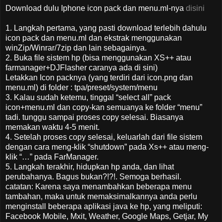
Download dulu Iphone icon pack dan menu.ml-nya
disini
1. Langkah pertama, yang pasti download terlebih dahulu
icon pack dan menu.ml dan ekstrak menggunakan
winZip/Winrar/7zip dan lain sebagainya.
2. Buka file sistem hp (bisa menggunakan XS++ atau
farmanager+DJFlasher caranya ada di sini)
Letakkan Icon packnya (yang terdiri dari icon.png dan
menu.ml) di folder : tpa/preset/system/menu
3. Kalau sudah ketemu, tinggal “select all” pack
icon+menu.ml dan copy-kan semuanya ke folder “menu”
tadi. tunggu sampai proses copy selesai. Biasanya
memakan waktu 4-5 menit.
4. Setelah proses copy selesai, keluarlah dari file sistem
dengan cara meng-klik “shutdown” pada Xs++ atau meng-
klik “…” pada FarManager.
5. Langkah terakhir, hidupkan hp anda, dan lihat
perubahanya. Bagus bukan?!?!. Semoga berhasil.
catatan: Karena saya menambahkan beberapa menu
tambahan, maka untuk memaksimalkannya anda perlu
menginstall beberapa aplikasi java ke hp, yang meliputi:
Facebook Mobile, Mxit, Weather, Google Maps, Getjar, My