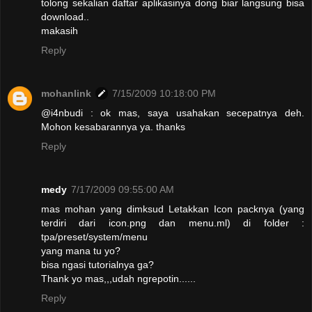
tolong sekalian daftar aplikasinya dong biar langsung bisa
download..
makasih
Reply
mohanlink
7/15/2009 10:18:00 PM
@i4nbudi : ok mas, saya usahakan secepatnya deh.
Mohon kesabarannya ya. thanks
Reply
medy
7/17/2009 09:55:00 AM
mas mohan yang dimksud Letakkan Icon packnya (yang
terdiri dari icon.png dan menu.ml) di folder :
tpa/preset/system/menu
yang mana tu yo?
bisa ngasi tutorialnya ga?
Thank yo mas,,,udah ngrepotin......
Reply