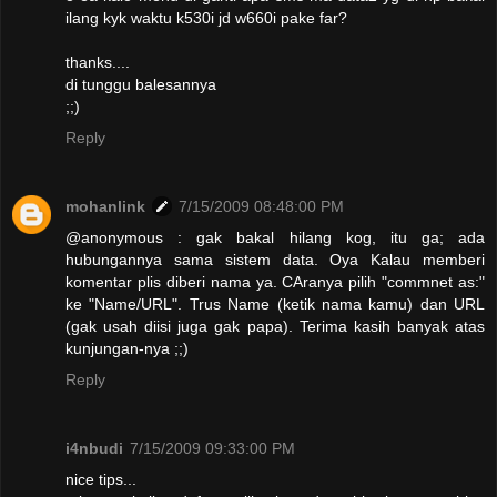
ilang kyk waktu k530i jd w660i pake far?
thanks....
di tunggu balesannya
;;)
Reply
mohanlink
7/15/2009 08:48:00 PM
@anonymous : gak bakal hilang kog, itu ga; ada
hubungannya sama sistem data. Oya Kalau memberi
komentar plis diberi nama ya. CAranya pilih "commnet as:"
ke "Name/URL". Trus Name (ketik nama kamu) dan URL
(gak usah diisi juga gak papa). Terima kasih banyak atas
kunjungan-nya ;;)
Reply
i4nbudi
7/15/2009 09:33:00 PM
nice tips...