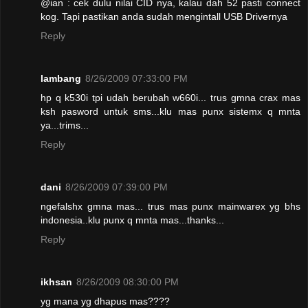
@ian : cek dulu nilai CID nya, kalau dah 52 pasti connect
kog. Tapi pastikan anda sudah mengintall USB Drivernya
Reply
lambang
8/26/2009 07:33:00 PM
hp q k530i tpi udah berubah w660i... trus gmna crax mas
ksh pasword untuk sms...klu mas punx sistemx q mnta
ya...trims...
Reply
dani
8/26/2009 07:39:00 PM
ngefalshx gmna mas... trus mas punx mainwarex yg bhs
indonesia..klu punx q mnta mas...thanks...
Reply
ikhsan
8/26/2009 08:30:00 PM
yg mana yg dhapus mas????