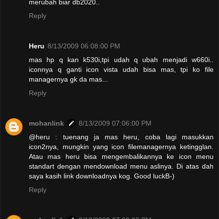
merubah biar db2020..
Reply
Heru
8/13/2009 06:08:00 PM
mas hp q kan k530i,tpi udah q ubah menjadi w660i..
iconnya q ganti icon vista udah bisa mas, tpi ko file
managernya gk da mas...
Reply
mohanlink
8/13/2009 07:06:00 PM
@heru : tuenang ja mas heru, coba lagi masukkan
icon2nya, mungkin yang icon filemanagernya ketingglan.
Atau mas heru bisa mengembalikannya ke icon menu
standart dengan mendownload menu aslinya. Di atas dah
saya kasih link downloadnya kog. Good luckB-)
Reply