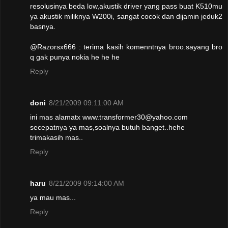
resolusinya beda low,akustik driver yang pass buat K510mu
ya akustik miliknya W200i, sangat cocok dan dijamin jeduk2
basnya.
@Razorsx666 : terima kasih komenntnya broo.sayang bro
q gak punya nokia he he he
Reply
doni
8/21/2009 09:11:00 AM
ini mas alamatx www.transformer30@yahoo.com
secepatnya ya mas,soalnya butuh banget..hehe
trimakasih mas..
Reply
haru
8/21/2009 09:14:00 AM
ya mau mas...
Reply