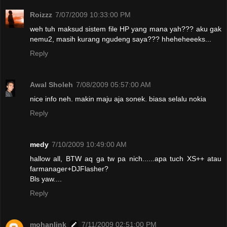
Roizzz
7/07/2009 10:33:00 PM
weh tuh maksud sistem file HP yang mana yah??? aku gak
nemu2, masih kurang ngudeng saya??? hheheheeeks...
Reply
Awal Sholeh
7/08/2009 05:57:00 AM
nice info neh. makin maju aja sonek. biasa selalu nokia
Reply
medy
7/10/2009 10:49:00 AM
hallow all, BTW aq ga tw pa nich......apa tuch XS++ atau
farmanager+DJFlasher?
Bls yaw....
Reply
mohanlink
7/11/2009 02:51:00 PM