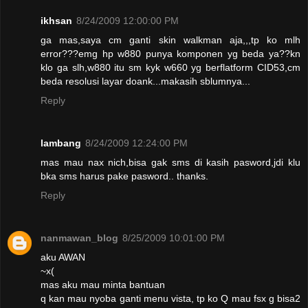
ikhsan
8/24/2009 12:00:00 PM
ga mas,saya cm ganti skin walkman aja,,,tp ko mlh
error???emg hp w880 punya komponen yg beda ya??kn
klo ga slh,w880 itu sm kyk w660 yg berflatform CID53,cm
beda resolusi layar doank...makasih sblumnya...
Reply
lambang
8/24/2009 12:24:00 PM
mas mau nax nich,bisa gak sms di kasih pasword,jdi klu
bka sms harus pake pasword.. thanks.
Reply
nanmawan_blog
8/25/2009 10:01:00 PM
aku AWAN
~x(
mas aku mau minta bantuan
q kan mau nyoba ganti menu vista, tp ko Q mau fsx g bisa2