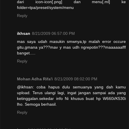
dari icon-icon[.png] dan menu[.ml] ke
folder=tpa/preset/system/menu
Reply
ikhsan
8/21/2009 06:57:00 PM
mas saya udah masukin smwnya,tp malah error occure
gitu,gmana ya???mav y mas udh ngrepotin???maaaaaafff
banget.....
Reply
Mohan Adha Rifa'i
8/21/2009 08:02:00 PM
@ikhsan: coba hapus dulu semuanya yang dah kamu
upload. Terus ulangi lagi, ingat jangan sampai ada yang
ketinggalan.sekedar info Ni khusus buat hp W660i/K530i
lho. Semoga berhasil.
Reply