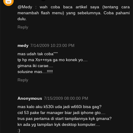
@Medy : wah coba baca artikel saya (tentang cara
menambah flash menu) yang sebelumnya. Coba pahami
dulu.
Reply
medy
7/14/2009 10:23:00 PM
mas udah tak coba'''''
tp hp ma Xs++nya ga mo konek yo....
gimana iki carae....
solusine mas....!!!!!
Reply
Anonymous
7/15/2009 08:00:00 PM
mas kalo aku k530i uda jadi w660i bisa gag?
cid 53 pake far manager biar jadi iphone gto....
trus pas pertama di start tampilannya kyk gmana?
kn ada yg tampilan kyk desktop komputer....
:)