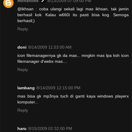
mohanlink
8/13/2009 07:09:00 PM
@ikhsan : coba ulangi sekali lagi mas ikhsan, tak jamin
berhasil kok. Kalau w660i itu pasti bìsa kog. Semoga
berhasil;)
Reply
doni
8/14/2009 11:53:00 AM
icon filemanagernya gk da mas... mngkin mas lpa ksh icon
filemanager d'webx mas....
Reply
lambang
8/14/2009 12:15:00 PM
mas bisa gk mp3nya tuch di ganti kaya windows playerx
komputer...
Reply
haru
8/15/2009 02:32:00 PM