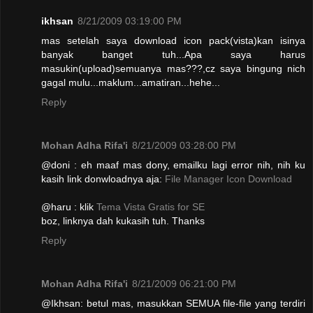
ikhsan
8/21/2009 03:19:00 PM
mas setelah saya download icon pack(vista)kan isinya
banyak banget tuh...Apa saya harus
masukin(upload)semuanya mas???,cz saya bingung nich
gagal mulu...maklum...amatiran...hehe...
Reply
Mohan Adha Rifa'i
8/21/2009 03:28:00 PM
@doni : eh maaf mas dony, emailku lagi error nih, nih ku
kasih link donwloadnya aja:
File Manager Icon Download
@haru : klik
Tema Vista Gratis for SE
boz, linknya dah kukasih tuh. Thanks
Reply
Mohan Adha Rifa'i
8/21/2009 06:21:00 PM
@Ikhsan: betul mas, masukkan SEMUA file-file yang terdiri