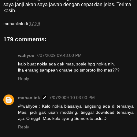
saya janji akan saya jawab dengan cepat dan jelas. Terima
kasih.
mohanlink
di
17:29
179 comments:
wahyoe
7/07/2009 09:43:00 PM
kalo buat nokia ada gak mas, soale hpq nokia nih.
lha emang sampean omahe po smoroto lho mas???
Reply
mohanlink
7/07/2009 10:03:00 PM
@wahyoe : Kalo nokia biasanya langsung ada di temanya
Mas, jadi gak usah modding, tinggal download temanya
aja. O nggih Mas kulo tiyang Sumoroto asli.:D
Reply