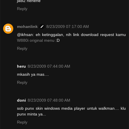
jadi2 hehehe
Reply
mohanlink
8/23/2009 07:17:00 AM
@ikhsan: eh ketinggalan, nih link download request kamu
W880i original menu
:D
Reply
heru
8/23/2009 07:44:00 AM
mkasih ya mas....
Reply
doni
8/23/2009 07:48:00 AM
sob punx skin windows media player untuk walkman.... klu
punx minta ya...
Reply