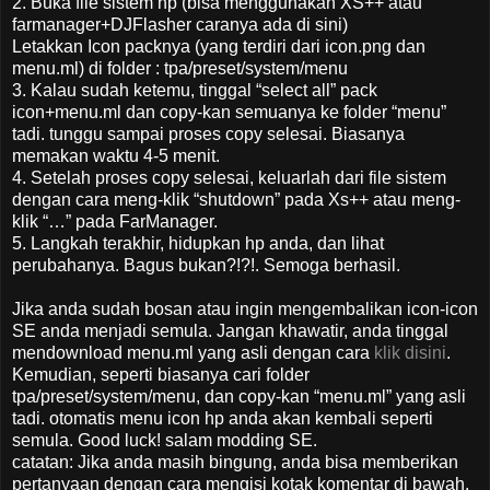
2. Buka file sistem hp (bisa menggunakan XS++ atau
farmanager+DJFlasher caranya ada di sini)
Letakkan Icon packnya (yang terdiri dari icon.png dan
menu.ml) di folder : tpa/preset/system/menu
3. Kalau sudah ketemu, tinggal “select all” pack
icon+menu.ml dan copy-kan semuanya ke folder “menu”
tadi. tunggu sampai proses copy selesai. Biasanya
memakan waktu 4-5 menit.
4. Setelah proses copy selesai, keluarlah dari file sistem
dengan cara meng-klik “shutdown” pada Xs++ atau meng-
klik “…” pada FarManager.
5. Langkah terakhir, hidupkan hp anda, dan lihat
perubahanya. Bagus bukan?!?!. Semoga berhasil.
Jika anda sudah bosan atau ingin mengembalikan icon-icon
SE anda menjadi semula. Jangan khawatir, anda tinggal
mendownload menu.ml yang asli dengan cara
klik disini
.
Kemudian, seperti biasanya cari folder
tpa/preset/system/menu, dan copy-kan “menu.ml” yang asli
tadi. otomatis menu icon hp anda akan kembali seperti
semula. Good luck! salam modding SE.
catatan: Jika anda masih bingung, anda bisa memberikan
pertanyaan dengan cara mengisi kotak komentar di bawah,