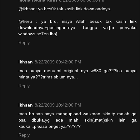
@ikhsan: ya bes0k tak kasih link downloadnya.
@heru : ya bro, insya Allah besok tak kasih link
downloadnya+postingan-nya. Tunggu ya.[tp punyaku
windows se7en lho]
Reply
ikhsan
8/22/2009 09:42:00 PM
mas punya menu.ml original nya w880 ga???klo punya
minta ya???trims sblum nya...
Reply
ikhsan
8/22/2009 10:42:00 PM
mas brusan saya mangupload walkman skin,tp malah ga
bsa dbuka,yg ada mlah skin(.mati)skin lain ga
kbuka...please bnget ya??????
Reply