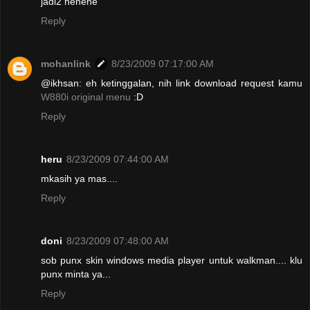
jadi2 hehehe
Reply
mohanlink
8/23/2009 07:17:00 AM
@ikhsan: eh ketinggalan, nih link download request kamu
W880i original menu
:D
Reply
heru
8/23/2009 07:44:00 AM
mkasih ya mas....
Reply
doni
8/23/2009 07:48:00 AM
sob punx skin windows media player untuk walkman.... klu
punx minta ya...
Reply