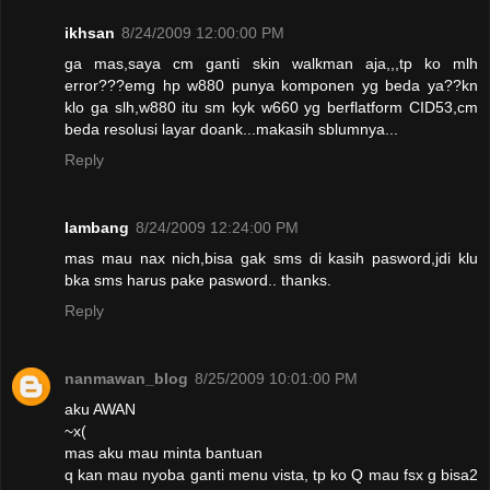
ikhsan
8/24/2009 12:00:00 PM
ga mas,saya cm ganti skin walkman aja,,,tp ko mlh
error???emg hp w880 punya komponen yg beda ya??kn
klo ga slh,w880 itu sm kyk w660 yg berflatform CID53,cm
beda resolusi layar doank...makasih sblumnya...
Reply
lambang
8/24/2009 12:24:00 PM
mas mau nax nich,bisa gak sms di kasih pasword,jdi klu
bka sms harus pake pasword.. thanks.
Reply
nanmawan_blog
8/25/2009 10:01:00 PM
aku AWAN
~x(
mas aku mau minta bantuan
q kan mau nyoba ganti menu vista, tp ko Q mau fsx g bisa2