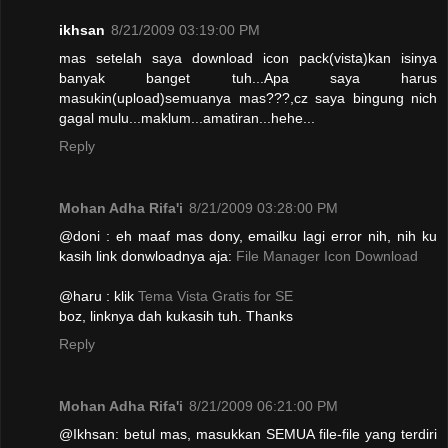
ikhsan
8/21/2009 03:19:00 PM
mas setelah saya download icon pack(vista)kan isinya
banyak banget tuh...Apa saya harus
masukin(upload)semuanya mas???,cz saya bingung nich
gagal mulu...maklum...amatiran...hehe...
Reply
Mohan Adha Rifa'i
8/21/2009 03:28:00 PM
@doni : eh maaf mas dony, emailku lagi error nih, nih ku
kasih link donwloadnya aja:
File Manager Icon Download
@haru : klik
Tema Vista Gratis for SE
boz, linknya dah kukasih tuh. Thanks
Reply
Mohan Adha Rifa'i
8/21/2009 06:21:00 PM
@Ikhsan: betul mas, masukkan SEMUA file-file yang terdiri