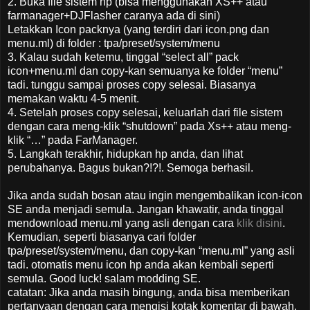
2. Buka file sistem hp (bisa menggunakan XS++ atau
farmanager+DJFlasher caranya ada di sini)
Letakkan Icon packnya (yang terdiri dari icon.png dan
menu.ml) di folder : tpa/preset/system/menu
3. Kalau sudah ketemu, tinggal “select all” pack
icon+menu.ml dan copy-kan semuanya ke folder “menu”
tadi. tunggu sampai proses copy selesai. Biasanya
memakan waktu 4-5 menit.
4. Setelah proses copy selesai, keluarlah dari file sistem
dengan cara meng-klik “shutdown” pada Xs++ atau meng-
klik “…” pada FarManager.
5. Langkah terakhir, hidupkan hp anda, dan lihat
perubahanya. Bagus bukan?!?!. Semoga berhasil.
Jika anda sudah bosan atau ingin mengembalikan icon-icon
SE anda menjadi semula. Jangan khawatir, anda tinggal
mendownload menu.ml yang asli dengan cara
klik disini
.
Kemudian, seperti biasanya cari folder
tpa/preset/system/menu, dan copy-kan “menu.ml” yang asli
tadi. otomatis menu icon hp anda akan kembali seperti
semula. Good luck! salam modding SE.
catatan: Jika anda masih bingung, anda bisa memberikan
pertanyaan dengan cara mengisi kotak komentar di bawah,