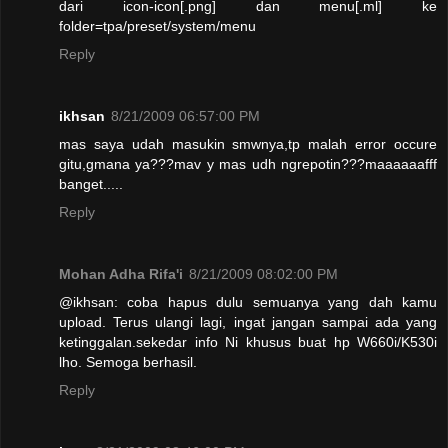
dari icon-icon[.png] dan menu[.ml] ke
folder=tpa/preset/system/menu
Reply
ikhsan
8/21/2009 06:57:00 PM
mas saya udah masukin smwnya,tp malah error occure
gitu,gmana ya???mav y mas udh ngrepotin???maaaaaafff
banget.....
Reply
Mohan Adha Rifa'i
8/21/2009 08:02:00 PM
@ikhsan: coba hapus dulu semuanya yang dah kamu
upload. Terus ulangi lagi, ingat jangan sampai ada yang
ketinggalan.sekedar info Ni khusus buat hp W660i/K530i
lho. Semoga berhasil.
Reply