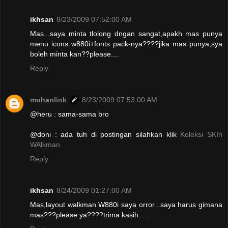
ikhsan
8/23/2009 07:52:00 AM
Mas...saya minta tlolong dngan sangat,apakh mas punya
menu icons w880i+fonts pack-nya????jika mas punya,sya
boleh minta kan??please....
Reply
mohanlink
8/23/2009 07:53:00 AM
@heru : sama-sama bro
@doni : ada tuh di postingan silahkan klik
Koleksi SKIn
WAlkman
Reply
ikhsan
8/24/2009 01:27:00 AM
Mas,layout walkman W880i saya orror...saya harus gimana
mas???please ya????trima kasih.....