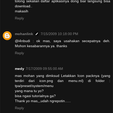
tolong sekalian daftar aplikasinya dong biar langsung bisa
download..
makasih
Reply
mohanlink
7/15/2009 10:18:00 PM
@i4nbudi : ok mas, saya usahakan secepatnya deh.
Mohon kesabarannya ya. thanks
Reply
medy
7/17/2009 09:55:00 AM
mas mohan yang dimksud Letakkan Icon packnya (yang
terdiri dari icon.png dan menu.ml) di folder :
tpa/preset/system/menu
yang mana tu yo?
bisa ngasi tutorialnya ga?
Thank yo mas,,,udah ngrepotin......
Reply