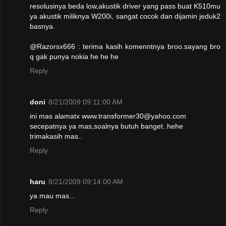
resolusinya beda low,akustik driver yang pass buat K510mu
ya akustik miliknya W200i, sangat cocok dan dijamin jeduk2
basnya.
@Razorsx666 : terima kasih komenntnya broo.sayang bro
q gak punya nokia he he he
Reply
doni
8/21/2009 09:11:00 AM
ini mas alamatx www.transformer30@yahoo.com
secepatnya ya mas,soalnya butuh banget..hehe
trimakasih mas..
Reply
haru
8/21/2009 09:14:00 AM
ya mau mas...
Reply