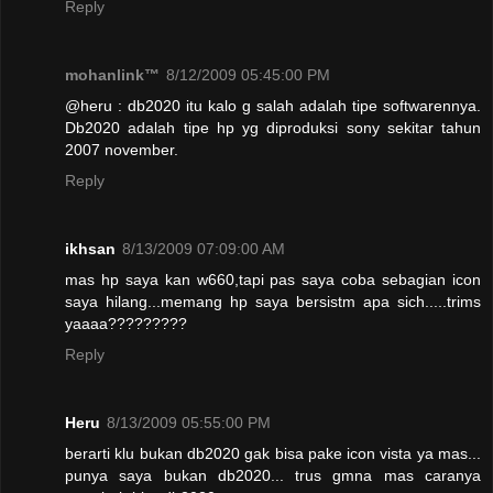
Reply
mohanlink™
8/12/2009 05:45:00 PM
@heru : db2020 itu kalo g salah adalah tipe softwarennya.
Db2020 adalah tipe hp yg diproduksi sony sekitar tahun
2007 november.
Reply
ikhsan
8/13/2009 07:09:00 AM
mas hp saya kan w660,tapi pas saya coba sebagian icon
saya hilang...memang hp saya bersistm apa sich.....trims
yaaaa?????????
Reply
Heru
8/13/2009 05:55:00 PM
berarti klu bukan db2020 gak bisa pake icon vista ya mas...
punya saya bukan db2020... trus gmna mas caranya