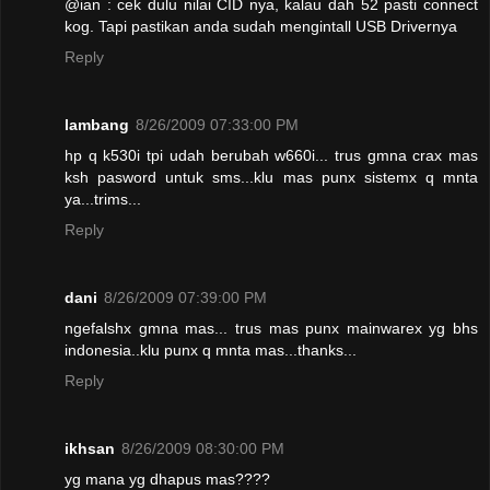
@ian : cek dulu nilai CID nya, kalau dah 52 pasti connect
kog. Tapi pastikan anda sudah mengintall USB Drivernya
Reply
lambang
8/26/2009 07:33:00 PM
hp q k530i tpi udah berubah w660i... trus gmna crax mas
ksh pasword untuk sms...klu mas punx sistemx q mnta
ya...trims...
Reply
dani
8/26/2009 07:39:00 PM
ngefalshx gmna mas... trus mas punx mainwarex yg bhs
indonesia..klu punx q mnta mas...thanks...
Reply
ikhsan
8/26/2009 08:30:00 PM
yg mana yg dhapus mas????