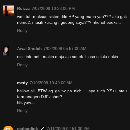
Roizzz
7/07/2009 10:33:00 PM
weh tuh maksud sistem file HP yang mana yah??? aku gak
nemu2, masih kurang ngudeng saya??? hheheheeeks...
Reply
Awal Sholeh
7/08/2009 05:57:00 AM
nice info neh. makin maju aja sonek. biasa selalu nokia
Reply
medy
7/10/2009 10:49:00 AM
hallow all, BTW aq ga tw pa nich......apa tuch XS++ atau
farmanager+DJFlasher?
Bls yaw....
Reply
mohanlink
7/11/2009 02:51:00 PM