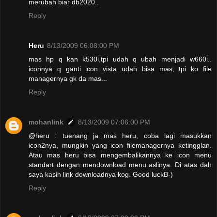
merubah biar db2020..
Reply
Heru
8/13/2009 06:08:00 PM
mas hp q kan k530i,tpi udah q ubah menjadi w660i..
iconnya q ganti icon vista udah bisa mas, tpi ko file
managernya gk da mas...
Reply
mohanlink
8/13/2009 07:06:00 PM
@heru : tuenang ja mas heru, coba lagi masukkan
icon2nya, mungkin yang icon filemanagernya ketingglan.
Atau mas heru bisa mengembalikannya ke icon menu
standart dengan mendownload menu aslinya. Di atas dah
saya kasih link downloadnya kog. Good luckB-)
Reply