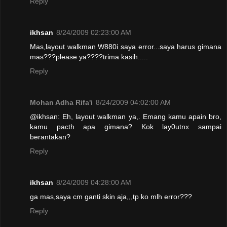
Reply
ikhsan
8/24/2009 02:23:00 AM
Mas,layout walkman W880i saya error...saya harus gimana
mas???please ya????trima kasih.....
Reply
Mohan Adha Rifa'i
8/24/2009 04:02:00 AM
@ikhsan: Eh, layout walkman ya,. Emang kamu apain bro,
kamu pacth apa gimana? Kok lay0utnx sampai
berantakan?
Reply
ikhsan
8/24/2009 04:28:00 AM
ga mas,saya cm ganti skin aja,,,tp ko mlh error???
Reply