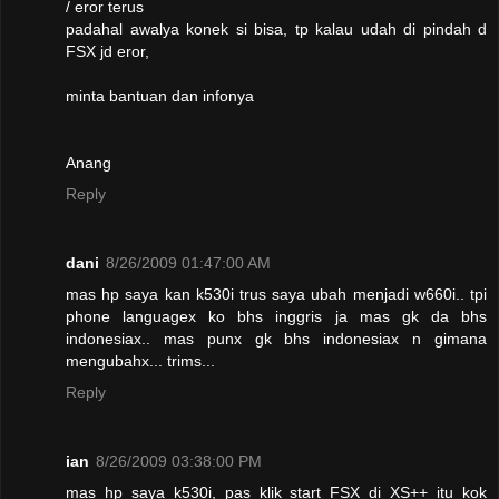
/ eror terus
padahal awalya konek si bisa, tp kalau udah di pindah d
FSX jd eror,
minta bantuan dan infonya
Anang
Reply
dani
8/26/2009 01:47:00 AM
mas hp saya kan k530i trus saya ubah menjadi w660i.. tpi
phone languagex ko bhs inggris ja mas gk da bhs
indonesiax.. mas punx gk bhs indonesiax n gimana
mengubahx... trims...
Reply
ian
8/26/2009 03:38:00 PM
mas hp saya k530i, pas klik start FSX di XS++ itu kok