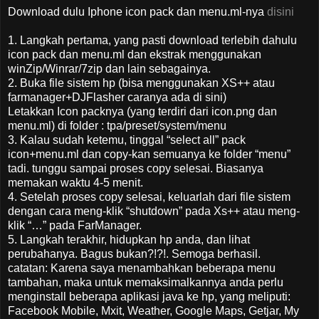
Download dulu Iphone icon pack dan menu.ml-nya
disini
1. Langkah pertama, yang pasti download terlebih dahulu
icon pack dan menu.ml dan ekstrak menggunakan
winZip/Winrar/7zip dan lain sebagainya.
2. Buka file sistem hp (bisa menggunakan XS++ atau
farmanager+DJFlasher caranya ada di sini)
Letakkan Icon packnya (yang terdiri dari icon.png dan
menu.ml) di folder : tpa/preset/system/menu
3. Kalau sudah ketemu, tinggal “select all” pack
icon+menu.ml dan copy-kan semuanya ke folder “menu”
tadi. tunggu sampai proses copy selesai. Biasanya
memakan waktu 4-5 menit.
4. Setelah proses copy selesai, keluarlah dari file sistem
dengan cara meng-klik “shutdown” pada Xs++ atau meng-
klik “…” pada FarManager.
5. Langkah terakhir, hidupkan hp anda, dan lihat
perubahanya. Bagus bukan?!?!. Semoga berhasil.
catatan: Karena saya menambahkan beberapa menu
tambahan, maka untuk memaksimalkannya anda perlu
menginstall beberapa aplikasi java ke hp, yang meliputi:
Facebook Mobile, Mxit, Weather, Google Maps, Getjar, My