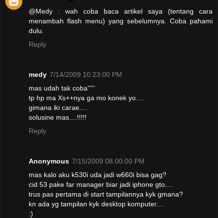
@Medy : wah coba baca artikel saya (tentang cara
menambah flash menu) yang sebelumnya. Coba pahami
dulu.
Reply
medy
7/14/2009 10:23:00 PM
mas udah tak coba'''''
tp hp ma Xs++nya ga mo konek yo....
gimana iki carae....
solusine mas....!!!!!
Reply
Anonymous
7/15/2009 08:00:00 PM
mas kalo aku k530i uda jadi w660i bisa gag?
cid 53 pake far manager biar jadi iphone gto....
trus pas pertama di start tampilannya kyk gmana?
kn ada yg tampilan kyk desktop komputer....
:)