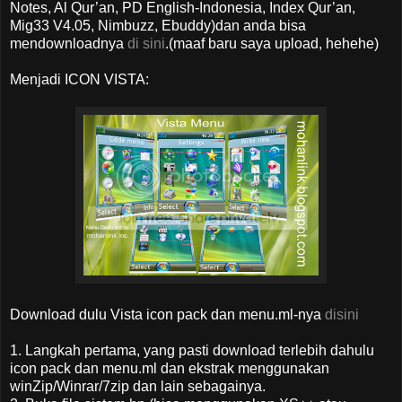
Notes, Al Qur’an, PD English-Indonesia, Index Qur’an,
Mig33 V4.05, Nimbuzz, Ebuddy)dan anda bisa
mendownloadnya
di sini
.(maaf baru saya upload, hehehe)
Menjadi ICON VISTA:
Download dulu Vista icon pack dan menu.ml-nya
disini
1. Langkah pertama, yang pasti download terlebih dahulu
icon pack dan menu.ml dan ekstrak menggunakan
winZip/Winrar/7zip dan lain sebagainya.