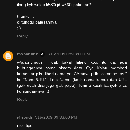
ilang kyk waktu k530i jd w660i pake far?
thanks....
di tunggu balesannya
;;)
Reply
mohanlink
7/15/2009 08:48:00 PM
@anonymous : gak bakal hilang kog, itu ga; ada
hubungannya sama sistem data. Oya Kalau memberi
komentar plis diberi nama ya. CAranya pilih "commnet as:"
ke "Name/URL". Trus Name (ketik nama kamu) dan URL
(gak usah diisi juga gak papa). Terima kasih banyak atas
kunjungan-nya ;;)
Reply
i4nbudi
7/15/2009 09:33:00 PM
nice tips...