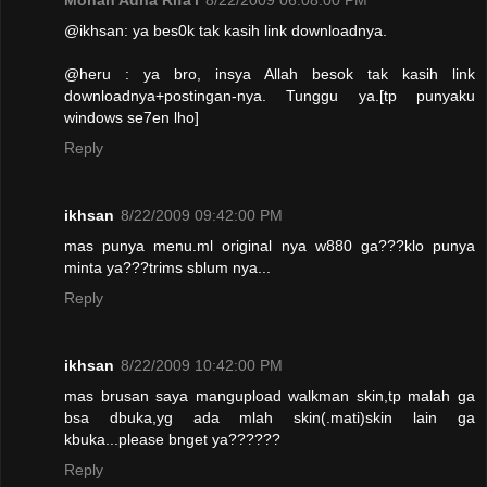
@ikhsan: ya bes0k tak kasih link downloadnya.
@heru : ya bro, insya Allah besok tak kasih link
downloadnya+postingan-nya. Tunggu ya.[tp punyaku
windows se7en lho]
Reply
ikhsan
8/22/2009 09:42:00 PM
mas punya menu.ml original nya w880 ga???klo punya
minta ya???trims sblum nya...
Reply
ikhsan
8/22/2009 10:42:00 PM
mas brusan saya mangupload walkman skin,tp malah ga
bsa dbuka,yg ada mlah skin(.mati)skin lain ga
kbuka...please bnget ya??????
Reply