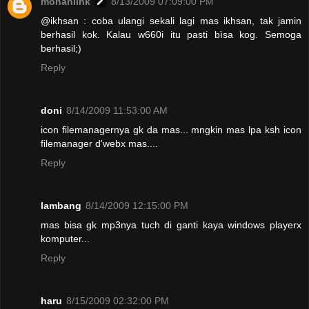
mohanlink
8/13/2009 07:09:00 PM
@ikhsan : coba ulangi sekali lagi mas ikhsan, tak jamin
berhasil kok. Kalau w660i itu pasti bìsa kog. Semoga
berhasil;)
Reply
doni
8/14/2009 11:53:00 AM
icon filemanagernya gk da mas... mngkin mas lpa ksh icon
filemanager d'webx mas....
Reply
lambang
8/14/2009 12:15:00 PM
mas bisa gk mp3nya tuch di ganti kaya windows playerx
komputer...
Reply
haru
8/15/2009 02:32:00 PM