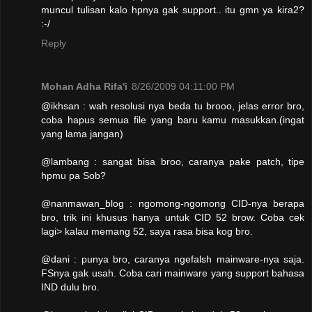
muncul tulisan kalo hpnya gak support.. itu gmn ya kira2?
:-/
Reply
Mohan Adha Rifa'i
8/26/2009 04:11:00 PM
@ikhsan : wah resolusi nya beda tu brooo, jelas error bro,
coba hapus semua file yang baru kamu masukkan.(ingat
yang lama jangan)
@lambang : sangat bisa broo, caranya pake patch, tipe
hpmu pa Sob?
@nanmawan_blog : ngomong-ngomong CID-nya berapa
bro, trik ini khusus hanya untuk CID 52 brow. Coba cek
lagi> kalau memang 52, saya rasa bisa kog bro.
@dani : punya bro, caranya ngefalsh mainware-nya saja.
FSnya gak usah. Coba cari mainware yang support bahasa
IND dulu bro.