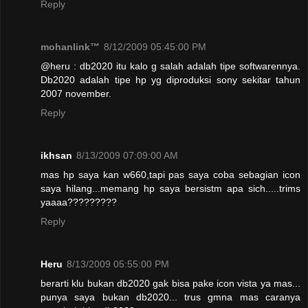
Reply
mohanlink™
8/12/2009 05:45:00 PM
@heru : db2020 itu kalo g salah adalah tipe softwarennya.
Db2020 adalah tipe hp yg diproduksi sony sekitar tahun
2007 november.
Reply
ikhsan
8/13/2009 07:09:00 AM
mas hp saya kan w660,tapi pas saya coba sebagian icon
saya hilang...memang hp saya bersistm apa sich.....trims
yaaaa?????????
Reply
Heru
8/13/2009 05:55:00 PM
berarti klu bukan db2020 gak bisa pake icon vista ya mas...
punya saya bukan db2020... trus gmna mas caranya