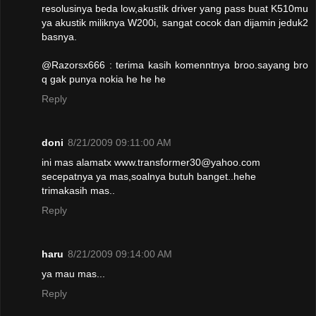
resolusinya beda low,akustik driver yang pass buat K510mu
ya akustik miliknya W200i, sangat cocok dan dijamin jeduk2
basnya.
@Razorsx666 : terima kasih komenntnya broo.sayang bro
q gak punya nokia he he he
Reply
doni
8/21/2009 09:11:00 AM
ini mas alamatx www.transformer30@yahoo.com
secepatnya ya mas,soalnya butuh banget..hehe
trimakasih mas..
Reply
haru
8/21/2009 09:14:00 AM
ya mau mas...
Reply