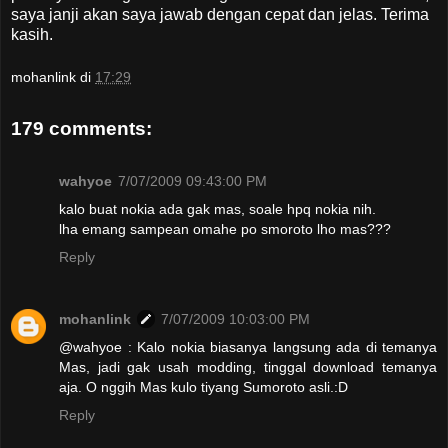
saya janji akan saya jawab dengan cepat dan jelas. Terima
kasih.
mohanlink
di
17:29
179 comments:
wahyoe
7/07/2009 09:43:00 PM
kalo buat nokia ada gak mas, soale hpq nokia nih.
lha emang sampean omahe po smoroto lho mas???
Reply
mohanlink
7/07/2009 10:03:00 PM
@wahyoe : Kalo nokia biasanya langsung ada di temanya
Mas, jadi gak usah modding, tinggal download temanya
aja. O nggih Mas kulo tiyang Sumoroto asli.:D
Reply