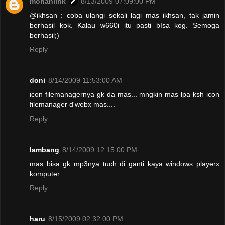
mohanlink
8/13/2009 07:09:00 PM
@ikhsan : coba ulangi sekali lagi mas ikhsan, tak jamin
berhasil kok. Kalau w660i itu pasti bìsa kog. Semoga
berhasil;)
Reply
doni
8/14/2009 11:53:00 AM
icon filemanagernya gk da mas... mngkin mas lpa ksh icon
filemanager d'webx mas....
Reply
lambang
8/14/2009 12:15:00 PM
mas bisa gk mp3nya tuch di ganti kaya windows playerx
komputer...
Reply
haru
8/15/2009 02:32:00 PM