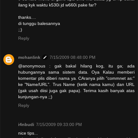
ilang kyk waktu k530i jd w660i pake far?
thanks....
di tunggu balesannya
;;)
Reply
mohanlink
7/15/2009 08:48:00 PM
@anonymous : gak bakal hilang kog, itu ga; ada
hubungannya sama sistem data. Oya Kalau memberi
komentar plis diberi nama ya. CAranya pilih "commnet as:"
ke "Name/URL". Trus Name (ketik nama kamu) dan URL
(gak usah diisi juga gak papa). Terima kasih banyak atas
kunjungan-nya ;;)
Reply
i4nbudi
7/15/2009 09:33:00 PM
nice tips...