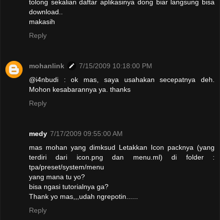
tolong sekalian daftar aplikasinya dong biar langsung bisa
download..
makasih
Reply
mohanlink
7/15/2009 10:18:00 PM
@i4nbudi : ok mas, saya usahakan secepatnya deh.
Mohon kesabarannya ya. thanks
Reply
medy
7/17/2009 09:55:00 AM
mas mohan yang dimksud Letakkan Icon packnya (yang
terdiri dari icon.png dan menu.ml) di folder :
tpa/preset/system/menu
yang mana tu yo?
bisa ngasi tutorialnya ga?
Thank yo mas,,,udah ngrepotin......
Reply