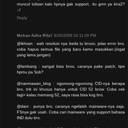
muncul tulisan kalo hpnya gak support.. itu gmn ya kira2?
:-/
Reply
Mohan Adha Rifa'i
8/26/2009 04:11:00 PM
@ikhsan : wah resolusi nya beda tu brooo, jelas error bro,
coba hapus semua file yang baru kamu masukkan.(ingat
yang lama jangan)
@lambang : sangat bisa broo, caranya pake patch, tipe
hpmu pa Sob?
@nanmawan_blog : ngomong-ngomong CID-nya berapa
bro, trik ini khusus hanya untuk CID 52 brow. Coba cek
lagi> kalau memang 52, saya rasa bisa kog bro.
@dani : punya bro, caranya ngefalsh mainware-nya saja.
FSnya gak usah. Coba cari mainware yang support bahasa
IND dulu bro.