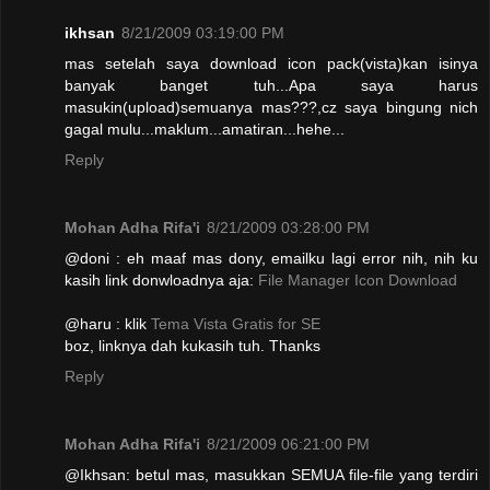
ikhsan
8/21/2009 03:19:00 PM
mas setelah saya download icon pack(vista)kan isinya
banyak banget tuh...Apa saya harus
masukin(upload)semuanya mas???,cz saya bingung nich
gagal mulu...maklum...amatiran...hehe...
Reply
Mohan Adha Rifa'i
8/21/2009 03:28:00 PM
@doni : eh maaf mas dony, emailku lagi error nih, nih ku
kasih link donwloadnya aja:
File Manager Icon Download
@haru : klik
Tema Vista Gratis for SE
boz, linknya dah kukasih tuh. Thanks
Reply
Mohan Adha Rifa'i
8/21/2009 06:21:00 PM
@Ikhsan: betul mas, masukkan SEMUA file-file yang terdiri