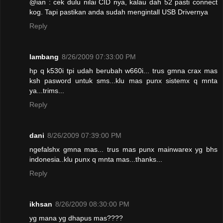
@ian : cek dulu nilai CID nya, kalau dah 52 pasti connect
kog. Tapi pastikan anda sudah mengintall USB Drivernya
Reply
lambang
8/26/2009 07:33:00 PM
hp q k530i tpi udah berubah w660i... trus gmna crax mas
ksh pasword untuk sms...klu mas punx sistemx q mnta
ya...trims...
Reply
dani
8/26/2009 07:39:00 PM
ngefalshx gmna mas... trus mas punx mainwarex yg bhs
indonesia..klu punx q mnta mas...thanks...
Reply
ikhsan
8/26/2009 08:30:00 PM
yg mana yg dhapus mas????