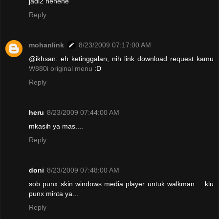
jadi2 hehehe
Reply
mohanlink
8/23/2009 07:17:00 AM
@ikhsan: eh ketinggalan, nih link download request kamu
W880i original menu
:D
Reply
heru
8/23/2009 07:44:00 AM
mkasih ya mas....
Reply
doni
8/23/2009 07:48:00 AM
sob punx skin windows media player untuk walkman.... klu
punx minta ya...
Reply