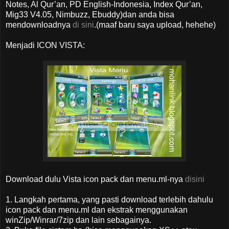
Notes, Al Qur’an, PD English-Indonesia, Index Qur’an,
Mig33 V4.05, Nimbuzz, Ebuddy)dan anda bisa
mendownloadnya
di sini
.(maaf baru saya upload, hehehe)
Menjadi ICON VISTA:
Download dulu Vista icon pack dan menu.ml-nya
disini
1. Langkah pertama, yang pasti download terlebih dahulu
icon pack dan menu.ml dan ekstrak menggunakan
winZip/Winrar/7zip dan lain sebagainya.