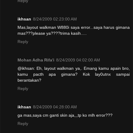
Reply
ikhsan
8/24/2009 02:23:00 AM
Mas,layout walkman W880i saya error...saya harus gimana
mas???please ya????trima kasih.....
Reply
Mohan Adha Rifa'i
8/24/2009 04:02:00 AM
@ikhsan: Eh, layout walkman ya,. Emang kamu apain bro,
kamu pacth apa gimana? Kok lay0utnx sampai
berantakan?
Reply
ikhsan
8/24/2009 04:28:00 AM
ga mas,saya cm ganti skin aja,,,tp ko mlh error???
Reply