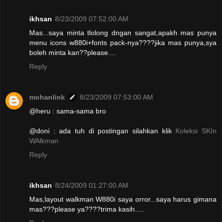
ikhsan
8/23/2009 07:52:00 AM
Mas...saya minta tlolong dngan sangat,apakh mas punya
menu icons w880i+fonts pack-nya????jika mas punya,sya
boleh minta kan??please....
Reply
mohanlink
8/23/2009 07:53:00 AM
@heru : sama-sama bro
@doni : ada tuh di postingan silahkan klik
Koleksi SKIn
WAlkman
Reply
ikhsan
8/24/2009 01:27:00 AM
Mas,layout walkman W880i saya orror...saya harus gimana
mas???please ya????trima kasih.....