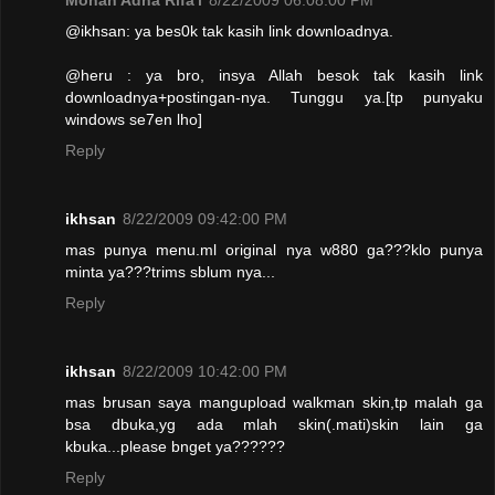
@ikhsan: ya bes0k tak kasih link downloadnya.
@heru : ya bro, insya Allah besok tak kasih link
downloadnya+postingan-nya. Tunggu ya.[tp punyaku
windows se7en lho]
Reply
ikhsan
8/22/2009 09:42:00 PM
mas punya menu.ml original nya w880 ga???klo punya
minta ya???trims sblum nya...
Reply
ikhsan
8/22/2009 10:42:00 PM
mas brusan saya mangupload walkman skin,tp malah ga
bsa dbuka,yg ada mlah skin(.mati)skin lain ga
kbuka...please bnget ya??????
Reply