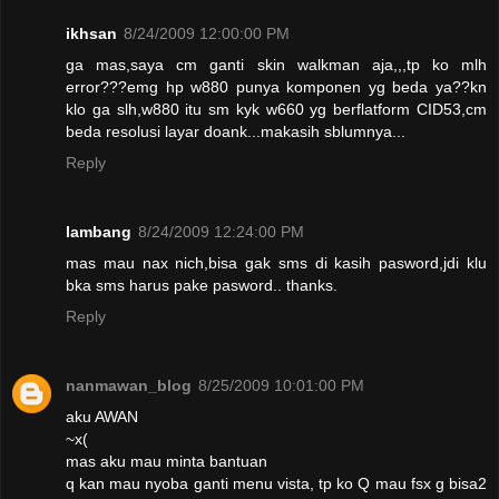
ikhsan
8/24/2009 12:00:00 PM
ga mas,saya cm ganti skin walkman aja,,,tp ko mlh
error???emg hp w880 punya komponen yg beda ya??kn
klo ga slh,w880 itu sm kyk w660 yg berflatform CID53,cm
beda resolusi layar doank...makasih sblumnya...
Reply
lambang
8/24/2009 12:24:00 PM
mas mau nax nich,bisa gak sms di kasih pasword,jdi klu
bka sms harus pake pasword.. thanks.
Reply
nanmawan_blog
8/25/2009 10:01:00 PM
aku AWAN
~x(
mas aku mau minta bantuan
q kan mau nyoba ganti menu vista, tp ko Q mau fsx g bisa2