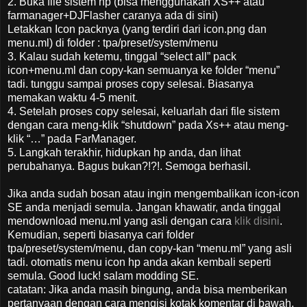
2. Buka file sistem hp (bisa menggunakan XS++ atau
farmanager+DJFlasher caranya ada di sini)
Letakkan Icon packnya (yang terdiri dari icon.png dan
menu.ml) di folder : tpa/preset/system/menu
3. Kalau sudah ketemu, tinggal “select all” pack
icon+menu.ml dan copy-kan semuanya ke folder “menu”
tadi. tunggu sampai proses copy selesai. Biasanya
memakan waktu 4-5 menit.
4. Setelah proses copy selesai, keluarlah dari file sistem
dengan cara meng-klik “shutdown” pada Xs++ atau meng-
klik “…” pada FarManager.
5. Langkah terakhir, hidupkan hp anda, dan lihat
perubahanya. Bagus bukan?!?!. Semoga berhasil.
Jika anda sudah bosan atau ingin mengembalikan icon-icon
SE anda menjadi semula. Jangan khawatir, anda tinggal
mendownload menu.ml yang asli dengan cara
klik disini
.
Kemudian, seperti biasanya cari folder
tpa/preset/system/menu, dan copy-kan “menu.ml” yang asli
tadi. otomatis menu icon hp anda akan kembali seperti
semula. Good luck! salam modding SE.
catatan: Jika anda masih bingung, anda bisa memberikan
pertanyaan dengan cara mengisi kotak komentar di bawah,