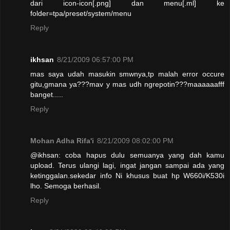
dari icon-icon[.png] dan menu[.ml] ke
folder=tpa/preset/system/menu
Reply
ikhsan
8/21/2009 06:57:00 PM
mas saya udah masukin smwnya,tp malah error occure
gitu,gmana ya???mav y mas udh ngrepotin???maaaaaafff
banget.....
Reply
Mohan Adha Rifa'i
8/21/2009 08:02:00 PM
@ikhsan: coba hapus dulu semuanya yang dah kamu
upload. Terus ulangi lagi, ingat jangan sampai ada yang
ketinggalan.sekedar info Ni khusus buat hp W660i/K530i
lho. Semoga berhasil.
Reply