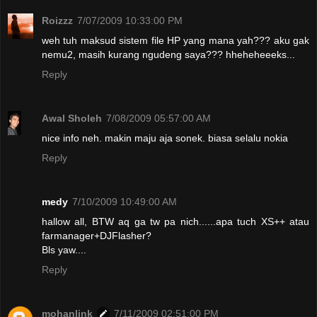
Roizzz
7/07/2009 10:33:00 PM
weh tuh maksud sistem file HP yang mana yah??? aku gak
nemu2, masih kurang ngudeng saya??? hheheheeeks...
Reply
Awal Sholeh
7/08/2009 05:57:00 AM
nice info neh. makin maju aja sonek. biasa selalu nokia
Reply
medy
7/10/2009 10:49:00 AM
hallow all, BTW aq ga tw pa nich......apa tuch XS++ atau
farmanager+DJFlasher?
Bls yaw....
Reply
mohanlink
7/11/2009 02:51:00 PM