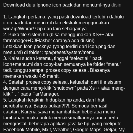
Download dulu Iphone icon pack dan menu.ml-nya
disini
1. Langkah pertama, yang pasti download terlebih dahulu
icon pack dan menu.ml dan ekstrak menggunakan
winZip/Winrar/7zip dan lain sebagainya.
2. Buka file sistem hp (bisa menggunakan XS++ atau
farmanager+DJFlasher caranya ada di sini)
Letakkan Icon packnya (yang terdiri dari icon.png dan
menu.ml) di folder : tpa/preset/system/menu
3. Kalau sudah ketemu, tinggal “select all” pack
icon+menu.ml dan copy-kan semuanya ke folder “menu”
tadi. tunggu sampai proses copy selesai. Biasanya
memakan waktu 4-5 menit.
4. Setelah proses copy selesai, keluarlah dari file sistem
dengan cara meng-klik “shutdown” pada Xs++ atau meng-
klik “…” pada FarManager.
5. Langkah terakhir, hidupkan hp anda, dan lihat
perubahanya. Bagus bukan?!?!. Semoga berhasil.
catatan: Karena saya menambahkan beberapa menu
tambahan, maka untuk memaksimalkannya anda perlu
menginstall beberapa aplikasi java ke hp, yang meliputi:
Facebook Mobile, Mxit, Weather, Google Maps, Getjar, My