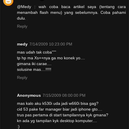
@Medy : wah coba baca artikel saya (tentang cara
menambah flash menu) yang sebelumnya. Coba pahami
dulu.
Reply
medy
7/14/2009 10:23:00 PM
mas udah tak coba'''''
tp hp ma Xs++nya ga mo konek yo....
gimana iki carae....
solusine mas....!!!!!
Reply
Anonymous
7/15/2009 08:00:00 PM
mas kalo aku k530i uda jadi w660i bisa gag?
cid 53 pake far manager biar jadi iphone gto....
trus pas pertama di start tampilannya kyk gmana?
kn ada yg tampilan kyk desktop komputer....
:)