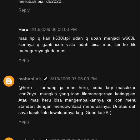
merubah biar db2020..
Reply
Heru
8/13/2009 06:08:00 PM
mas hp q kan k530i,tpi udah q ubah menjadi w660i..
iconnya q ganti icon vista udah bisa mas, tpi ko file
managernya gk da mas...
Reply
mohanlink
8/13/2009 07:06:00 PM
@heru : tuenang ja mas heru, coba lagi masukkan
icon2nya, mungkin yang icon filemanagernya ketingglan.
Atau mas heru bisa mengembalikannya ke icon menu
standart dengan mendownload menu aslinya. Di atas dah
saya kasih link downloadnya kog. Good luckB-)
Reply