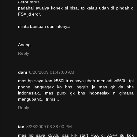
/ eror terus
padahal awalya konek si bisa, tp kalau udah di pindah d
FSX jd eror,
minta bantuan dan infonya
Anang
Reply
dani
8/26/2009 01:47:00 AM
mas hp saya kan k530i trus saya ubah menjadi w660i.. tpi
phone languagex ko bhs inggris ja mas gk da bhs
indonesiax.. mas punx gk bhs indonesiax n gimana
mengubahx... trims...
Reply
ian
8/26/2009 03:38:00 PM
mas hp saya k530i, pas klik start FSX di XS++ itu kok