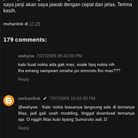
saya janji akan saya jawab dengan cepat dan jelas. Terima
kasih.
mohanlink
di
17:29
179 comments:
wahyoe
7/07/2009 09:43:00 PM
kalo buat nokia ada gak mas, soale hpq nokia nih.
lha emang sampean omahe po smoroto lho mas???
Reply
mohanlink
7/07/2009 10:03:00 PM
@wahyoe : Kalo nokia biasanya langsung ada di temanya
Mas, jadi gak usah modding, tinggal download temanya
aja. O nggih Mas kulo tiyang Sumoroto asli.:D
Reply