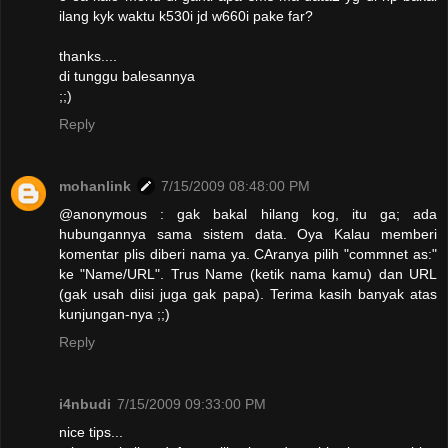
ilang kyk waktu k530i jd w660i pake far?
thanks....
di tunggu balesannya
;;)
Reply
mohanlink
7/15/2009 08:48:00 PM
@anonymous : gak bakal hilang kog, itu ga; ada
hubungannya sama sistem data. Oya Kalau memberi
komentar plis diberi nama ya. CAranya pilih "commnet as:"
ke "Name/URL". Trus Name (ketik nama kamu) dan URL
(gak usah diisi juga gak papa). Terima kasih banyak atas
kunjungan-nya ;;)
Reply
i4nbudi
7/15/2009 09:33:00 PM
nice tips...