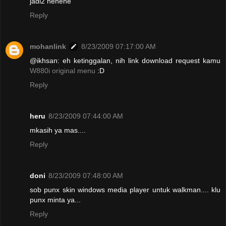
jadi2 hehehe
Reply
mohanlink
8/23/2009 07:17:00 AM
@ikhsan: eh ketinggalan, nih link download request kamu
W880i original menu
:D
Reply
heru
8/23/2009 07:44:00 AM
mkasih ya mas....
Reply
doni
8/23/2009 07:48:00 AM
sob punx skin windows media player untuk walkman.... klu
punx minta ya...
Reply