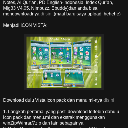
Notes, Al Qur’an, PD English-Indonesia, Index Qur’an,
Mig33 V4.05, Nimbuzz, Ebuddy)dan anda bisa
mendownloadnya
di sini
.(maaf baru saya upload, hehehe)
Menjadi ICON VISTA:
Download dulu Vista icon pack dan menu.ml-nya
disini
1. Langkah pertama, yang pasti download terlebih dahulu
icon pack dan menu.ml dan ekstrak menggunakan
winZip/Winrar/7zip dan lain sebagainya.