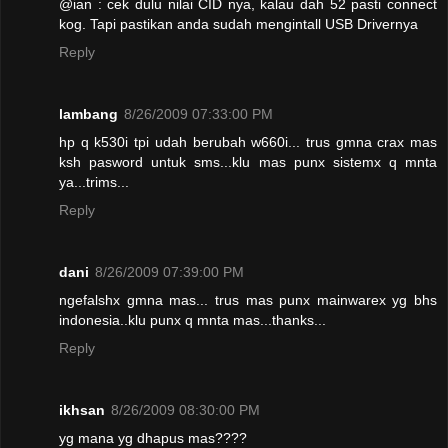
@ian : cek dulu nilai CID nya, kalau dah 52 pasti connect
kog. Tapi pastikan anda sudah mengintall USB Drivernya
Reply
lambang
8/26/2009 07:33:00 PM
hp q k530i tpi udah berubah w660i... trus gmna crax mas
ksh pasword untuk sms...klu mas punx sistemx q mnta
ya...trims...
Reply
dani
8/26/2009 07:39:00 PM
ngefalshx gmna mas... trus mas punx mainwarex yg bhs
indonesia..klu punx q mnta mas...thanks...
Reply
ikhsan
8/26/2009 08:30:00 PM
yg mana yg dhapus mas????