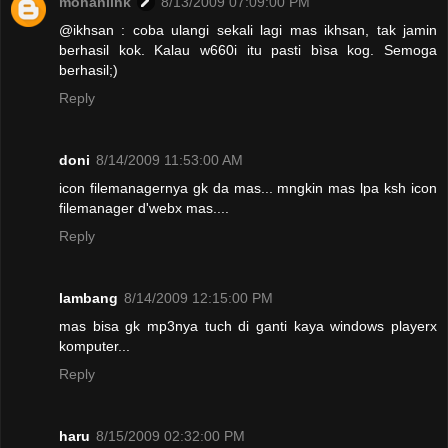
mohanlink
8/13/2009 07:09:00 PM
@ikhsan : coba ulangi sekali lagi mas ikhsan, tak jamin
berhasil kok. Kalau w660i itu pasti bìsa kog. Semoga
berhasil;)
Reply
doni
8/14/2009 11:53:00 AM
icon filemanagernya gk da mas... mngkin mas lpa ksh icon
filemanager d'webx mas....
Reply
lambang
8/14/2009 12:15:00 PM
mas bisa gk mp3nya tuch di ganti kaya windows playerx
komputer...
Reply
haru
8/15/2009 02:32:00 PM