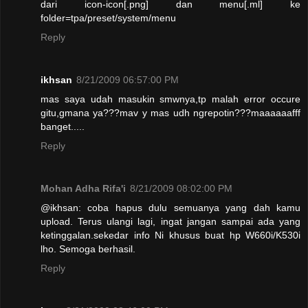
dari icon-icon[.png] dan menu[.ml] ke
folder=tpa/preset/system/menu
Reply
ikhsan
8/21/2009 06:57:00 PM
mas saya udah masukin smwnya,tp malah error occure
gitu,gmana ya???mav y mas udh ngrepotin???maaaaaafff
banget.....
Reply
Mohan Adha Rifa'i
8/21/2009 08:02:00 PM
@ikhsan: coba hapus dulu semuanya yang dah kamu
upload. Terus ulangi lagi, ingat jangan sampai ada yang
ketinggalan.sekedar info Ni khusus buat hp W660i/K530i
lho. Semoga berhasil.
Reply