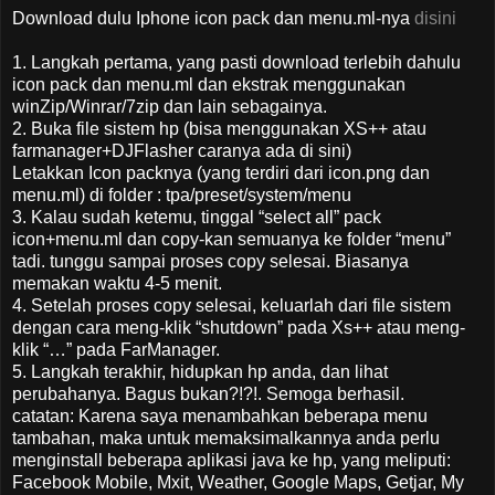
Download dulu Iphone icon pack dan menu.ml-nya
disini
1. Langkah pertama, yang pasti download terlebih dahulu
icon pack dan menu.ml dan ekstrak menggunakan
winZip/Winrar/7zip dan lain sebagainya.
2. Buka file sistem hp (bisa menggunakan XS++ atau
farmanager+DJFlasher caranya ada di sini)
Letakkan Icon packnya (yang terdiri dari icon.png dan
menu.ml) di folder : tpa/preset/system/menu
3. Kalau sudah ketemu, tinggal “select all” pack
icon+menu.ml dan copy-kan semuanya ke folder “menu”
tadi. tunggu sampai proses copy selesai. Biasanya
memakan waktu 4-5 menit.
4. Setelah proses copy selesai, keluarlah dari file sistem
dengan cara meng-klik “shutdown” pada Xs++ atau meng-
klik “…” pada FarManager.
5. Langkah terakhir, hidupkan hp anda, dan lihat
perubahanya. Bagus bukan?!?!. Semoga berhasil.
catatan: Karena saya menambahkan beberapa menu
tambahan, maka untuk memaksimalkannya anda perlu
menginstall beberapa aplikasi java ke hp, yang meliputi:
Facebook Mobile, Mxit, Weather, Google Maps, Getjar, My