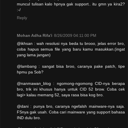
muncul tulisan kalo hpnya gak support.. itu gmn ya kira2?
:-/
Reply
Mohan Adha Rifa'i
8/26/2009 04:11:00 PM
@ikhsan : wah resolusi nya beda tu brooo, jelas error bro,
coba hapus semua file yang baru kamu masukkan.(ingat
yang lama jangan)
@lambang : sangat bisa broo, caranya pake patch, tipe
hpmu pa Sob?
@nanmawan_blog : ngomong-ngomong CID-nya berapa
bro, trik ini khusus hanya untuk CID 52 brow. Coba cek
lagi> kalau memang 52, saya rasa bisa kog bro.
@dani : punya bro, caranya ngefalsh mainware-nya saja.
FSnya gak usah. Coba cari mainware yang support bahasa
IND dulu bro.