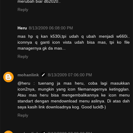
merubah biar db2020..
Reply
Heru
8/13/2009 06:08:00 PM
mas hp q kan k530i,tpi udah q ubah menjadi w660i..
iconnya q ganti icon vista udah bisa mas, tpi ko file
managernya gk da mas...
Reply
mohanlink
8/13/2009 07:06:00 PM
@heru : tuenang ja mas heru, coba lagi masukkan
icon2nya, mungkin yang icon filemanagernya ketingglan.
Atau mas heru bisa mengembalikannya ke icon menu
standart dengan mendownload menu aslinya. Di atas dah
saya kasih link downloadnya kog. Good luckB-)
Reply