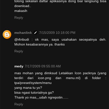
tolong sekalian daftar aplikasinya dong biar langsung bisa
download..
makasih
Reply
mohanlink
7/15/2009 10:18:00 PM
@i4nbudi : ok mas, saya usahakan secepatnya deh.
Mohon kesabarannya ya. thanks
Reply
medy
7/17/2009 09:55:00 AM
mas mohan yang dimksud Letakkan Icon packnya (yang
terdiri dari icon.png dan menu.ml) di folder :
tpa/preset/system/menu
yang mana tu yo?
bisa ngasi tutorialnya ga?
Thank yo mas,,,udah ngrepotin......
Reply