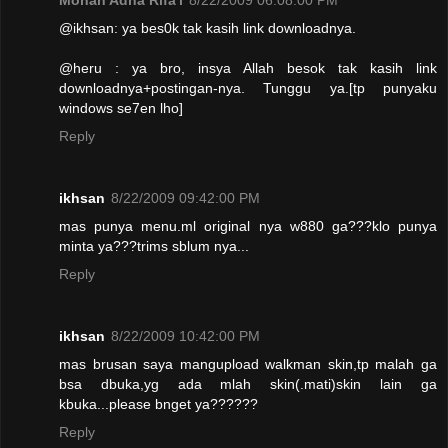
@ikhsan: ya bes0k tak kasih link downloadnya.
@heru : ya bro, insya Allah besok tak kasih link
downloadnya+postingan-nya. Tunggu ya.[tp punyaku
windows se7en lho]
Reply
ikhsan
8/22/2009 09:42:00 PM
mas punya menu.ml original nya w880 ga???klo punya
minta ya???trims sblum nya...
Reply
ikhsan
8/22/2009 10:42:00 PM
mas brusan saya mangupload walkman skin,tp malah ga
bsa dbuka,yg ada mlah skin(.mati)skin lain ga
kbuka...please bnget ya??????
Reply