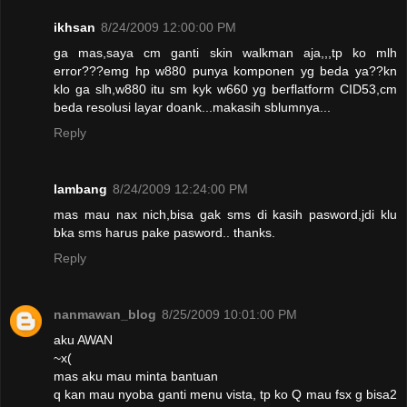
ikhsan
8/24/2009 12:00:00 PM
ga mas,saya cm ganti skin walkman aja,,,tp ko mlh
error???emg hp w880 punya komponen yg beda ya??kn
klo ga slh,w880 itu sm kyk w660 yg berflatform CID53,cm
beda resolusi layar doank...makasih sblumnya...
Reply
lambang
8/24/2009 12:24:00 PM
mas mau nax nich,bisa gak sms di kasih pasword,jdi klu
bka sms harus pake pasword.. thanks.
Reply
nanmawan_blog
8/25/2009 10:01:00 PM
aku AWAN
~x(
mas aku mau minta bantuan
q kan mau nyoba ganti menu vista, tp ko Q mau fsx g bisa2