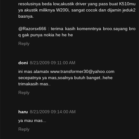
resolusinya beda low,akustik driver yang pass buat K510mu
ya akustik miliknya W200i, sangat cocok dan dijamin jeduk2
basnya.
@Razorsx666 : terima kasih komenntnya broo.sayang bro
q gak punya nokia he he he
Reply
doni
8/21/2009 09:11:00 AM
ini mas alamatx www.transformer30@yahoo.com
secepatnya ya mas,soalnya butuh banget..hehe
trimakasih mas..
Reply
haru
8/21/2009 09:14:00 AM
ya mau mas...
Reply