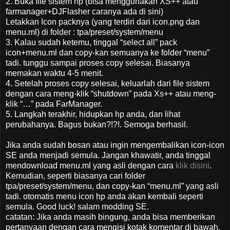
2. Buka file sistem hp (bisa menggunakan XS++ atau
farmanager+DJFlasher caranya ada di sini)
Letakkan Icon packnya (yang terdiri dari icon.png dan
menu.ml) di folder : tpa/preset/system/menu
3. Kalau sudah ketemu, tinggal “select all” pack
icon+menu.ml dan copy-kan semuanya ke folder “menu”
tadi. tunggu sampai proses copy selesai. Biasanya
memakan waktu 4-5 menit.
4. Setelah proses copy selesai, keluarlah dari file sistem
dengan cara meng-klik “shutdown” pada Xs++ atau meng-
klik “…” pada FarManager.
5. Langkah terakhir, hidupkan hp anda, dan lihat
perubahanya. Bagus bukan?!?!. Semoga berhasil.
Jika anda sudah bosan atau ingin mengembalikan icon-icon
SE anda menjadi semula. Jangan khawatir, anda tinggal
mendownload menu.ml yang asli dengan cara
klik disini
.
Kemudian, seperti biasanya cari folder
tpa/preset/system/menu, dan copy-kan “menu.ml” yang asli
tadi. otomatis menu icon hp anda akan kembali seperti
semula. Good luck! salam modding SE.
catatan: Jika anda masih bingung, anda bisa memberikan
pertanyaan dengan cara mengisi kotak komentar di bawah,