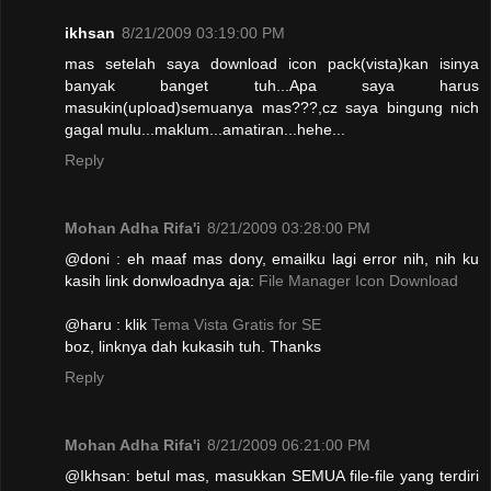
ikhsan
8/21/2009 03:19:00 PM
mas setelah saya download icon pack(vista)kan isinya
banyak banget tuh...Apa saya harus
masukin(upload)semuanya mas???,cz saya bingung nich
gagal mulu...maklum...amatiran...hehe...
Reply
Mohan Adha Rifa'i
8/21/2009 03:28:00 PM
@doni : eh maaf mas dony, emailku lagi error nih, nih ku
kasih link donwloadnya aja:
File Manager Icon Download
@haru : klik
Tema Vista Gratis for SE
boz, linknya dah kukasih tuh. Thanks
Reply
Mohan Adha Rifa'i
8/21/2009 06:21:00 PM
@Ikhsan: betul mas, masukkan SEMUA file-file yang terdiri