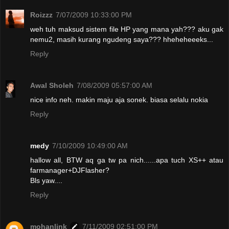
Roizzz
7/07/2009 10:33:00 PM
weh tuh maksud sistem file HP yang mana yah??? aku gak
nemu2, masih kurang ngudeng saya??? hheheheeeks...
Reply
Awal Sholeh
7/08/2009 05:57:00 AM
nice info neh. makin maju aja sonek. biasa selalu nokia
Reply
medy
7/10/2009 10:49:00 AM
hallow all, BTW aq ga tw pa nich......apa tuch XS++ atau
farmanager+DJFlasher?
Bls yaw....
Reply
mohanlink
7/11/2009 02:51:00 PM