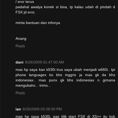
/ eror terus
padahal awalya konek si bisa, tp kalau udah di pindah d
FSX jd eror,
minta bantuan dan infonya
Anang
Reply
dani
8/26/2009 01:47:00 AM
mas hp saya kan k530i trus saya ubah menjadi w660i.. tpi
phone languagex ko bhs inggris ja mas gk da bhs
indonesiax.. mas punx gk bhs indonesiax n gimana
mengubahx... trims...
Reply
ian
8/26/2009 03:38:00 PM
mas hp saya k530i, pas klik start FSX di XS++ itu kok