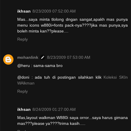
ikhsan
8/23/2009 07:52:00 AM
Mas...saya minta tlolong dngan sangat,apakh mas punya
menu icons w880i+fonts pack-nya????jika mas punya,sya
boleh minta kan??please....
Reply
mohanlink
8/23/2009 07:53:00 AM
@heru : sama-sama bro
@doni : ada tuh di postingan silahkan klik
Koleksi SKIn
WAlkman
Reply
ikhsan
8/24/2009 01:27:00 AM
Mas,layout walkman W880i saya orror...saya harus gimana
mas???please ya????trima kasih.....