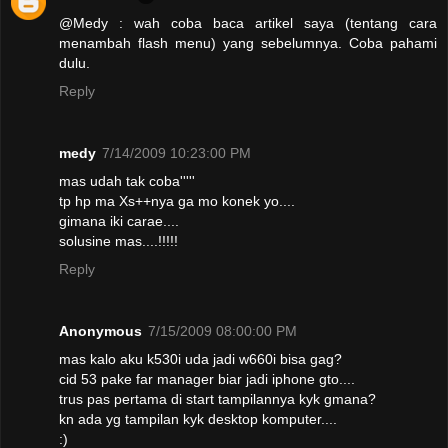
@Medy : wah coba baca artikel saya (tentang cara
menambah flash menu) yang sebelumnya. Coba pahami
dulu.
Reply
medy
7/14/2009 10:23:00 PM
mas udah tak coba'''''
tp hp ma Xs++nya ga mo konek yo....
gimana iki carae....
solusine mas....!!!!!
Reply
Anonymous
7/15/2009 08:00:00 PM
mas kalo aku k530i uda jadi w660i bisa gag?
cid 53 pake far manager biar jadi iphone gto....
trus pas pertama di start tampilannya kyk gmana?
kn ada yg tampilan kyk desktop komputer....
:)