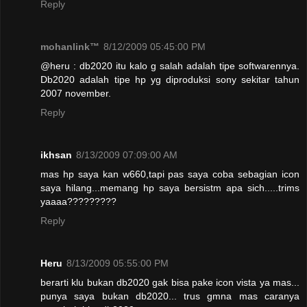
Reply
mohanlink™
8/12/2009 05:45:00 PM
@heru : db2020 itu kalo g salah adalah tipe softwarennya.
Db2020 adalah tipe hp yg diproduksi sony sekitar tahun
2007 november.
Reply
ikhsan
8/13/2009 07:09:00 AM
mas hp saya kan w660,tapi pas saya coba sebagian icon
saya hilang...memang hp saya bersistm apa sich.....trims
yaaaa?????????
Reply
Heru
8/13/2009 05:55:00 PM
berarti klu bukan db2020 gak bisa pake icon vista ya mas...
punya saya bukan db2020... trus gmna mas caranya