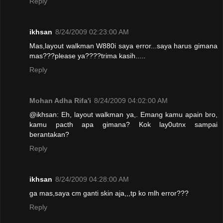
Reply
ikhsan
8/24/2009 02:23:00 AM
Mas,layout walkman W880i saya error...saya harus gimana
mas???please ya????trima kasih.....
Reply
Mohan Adha Rifa'i
8/24/2009 04:02:00 AM
@ikhsan: Eh, layout walkman ya,. Emang kamu apain bro,
kamu pacth apa gimana? Kok lay0utnx sampai
berantakan?
Reply
ikhsan
8/24/2009 04:28:00 AM
ga mas,saya cm ganti skin aja,,,tp ko mlh error???
Reply