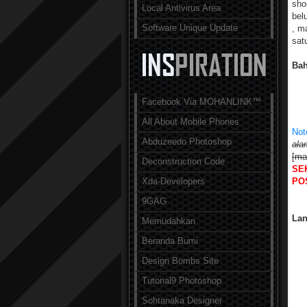
sho
Local Antivirus Area
bel
Software Unique Update
, m
sat
Bah
Facebook Via MOHANLINK™
All About Mobile Phones
Not
Abduzeedo Photoshop
ala
[ma
Deconstruction Code
SE
Xda-Developers
POS
9GAG
Lan
Memudahkan
Beranda Bumi
Design Bombs Site
Tutorial9 Photoshop
Sohtanaka Designer