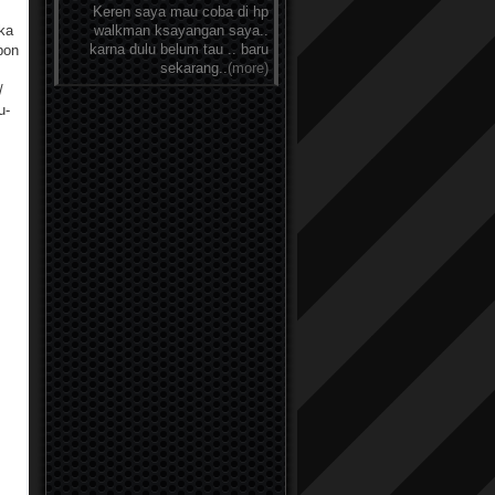
Keren saya mau coba di hp
ika
walkman ksayangan saya..
karna dulu belum tau .. baru
pon
sekarang..
(more)
/
u-