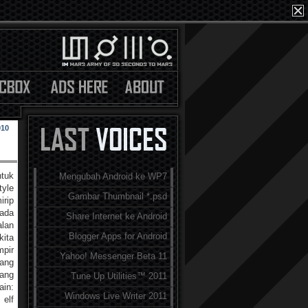
010
tuk
Mengubah Android ke WP7
tyle
Gambar Thumbnail *.psd
irip
ada
Share Internet ke Android
alan
Blogger Apps for Android
kita
mpir
Yahoo! Messenger Beta 11
yang
yang
Tune Up Utilities™ 2011
ain:
Windows Live Writer 2011
 elf