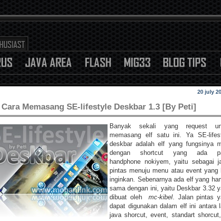
20 july 2
Cara Memasang SE-lifestyle Deskbar 1.3 [By Peti]
Banyak sekali yang request un
memasang elf satu ini. Ya SE-lifes
deskbar adalah elf yang fungsinya m
dengan shortcut yang ada p
handphone nokiyem, yaitu sebagai j
pintas menuju menu atau event yang 
inginkan. Sebenarnya ada elf yang ha
sama dengan ini, yaitu Deskbar 3.32 
dibuat oleh
mc-kibel
. Jalan pintas 
dapat digunakan dalam elf ini antara l
java shorcut, event, standart shorcut,