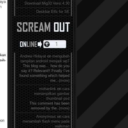
saya
Download Mig33 Versi 4.30
n
Deskbar Elfs for SE
ikan
Andrew Hidayat
on
mengubah
sih.
tampilan android menjadi wp7
This blog was… how do you
say it? Relevant!! Finally I’ve
found something which helped
me...
(more)
mohanlink
on
cara
menampilkan gambar
thumbnail psd
This comment has been
removed by the..
(more)
Anonymous
on
cara
pon
menambah flash menu pada
walkman