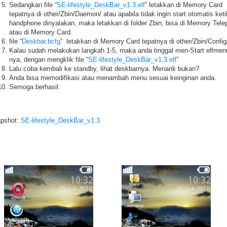
Sedangkan file “
SE-lifestyle_DeskBar_v1.3.elf
” letakkan di Memory Card
tepatnya di other/Zbin/Daemon/ atau apabila tidak ingin start otomatis ket
handphone dinyalakan, maka letakkan di folder Zbin, bisa di Memory Tele
atau di Memory Card.
file “
Deskbar.bcfg
” letakkan di Memory Card tepatnya di other/Zbin/Config
Kalau sudah melakukan langkah 1-5, maka anda tinggal men-Start elfmen
nya, dengan mengklik file “
SE-lifestyle_DeskBar_v1.3.elf
”
Lalu coba kembali ke standby, lihat deskbarnya. Menarik bukan?
Anda bisa memodifikasi atau menambah menu sesuai keinginan anda.
Semoga berhasil.
pshot:
SE-lifestyle_DeskBar_v1.3