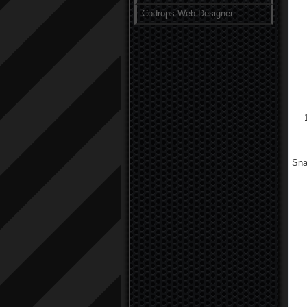
Codrops Web Designer
Sna