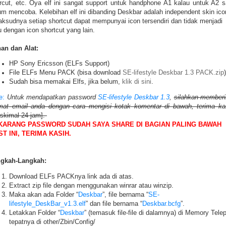
rcut, etc. Oya elf ini sangat support untuk handphone A1 kalau untuk A2 
um mencoba. Kelebihan elf ini dibanding Deskbar adalah independent skin ico
aksudnya setiap shortcut dapat mempunyai icon tersendiri dan tidak menjadi
u dengan icon shortcut yang lain.
an dan Alat:
HP Sony Ericsson (ELFs Support)
File ELFs Menu PACK (bisa download
SE-lifestyle Deskbar 1.3 PACK.zip
)
Sudah bisa memakai Elfs, jika belum,
klik di sini
.
e:
Untuk mendapatkan password
SE-lifestyle Deskbar 1.3
,
silahkan member
mat email anda dengan cara mengisi kotak komentar di bawah, terima ka
skimal 24 jam].
KARANG PASSWORD SUDAH SAYA SHARE DI BAGIAN PALING BAWAH
T INI, TERIMA KASIH.
gkah-Langkah:
Download ELFs PACKnya link ada di atas.
Extract zip file dengan menggunakan winrar atau winzip.
Maka akan ada Folder “
Deskbar
”, file bernama “
SE-
lifestyle_DeskBar_v1.3.elf
” dan file bernama “
Deskbar.bcfg
”.
Letakkan Folder “
Deskbar
” (temasuk file-file di dalamnya) di Memory Tele
tepatnya di other/Zbin/Config/