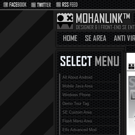
All About Android
Mobile Java Area
Windows Phone
Demo Tour Tag
SE Custom Area
Flash Menu Area
Elfs Advanced Mod