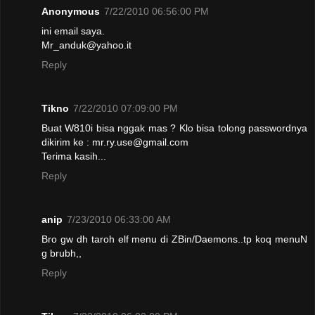
Anonymous
7/22/2010 06:56:00 PM
ini email saya.
Mr_anduk@yahoo.it
Reply
Tikno
7/22/2010 07:09:00 PM
Buat W810i bisa nggak mas ? Klo bisa tolong passwordnya
dikirim ke : mr.ry.use@gmail.com
Terima kasih...
Reply
anip
7/23/2010 06:33:00 AM
Bro gw dh taroh elf menu di ZBin/Daemons..tp koq menuN
g brubh,,
Reply