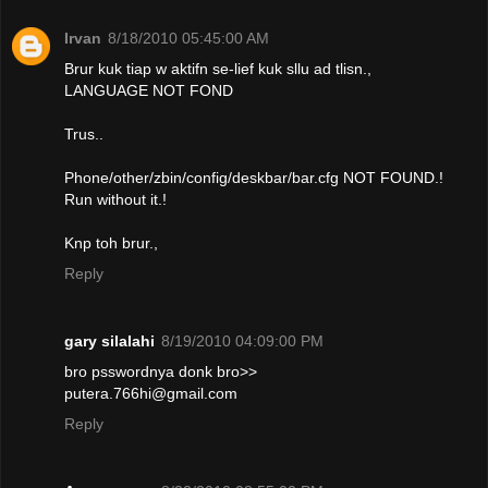
Irvan
8/18/2010 05:45:00 AM
Brur kuk tiap w aktifn se-lief kuk sllu ad tlisn.,
LANGUAGE NOT FOND
Trus..
Phone/other/zbin/config/deskbar/bar.cfg NOT FOUND.!
Run without it.!
Knp toh brur.,
Reply
gary silalahi
8/19/2010 04:09:00 PM
bro psswordnya donk bro>>
putera.766hi@gmail.com
Reply