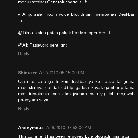
menu>setting>General>shortcut. :f:
@Anip: salah room voice bro, di sini membahas Deskbar
:n:
@Tikno: kalau patch pakek Far Manager bro. :f:
@All: Password sent! :m:
Reply
Shinuzer
7/27/2010 05:15:00 PM
O'a mas cara ganti ikon deskbarnya ke horizontal gmna
mas..skinnya dah tak edit tpi ga bsa..kayak gambar prtama
mas..trimakasih mas atas jwaban mas yg tlah mnjawab
prtanyaan saya..
Reply
Anonymous
7/28/2010 07:53:00 AM
This comment has been removed by a blog administrator.