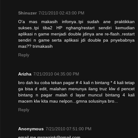
Shinuzer
7/21/2010 02:43:00 PM
O'a mas makasih infonya..tpi sudah ane praktikkan
sukses..tpi tiba2 HP nghang/restart sendiri kemudian
aplikasi n game menjadi double jdinya ane re-flash..restart
sendiri n game serta aplikasi jdi double pa pnyebabnya
mas?? trimakasih
Reply
Arizha
7/21/2010 04:35:00 PM
bro dah ku coba tekan pagar # 4 kali n bintang * 4 kali tetap
ga bisa d edit, malahan menunya ilang truz klw d pencet
bintang n pagar malah d layar muncul bintang 4 kali
macem klw kita mau nelpon...gmna solusinya bro...
Reply
Anonymous
7/21/2010 07:51:00 PM
email me mrgarrink@gmail.com