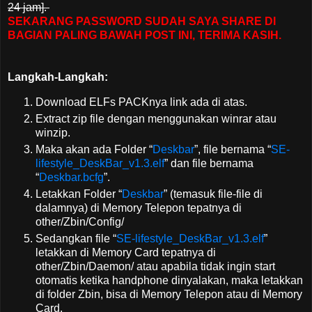
24 jam].
SEKARANG PASSWORD SUDAH SAYA SHARE DI
BAGIAN PALING BAWAH POST INI, TERIMA KASIH.
Langkah-Langkah:
Download ELFs PACKnya link ada di atas.
Extract zip file dengan menggunakan winrar atau
winzip.
Maka akan ada Folder “
Deskbar
”, file bernama “
SE-
lifestyle_DeskBar_v1.3.elf
” dan file bernama
“
Deskbar.bcfg
”.
Letakkan Folder “
Deskbar
” (temasuk file-file di
dalamnya) di Memory Telepon tepatnya di
other/Zbin/Config/
Sedangkan file “
SE-lifestyle_DeskBar_v1.3.elf
”
letakkan di Memory Card tepatnya di
other/Zbin/Daemon/ atau apabila tidak ingin start
otomatis ketika handphone dinyalakan, maka letakkan
di folder Zbin, bisa di Memory Telepon atau di Memory
Card.