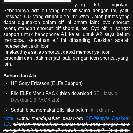
yang kita inginkan.
Sebenarnya ada elf yang hampir sama dengan ini, yaitu
Deskbar 3.32 yang dibuat oleh
mc-kibel
. Jalan pintas yang
dapat digunakan dalam elf ini antara lain: java shorcut,
event, standart shorcut, elf shorcut, etc. Oya elf ini sangat
support untuk handphone A1 kalau untuk A2 saya belum
mencoba. Kelebihan elf ini dibanding Deskbar adalah
independent skin icon
, maksudnya setiap shortcut dapat mempunyai icon
tersendiri dan tidak menjadi satu dengan icon shortcut yang
lain.
Bahan dan Alat:
HP Sony Ericsson (ELFs Support)
File ELFs Menu PACK (bisa download
SE-lifestyle
Deskbar 1.3 PACK.zip
)
Sudah bisa memakai Elfs, jika belum,
klik di sini
.
Note:
Untuk mendapatkan password
SE-lifestyle Deskbar
1.3
,
silahkan memberikan alamat email anda dengan cara
mengisi kotak komentar di bawah, terima kasih.
[maskimal