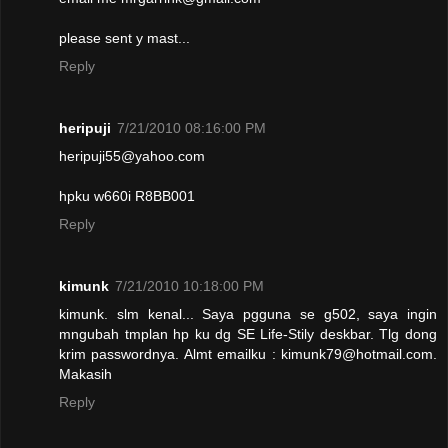
please sent y mast...
Reply
heripuji
7/21/2010 08:16:00 PM
heripuji55@yahoo.com
hpku w660i R8BB001
Reply
kimunk
7/21/2010 10:18:00 PM
kimunk. slm kenal... Saya pgguna se g502, saya ingin
mngubah tmplan hp ku dg SE Life-Stily deskbar. Tlg dong
krim passwordnya. Almt emailku : kimunk79@hotmail.com.
Makasih
Reply