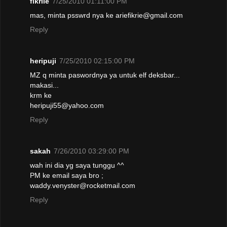
fikriie
7/25/2010 01:11:00 PM
mas, minta psswrd nya ke ariefikrie@gmail.com
Reply
heripuji
7/25/2010 02:15:00 PM
MZ q minta paswordnya ya untuk elf deksbar...
makasi...
krm ke
heripuji55@yahoo.com
Reply
sakah
7/26/2010 03:29:00 PM
wah ini dia yg saya tunggu ^^
PM ke email saya bro ;
waddy.venyster@rocketmail.com
Reply