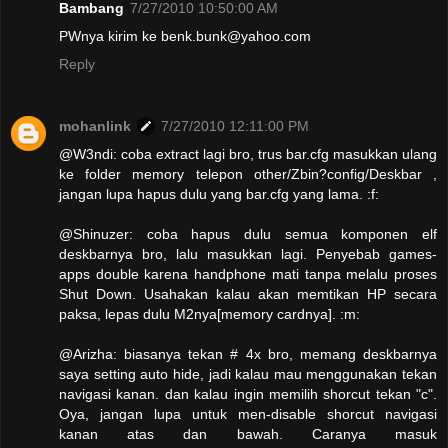
Bambang
7/27/2010 10:50:00 AM
PWnya kirim ke benk.bunk@yahoo.com
Reply
mohanlink
7/27/2010 12:11:00 PM
@W3ndi: coba extract lagi bro, trus bar.cfg masukkan ulang
ke folder memory telepon other/Zbin?config/Deskbar ,
jangan lupa hapus dulu yang bar.cfg yang lama. :f:
@Shinuzer: coba hapus dulu semua komponen elf
deskbarnya bro, lalu masukkan lagi. Penyebab games-
apps double karena handphone mati tanpa melalu proses
Shut Down. Usahakan kalau akan memtikan HP secara
paksa, lepas dulu M2nya[memory cardnya]. :m:
@Arizha: biasanya tekan # 4x bro, memang deskbarnya
saya setting auto hide, jadi kalau mau menggunakan tekan
navigasi kanan. dan kalau ingin memilih shorcut tekan "c".
Oya, jangan lupa untuk men-disable shorcut navigasi
kanan atas dan bawah. Caranya masuk