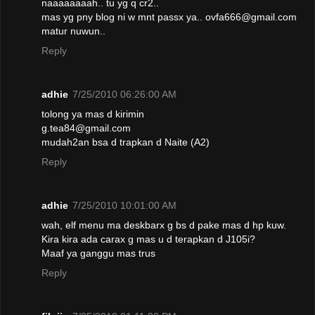
naaaaaaaah.. tu yg q cr2..
mas yg pny blog ni w mnt passx ya.. ovfa666@gmail.com
matur nuwun..
Reply
adhie
7/25/2010 06:26:00 AM
tolong ya mas d kirimin
g.tea84@gmail.com
mudah2an bsa d trapkan d Naite (A2)
Reply
adhie
7/25/2010 10:01:00 AM
wah, elf menu ma deskbarx g bs d pake mas d hp kuw.
Kira kira ada carax g mas u d terapkan d J105i?
Maaf ya ganggu mas trus
Reply