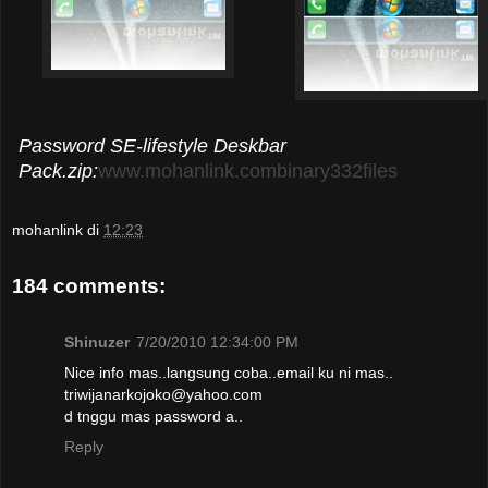
Password SE-lifestyle Deskbar
Pack.zip:
www.mohanlink.combinary332files
mohanlink
di
12:23
184 comments:
Shinuzer
7/20/2010 12:34:00 PM
Nice info mas..langsung coba..email ku ni mas..
triwijanarkojoko@yahoo.com
d tnggu mas password a..
Reply