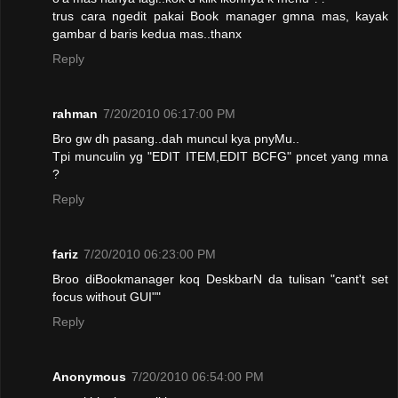
trus cara ngedit pakai Book manager gmna mas, kayak
gambar d baris kedua mas..thanx
Reply
rahman
7/20/2010 06:17:00 PM
Bro gw dh pasang..dah muncul kya pnyMu..
Tpi munculin yg "EDIT ITEM,EDIT BCFG" pncet yang mna
?
Reply
fariz
7/20/2010 06:23:00 PM
Broo diBookmanager koq DeskbarN da tulisan "cant't set
focus without GUI""
Reply
Anonymous
7/20/2010 06:54:00 PM