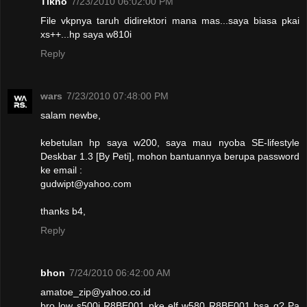
Tikno
7/23/2010 06:02:00 PM
File vkpnya taruh didirektori mana mas...saya biasa pkai
xs++...hp saya w810i
Reply
wars
7/23/2010 07:48:00 PM
salam newbe,
kebetulan hp saya w200, saya mau nyoba SE-lifestyle
Deskbar 1.3 [By Peti], mohon bantuannya berupa password
ke email :
gudwipt@yahoo.com
thanks b4,
Reply
bhon
7/24/2010 06:42:00 AM
amatoe_zip@yahoo.co.id
bro low s500i R8BE001 pke elf w580 R8BE001 bsa g? Pa