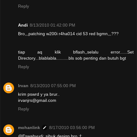
Reply
Andi
8/13/2010 01:42:00 PM
Bro,,,patching w200i r4ha014 cid 53 red bgmn,,,???
tiap aq klik bflash,,selalu error......Set
Directory...blablabla..........bls sob penting dan butuh bgt
Reply
Irvan
8/13/2010 07:55:00 PM
krim pswrd y ya brur..
irvanjrs@gmail.com
Reply
mohanlink
8/17/2010 03:56:00 PM
@Eswahyudi: sibuk design bro :f: