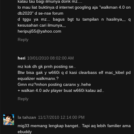
kalau tau bagi ilmunya donk mz....
lo mau liat buktinya d internet googling aja "walkman 4.0 on
db2020" d se-nse forum
d tggu ya mz... bagus bgt tu tampilan n hasilnya,,, q
kesusahan cari ilmunya,,,
heripuji55@yahoo.com
Reply
heri
10/01/2010 08:02:00 AM
mz kok dh gk prnh posting se..
Btw bisa gak y w660i q d kasi clearbass elf mac_kibel pd
equalizer walkmanx.?
Gmn mz?mhon posting caranx y..hehe
+ walkan 4.0 adv player buat w660i kalau ad..
Reply
la tahzan
11/17/2010 12:14:00 PM
mig33 memang lengkap banget.. Tapi aq lebih familier ama
ebuddy