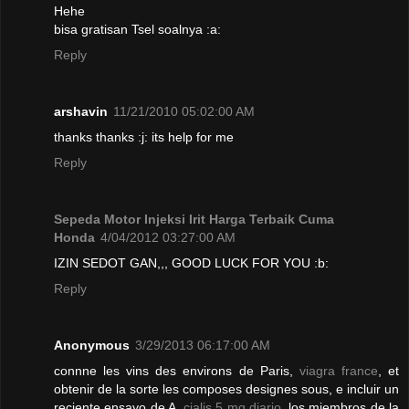
Hehe
bisa gratisan Tsel soalnya :a:
Reply
arshavin
11/21/2010 05:02:00 AM
thanks thanks :j: its help for me
Reply
Sepeda Motor Injeksi Irit Harga Terbaik Cuma
Honda
4/04/2012 03:27:00 AM
IZIN SEDOT GAN,,, GOOD LUCK FOR YOU :b:
Reply
Anonymous
3/29/2013 06:17:00 AM
connne les vins des environs de Paris,
viagra france
, et
obtenir de la sorte les composes designes sous, e incluir un
reciente ensayo de A.
cialis 5 mg diario
, los miembros de la