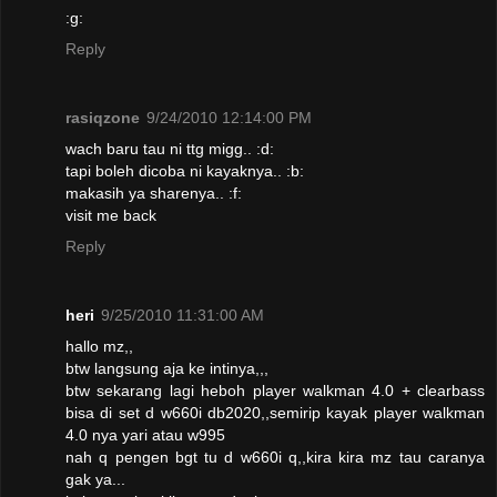
:g:
Reply
rasiqzone
9/24/2010 12:14:00 PM
wach baru tau ni ttg migg.. :d:
tapi boleh dicoba ni kayaknya.. :b:
makasih ya sharenya.. :f:
visit me back
Reply
heri
9/25/2010 11:31:00 AM
hallo mz,,
btw langsung aja ke intinya,,,
btw sekarang lagi heboh player walkman 4.0 + clearbass
bisa di set d w660i db2020,,semirip kayak player walkman
4.0 nya yari atau w995
nah q pengen bgt tu d w660i q,,kira kira mz tau caranya
gak ya...