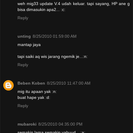
weh mig33 update V.4 udah keluar. tapi sayang, HP ane g
bisa dimasukin apa2... :c:
Reply
unting
8/25/2010 01:59:00 AM
mantap jaya
tapi saiki aq wis jarang ngemik je...:n:
Reply
Beben Koben
8/25/2010 11:47:00 AM
mig itu apaan yak :n:
buat hape yak :d:
Reply
mubaroki
8/25/2010 04:35:00 PM
semakin lama semakin yahuud... :a: