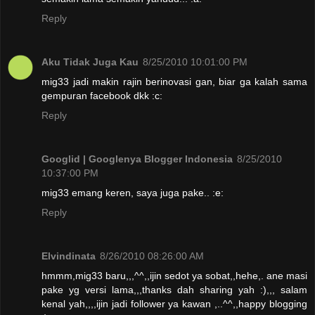
Reply
Aku Tidak Juga Kau
8/25/2010 10:01:00 PM
mig33 jadi makin rajin berinovasi gan, biar ga kalah sama
gempuran facebook dkk :c:
Reply
Googlid | Googlenya Blogger Indonesia
8/25/2010
10:37:00 PM
mig33 emang keren, saya juga pake.. :e:
Reply
Elvindinata
8/26/2010 08:26:00 AM
hmmm,mig33 baru,,,^^,,ijin sedot ya sobat,,hehe,. ane masi
pake yg versi lama,,,thanks dah sharing yah :),,, salam
kenal yah,,,,ijin jadi follower ya kawan ,..^^,,happy blogging