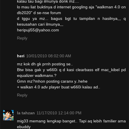
kalau tau bagi ilmunya donk mz....
lo mau liat buktinya d internet googling aja "walkman 4.0 on
db2020" d se-nse forum
d tggu ya mz... bagus bgt tu tampilan n hasilnya,,, q
kesusahan cari ilmunya,,,
heripuji55@yahoo.com
Reply
heri
10/01/2010 08:02:00 AM
mz kok dh gk prnh posting se..
Btw bisa gak y w660i q d kasi clearbass elf mac_kibel pd
equalizer walkmanx.?
Gmn mz?mhon posting caranx y..hehe
+ walkan 4.0 adv player buat w660i kalau ad..
Reply
la tahzan
11/17/2010 12:14:00 PM
mig33 memang lengkap banget.. Tapi aq lebih familier ama
ebuddy