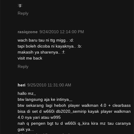
:g:
Reply
rasiqzone
9/24/2010 12:14:00 PM
wach baru tau ni ttg migg.. :d:
tapi boleh dicoba ni kayaknya.. :b:
makasih ya sharenya.. :f:
visit me back
Reply
heri
9/25/2010 11:31:00 AM
hallo mz,,
btw langsung aja ke intinya,,,
btw sekarang lagi heboh player walkman 4.0 + clearbass
bisa di set d w660i db2020,,semirip kayak player walkman
4.0 nya yari atau w995
nah q pengen bgt tu d w660i q,,kira kira mz tau caranya
gak ya...