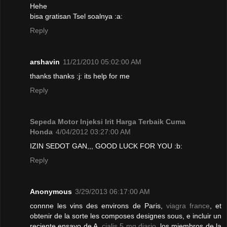
Hehe
bisa gratisan Tsel soalnya :a:
Reply
arshavin
11/21/2010 05:02:00 AM
thanks thanks :j: its help for me
Reply
Sepeda Motor Injeksi Irit Harga Terbaik Cuma
Honda
4/04/2012 03:27:00 AM
IZIN SEDOT GAN,,, GOOD LUCK FOR YOU :b:
Reply
Anonymous
3/29/2013 06:17:00 AM
connne les vins des environs de Paris,
viagra france
, et
obtenir de la sorte les composes designes sous, e incluir un
reciente ensayo de A.
cialis 5 mg diario
, los miembros de la