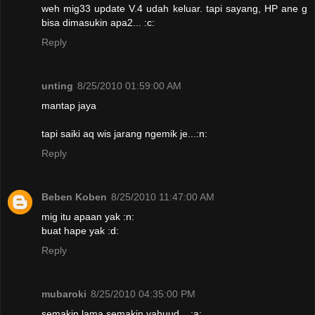
weh mig33 update V.4 udah keluar. tapi sayang, HP ane g
bisa dimasukin apa2... :c:
Reply
unting
8/25/2010 01:59:00 AM
mantap jaya
tapi saiki aq wis jarang ngemik je...:n:
Reply
Beben Koben
8/25/2010 11:47:00 AM
mig itu apaan yak :n:
buat hape yak :d:
Reply
mubaroki
8/25/2010 04:35:00 PM
semakin lama semakin yahuud... :a: