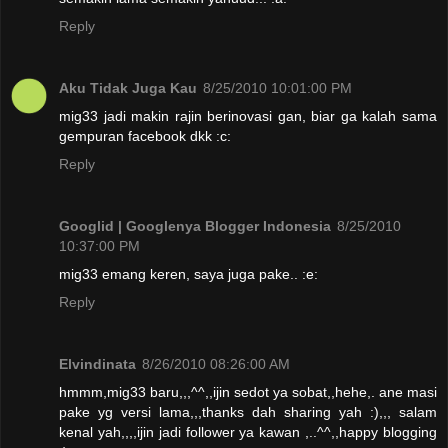
Reply
Aku Tidak Juga Kau
8/25/2010 10:01:00 PM
mig33 jadi makin rajin berinovasi gan, biar ga kalah sama
gempuran facebook dkk :c:
Reply
Googlid | Googlenya Blogger Indonesia
8/25/2010
10:37:00 PM
mig33 emang keren, saya juga pake.. :e:
Reply
Elvindinata
8/26/2010 08:26:00 AM
hmmm,mig33 baru,,,^^,,ijin sedot ya sobat,,hehe,. ane masi
pake yg versi lama,,,thanks dah sharing yah :),,, salam
kenal yah,,,,ijin jadi follower ya kawan ,..^^,,happy blogging