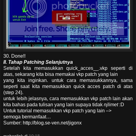
30. Done!!
II. Tahap Patching Selanjutnya
Setelah kita memasukkan quick_acces__.vkp seperti di
atas, sekarang kita bisa memakai vkp patch yang lain
yang kita inginkan. untuk cara memasukkannya, sama
seperti saat kita memasukkan quick acces patch di atas
(step 24).
untuk lebih jelasnya, cara memasukkan vkp patch lain akan
kita bahas pada tulisan yang lain supaya tidak
njlimet
:D
Untuk tutorial memasukkan vkp patch yang lain –>
semoga bermanfaat…
Sumber: http://blog.se-ven.net/jigonx
mohanlink
di
10:18