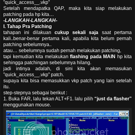
”quick_access__.vkp”
Setelah mendapatka QAP, maka kita siap melakukan
patching pada hp kita…
-LANGKAH-LANGKAH-
I. Tahap Pra Patching
tahapan ini dilakuan
cukup sekali saja
saat pertama
kali..benar-benar pertama kali, apabila kita belum pernah
patching sebelumnya..
atau… sebelumnya sudah pernah melakukan patching,
tapi kemudian kita melakukan
flashing pada MAIN
hp kita
sehingga patchingan sebelumnya hilang.
jadi intinya adalah, di sini kita akan memasukan
”quick_access__.vkp” patch.
supaya kita bisa memasukkan vkp patch yang lain setelah
itu.
step-stepnya sebagai berikut :
1. Buka FAR, lalu tekan ALT+F1. lalu pilih
“just da flasher”
menggunakan mouse.