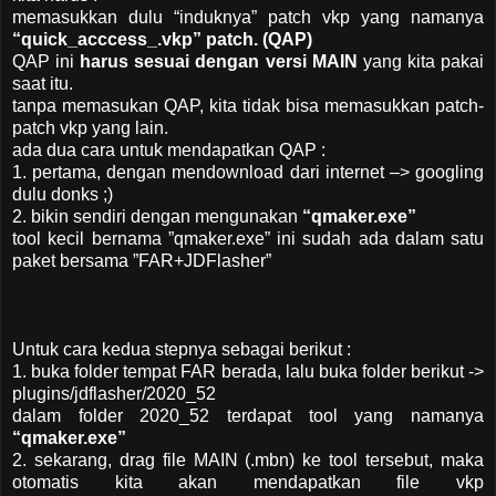
memasukkan dulu “induknya” patch vkp yang namanya
“quick_acccess_.vkp” patch. (QAP)
QAP ini
harus sesuai dengan versi MAIN
yang kita pakai
saat itu.
tanpa memasukan QAP, kita tidak bisa memasukkan patch-
patch vkp yang lain.
ada dua cara untuk mendapatkan QAP :
1. pertama, dengan mendownload dari internet –> googling
dulu donks ;)
2. bikin sendiri dengan mengunakan
“qmaker.exe”
tool kecil bernama ”qmaker.exe” ini sudah ada dalam satu
paket bersama ”FAR+JDFlasher”
Untuk cara kedua stepnya sebagai berikut :
1. buka folder tempat FAR berada, lalu buka folder berikut ->
plugins/jdflasher/2020_52
dalam folder 2020_52 terdapat tool yang namanya
“qmaker.exe”
2. sekarang, drag file MAIN (.mbn) ke tool tersebut, maka
otomatis kita akan mendapatkan file vkp