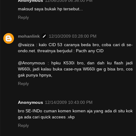
Anonymous
12/06/2009 06:36:00 PM
maksud saya bukak hp tersebut...
Reply
mohanlink
12/10/2009 03:28:00 PM
@vaizza : kalo CID 53 caranya beda bro, coba cari di se-
ondo.net. threatnya berjudul : Pacth any CID
@Anonymous : hpku K530i bro, dan dah ku flash jadi
W660i, jadi kalau buka case-nya W660i gw g bisa bro, cos
gak punya hpnya,
Reply
Anonymous
12/14/2009 10:43:00 PM
bro SE-INDo cuman komen komen aja yang ada di situ kok
ga ada cari quick accees .vkp
Reply