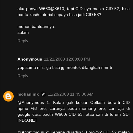
aku punya W660@K610, tapi CID nya masih CID 52, bisa
bantu kasih tutorial supaya bisa jadi CID 53?..
mohon bantuannya..
salam
Reply
Anonymous
11/21/2009 12:09:00 PM
yup sama nih.. ga bisa jg, mentok dilangkah nmr 5
Reply
mohanlink
11/28/2009 11:49:00 AM
@Anonymous 1: Kalau gak keluar Obflash berarti CID
hpmu %3 bro, caranya beda memang bro, cari aja di
google cara pacth W660i CID 53, atau cari di forum SE-
INDO.NET
@Anonymous 2: Kenapa di jadiin 53 bro??? CID 52 malah