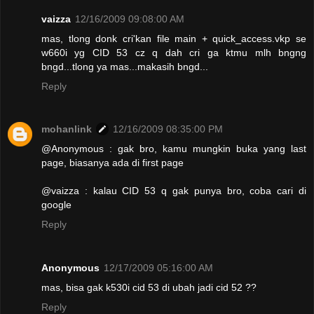
vaizza
12/16/2009 09:08:00 AM
mas, tlong donk cri'kan file main + quick_access.vkp se
w660i yg CID 53 cz q dah cri ga ktmu mlh bngng
bngd...tlong ya mas...makasih bngd...
Reply
mohanlink
12/16/2009 08:35:00 PM
@Anonymous : gak bro, kamu mungkin buka yang last
page, biasanya ada di first page
@vaizza : kalau CID 53 q gak punya bro, coba cari di
google
Reply
Anonymous
12/17/2009 05:16:00 AM
mas, bisa gak k530i cid 53 di ubah jadi cid 52 ??
Reply