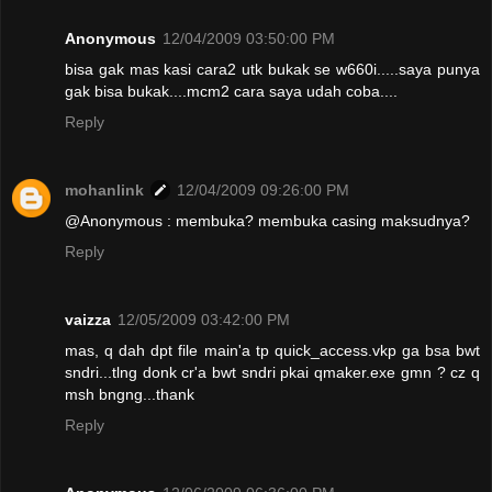
Anonymous
12/04/2009 03:50:00 PM
bisa gak mas kasi cara2 utk bukak se w660i.....saya punya
gak bisa bukak....mcm2 cara saya udah coba....
Reply
mohanlink
12/04/2009 09:26:00 PM
@Anonymous : membuka? membuka casing maksudnya?
Reply
vaizza
12/05/2009 03:42:00 PM
mas, q dah dpt file main'a tp quick_access.vkp ga bsa bwt
sndri...tlng donk cr'a bwt sndri pkai qmaker.exe gmn ? cz q
msh bngng...thank
Reply