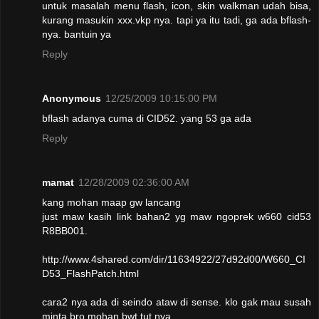
untuk masalah menu flash, icon, skin walkman udah bisa,
kurang masukin xxx.vkp nya. tapi ya itu tadi, ga ada bflash-
nya. bantuin ya
Reply
Anonymous
12/25/2009 10:15:00 PM
bflash adanya cuma di CID52. yang 53 ga ada
Reply
mamat
12/28/2009 02:36:00 AM
kang mohan maap gw lancang
just maw kasih link bahan2 yg maw ngoprek w660 cid53
R8BB001.
http://www.4shared.com/dir/11634922/27d92d00/W660_CI
D53_FlashPatch.html
cara2 nya ada di seindo ataw di sense. klo gak mau susah
minta bro mohan bwt tut nya