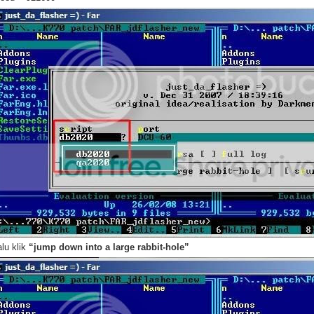
alu klik
“jump down into a large rabbit-hole”