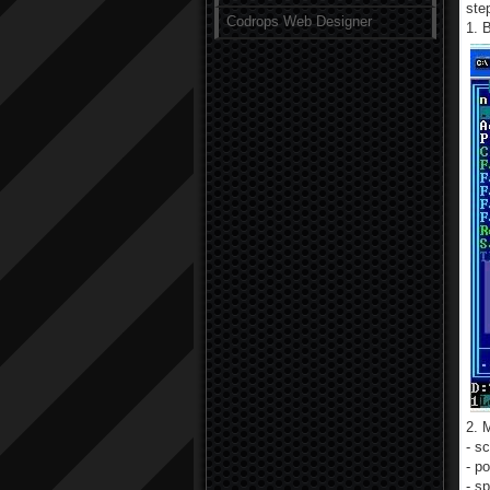
ste
Codrops Web Designer
1. 
2. 
- s
- p
- s