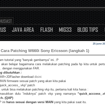
25 june 2
Cara Patching W660i Sony Ericsson (langkah 1)
am tutorial yang “banyak gambarnya” ini..:P
a akan belajar bagaimana cara melakukan patching pada hp kita untuk per
i.. dengan menggunakan FAR.
g dibutuhkan :
FAR+JDFlasher download
disini
MAIN firmware sesuai patch yang akan kita pakai
”quick_access_.vkp” patch
i, untuk bisa melakukan patching vkp itu, pertama kali kita harus :
asukkan dulu “induknya” patch vkp yang namanya
“quick_acccess_.v
ch. (QAP)
 ini
harus sesuai dengan versi MAIN
yang kita pakai saat itu.