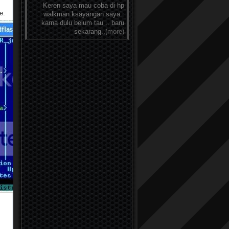
Keren saya mau coba di hp
e.
walkman ksayangan saya..
karna dulu belum tau .. baru
sekarang..
(more)