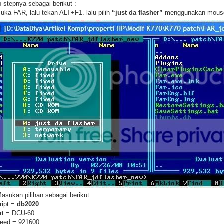
p-stepnya sebagai berikut :
Buka FAR, lalu tekan ALT+F1. lalu pilih
“just da flasher”
menggunakan mous
Masukan pilihan sebagai berikut :
cript =
db2020
ort = DCU-60
peed = 921600