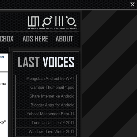
009
Mengubah Android ke WP7
tama
Gambar Thumbnail *.psd
Share Internet ke Android
Blogger Apps for Android
Yahoo! Messenger Beta 11
kp”
Tune Up Utilities™ 2011
Windows Live Writer 2011