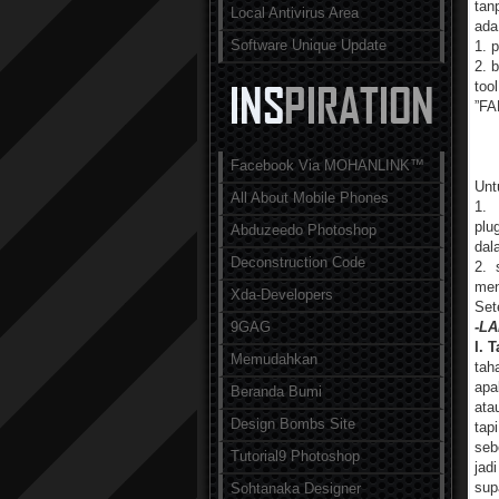
tan
Local Antivirus Area
ada
Software Unique Update
1. 
2. 
too
”FA
Facebook Via MOHANLINK™
Unt
All About Mobile Phones
1.
plu
Abduzeedo Photoshop
dal
Deconstruction Code
2. 
men
Xda-Developers
Set
9GAG
-L
I. 
Memudahkan
tah
apa
Beranda Bumi
ata
Design Bombs Site
tap
seb
Tutorial9 Photoshop
jad
sup
Sohtanaka Designer