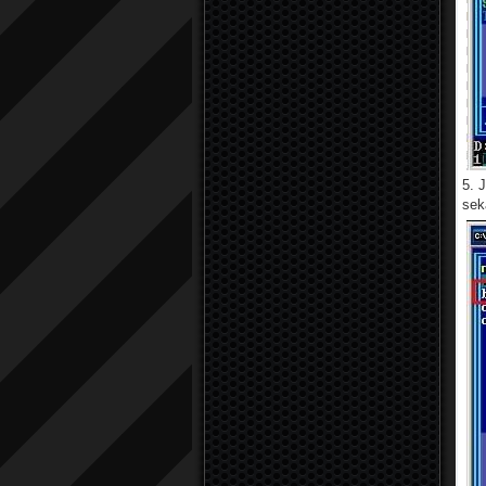
5. 
sek