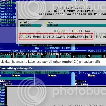
Colokkan hp anda ke kabel usb
sambil tahan tombol C
(hp keadaan off!)