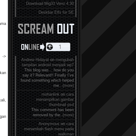
Download Mig33 Versi 4.30
Deskbar Elfs for SE
ama
 ->
Andrew Hidayat
on
mengubah
tampilan android menjadi wp7
This blog was… how do you
akan
say it? Relevant!! Finally I’ve
found something which helped
me...
(more)
mohanlink
on
cara
menampilkan gambar
ali,
thumbnail psd
This comment has been
removed by the..
(more)
ngan
Anonymous
on
cara
menambah flash menu pada
walkman