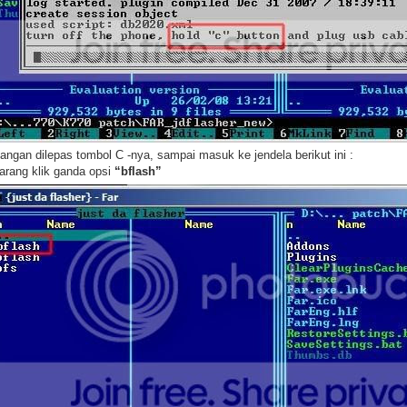
Jangan dilepas tombol C -nya, sampai masuk ke jendela berikut ini :
arang klik ganda opsi
“bflash”