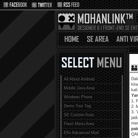
Dal
All About Android
kit
Mobile Java Area
kal
Yan
Windows Phone
1. 
Demo Tour Tag
2. 
3. 
SE Custom Area
jad
mem
Flash Menu Area
pat
Elfs Advanced Mod
QAP