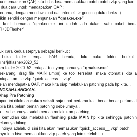
pa memasukan QAP, kita tidak bisa memasukkan patch-patch vkp yang lain.
 dua cara untuk mendapatkan QAP :
pertama, dengan mendownload dari internet –> googling dulu donks ;)
bikin sendiri dengan mengunakan
“qmaker.exe”
l kecil bernama ”qmaker.exe” ini sudah ada dalam satu paket bers
R+JDFlasher”
uk cara kedua stepnya sebagai berikut :
 buka folder tempat FAR berada, lalu buka folder berikut
gins/jdflasher/2020_52
am folder 2020_52 terdapat tool yang namanya
“qmaker.exe”
sekarang, drag file MAIN (.mbn) ke tool tersebut, maka otomatis kita 
dapatkan file vkp ”quick_access__.vkp”
elah mendapatka QAP, maka kita siap melakukan patching pada hp kita…
ANGKAH-LANGKAH-
Tahap Pra Patching
apan ini dilakuan
cukup sekali saja
saat pertama kali..benar-benar pertama k
bila kita belum pernah patching sebelumnya..
u… sebelumnya sudah pernah melakukan patching,
i kemudian kita melakukan
flashing pada MAIN
hp kita sehingga patchi
elumnya hilang.
i intinya adalah, di sini kita akan memasukan ”quick_access__.vkp” patch.
aya kita bisa memasukkan vkp patch yang lain setelah itu.