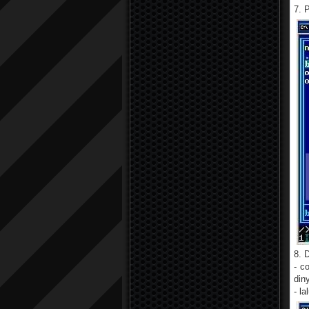
7. 
8. 
- c
din
- l