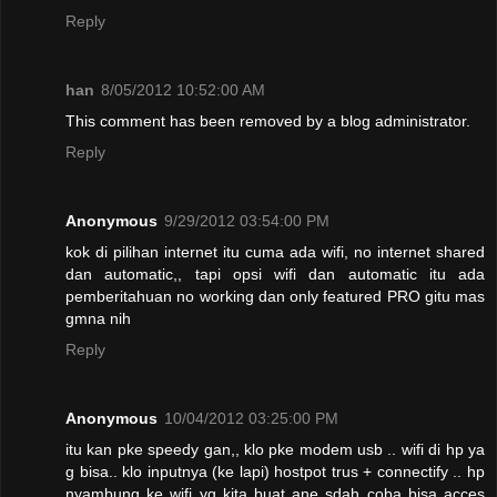
Reply
han
8/05/2012 10:52:00 AM
This comment has been removed by a blog administrator.
Reply
Anonymous
9/29/2012 03:54:00 PM
kok di pilihan internet itu cuma ada wifi, no internet shared
dan automatic,, tapi opsi wifi dan automatic itu ada
pemberitahuan no working dan only featured PRO gitu mas
gmna nih
Reply
Anonymous
10/04/2012 03:25:00 PM
itu kan pke speedy gan,, klo pke modem usb .. wifi di hp ya
g bisa.. klo inputnya (ke lapi) hostpot trus + connectify .. hp
nyambung ke wifi yg kita buat ane sdah coba bisa acces