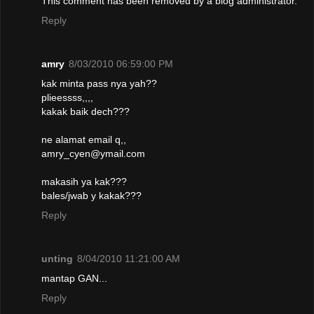
This comment has been removed by a blog administrator.
Reply
amry
8/03/2010 06:59:00 PM
kak minta pass nya yah??
plieessss,,,,
kakak baik dech???
ne alamat email q,,
amry_cyen@ymail.com
makasih ya kak???
bales/jwab y kakak???
Reply
unting
8/04/2010 11:21:00 AM
mantap GAN...
Reply