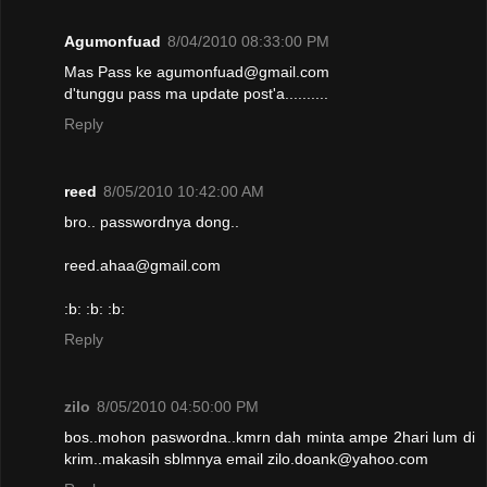
Agumonfuad
8/04/2010 08:33:00 PM
Mas Pass ke agumonfuad@gmail.com
d'tunggu pass ma update post'a..........
Reply
reed
8/05/2010 10:42:00 AM
bro.. passwordnya dong..
reed.ahaa@gmail.com
:b: :b: :b:
Reply
zilo
8/05/2010 04:50:00 PM
bos..mohon paswordna..kmrn dah minta ampe 2hari lum di
krim..makasih sblmnya email zilo.doank@yahoo.com