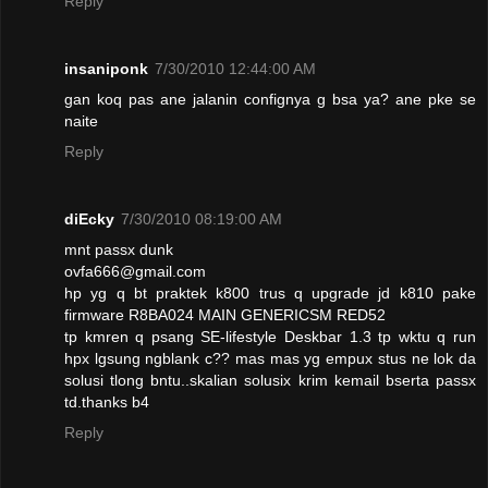
Reply
insaniponk
7/30/2010 12:44:00 AM
gan koq pas ane jalanin confignya g bsa ya? ane pke se
naite
Reply
diEcky
7/30/2010 08:19:00 AM
mnt passx dunk
ovfa666@gmail.com
hp yg q bt praktek k800 trus q upgrade jd k810 pake
firmware R8BA024 MAIN GENERICSM RED52
tp kmren q psang SE-lifestyle Deskbar 1.3 tp wktu q run
hpx lgsung ngblank c?? mas mas yg empux stus ne lok da
solusi tlong bntu..skalian solusix krim kemail bserta passx
td.thanks b4
Reply