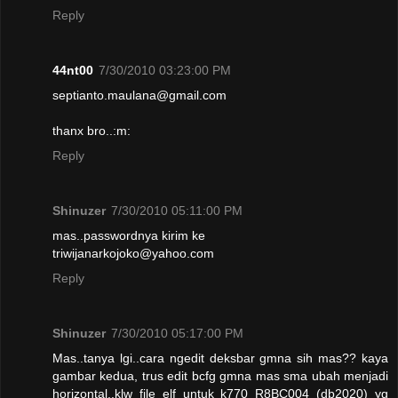
Reply
44nt00
7/30/2010 03:23:00 PM
septianto.maulana@gmail.com
thanx bro..:m:
Reply
Shinuzer
7/30/2010 05:11:00 PM
mas..passwordnya kirim ke
triwijanarkojoko@yahoo.com
Reply
Shinuzer
7/30/2010 05:17:00 PM
Mas..tanya lgi..cara ngedit deksbar gmna sih mas?? kaya
gambar kedua, trus edit bcfg gmna mas sma ubah menjadi
horizontal..klw file elf untuk k770 R8BC004 (db2020) yg