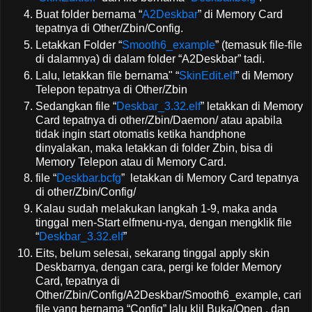
Buat folder bernama “
A2Deskbar
” di Memory Card
tepatnya di Other/Zbin/Config.
Letakkan Folder “
Smooth6_example
” (temasuk file-file
di dalamnya) di dalam folder “A2Deskbar” tadi.
Lalu, letakkan file bernama" “
SkinEdit.elf
” di Memory
Telepon tepatnya di Other/Zbin
Sedangkan file “
Deskbar_3.32.elf
” letakkan di Memory
Card tepatnya di other/Zbin/Daemon/ atau apabila
tidak ingin start otomatis ketika handphone
dinyalakan, maka letakkan di folder Zbin, bisa di
Memory Telepon atau di Memory Card.
file “
Deskbar.bcfg
” letakkan di Memory Card tepatnya
di other/Zbin/Config/
Kalau sudah melakukan langkah 1-9, maka anda
tinggal men-Start elfmenu-nya, dengan mengklik file
“
Deskbar_3.32.elf
”
Eits, belum selesai, sekarang tinggal apply skin
Deskbarnya, dengan cara, pergi ke folder Memory
Card, tepatnya di
Other/Zbin/Config/A2Deskbar/Smooth6_example, cari
file yang bernama “Config” lalu klil Buka/Open , dan