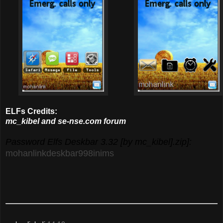
ELFs Credits:
mc_kibel and se-nse.com forum
Password Elfs Deskbar 3.32 [by mc_kibel].zip]:
mohanlinkdeskbar998inims