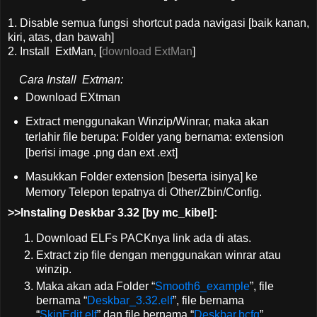
1. Disable semua fungsi shortcut pada navigasi [baik kanan,
kiri, atas, dan bawah]
2. Install ExtMan, [
download ExtMan
]
Cara Install Extman:
Download EXtman
Extract menggunakan Winzip/Winrar, maka akan
terlahir file berupa: Folder yang bernama: extension
[berisi image .png dan ext .ext]
Masukkan Folder extension [beserta isinya] ke
Memory Telepon tepatnya di Other/Zbin/Config.
>>Instaling Deskbar 3.32 [by mc_kibel]:
Download ELFs PACKnya link ada di atas.
Extract zip file dengan menggunakan winrar atau
winzip.
Maka akan ada Folder “
Smooth6_example
”, file
bernama “
Deskbar_3.32.elf
”, file bernama
“
SkinEdit.elf
” dan file bernama “
Deskbar.bcfg
”.