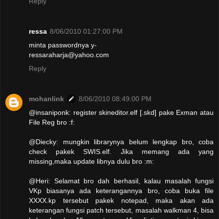
Reply
ressa
8/06/2010 01:27:00 PM
minta passwordnya y-
ressaraharja@yahoo.com
Reply
mohanlink
8/06/2010 08:49:00 PM
@insaniponk: register skineditor.elf [.skd] pake Exman atau
File Reg bro :f:
@Diecky: mungkin librarynya belum lengkap bro, coba
check pakek SWIS.elf. Jika memang ada yang
missing,maka update libnya dulu bro :m:
@Heri: Selamat bro dah berhasil, kalau masalah fungsi
VKp biasanya ada keterangannya bro, coba buka file
XXXX.kp tersebut pakek notepad, maka akan ada
keterangan fungsi patch tersebut, masalah walkman 4, bisa