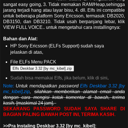
sangat easy going, 3. Tidak memakan RAM/Heap,sehingga
jarang terjadi hang atau layar bisu, 4. dll. Elfs ini compatible
untuk beberapa platform Sony Ericsson, termasuk: DB2020,
DB3150, dan DB3210. Tidak usah berpanjang lebar, klik
VIEW FULL VOICE.. untuk mengetahui cara installingnya:
Bahan dan Alat:
HP Sony Ericsson (ELFs Support) sudah saya
jelaskan di atas,
File ELFs Menu PACK
Elfs Deskbar 3.32 [by mc_kibel].zip
Sudah bisa memakai Elfs, jika belum,
klik di sini
.
Note:
Untuk mendapatkan password
Elfs Deskbar 3.32 [by
mc_kibel].zip
,
silahkan memberikan alamat email anda
dengan cara mengisi kotak komentar di bawah, terima
kasih.
[maskimal 24 jam].
SEKARANG PASSWORD SUDAH SAYA SHARE DI
BAGIAN PALING BAWAH POST INI, TERIMA KASIH.
>>Pra Instaling Deskbar 3.32 [by mc_kibel]: