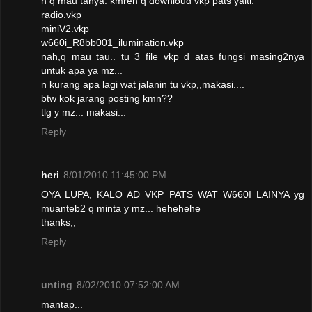
n q mau tanya: kmren q downloud vkp pats yaiti:
radio.vkp
miniV2.vkp
w660i_R8bb001_ilumination.vkp
nah,q mau tau.. tu 3 file vkp d atas fungsi masing2nya
untuk apa ya mz...
n kurang apa lagi wat jalanin tu vkp,,makasi....
btw kok jarang posting kmn??
tlg y mz... makasi...
Reply
heri
8/01/2010 11:45:00 PM
OYA LUPA, KALO AD VKP PATS WAT W660I LAINYA yg
muanteb2 q minta y mz... hehehehe
thanks,,
Reply
unting
8/02/2010 07:52:00 AM
mantap...