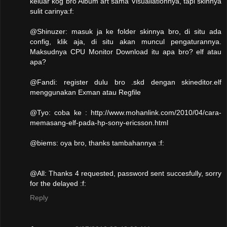
keluar kog bro Album art sama Visualiationnya, tapi skinnya
sulit carinya:f:
@Shinuzer: masuk ja ke folder skinnya bro, di situ ada
config, klik aja, di situ akan muncul pengaturannya.
Maksudnya CPU Monitor Download itu apa bro? elf atau
apa?
@Fandi: register dulu bro .skd dengan skineditor.elf
menggunakan Exman atau Regfile
@Tyo: coba ke : http://www.mohanlink.com/2010/04/cara-
memasang-elf-pada-hp-sony-ericsson.html
@biems: oya bro, thanks tambahannya :f:
@All: Thanks 4 requested, password sent succesfully, sorry
for the delayed :f:
Reply