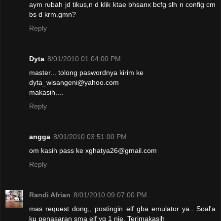
aym rubah jd tikus,n d klik ktae bhsanx bcfg slh n config cm
bs d krm.gmn?
Reply
Dyta
8/01/2010 01:04:00 PM
master... tolong paswordnya kirim ke
dyta_wisangeni@yahoo.com
makasih....
Reply
angga
8/01/2010 03:51:00 PM
om kasih pass ke xghatya26@gmail.com
Reply
Randi Afrian
8/01/2010 09:07:00 PM
mas request dong,, postingin elf gba emulator ya.. Soal'a
ku penasaran sma elf yg 1 nie. Terimakasih