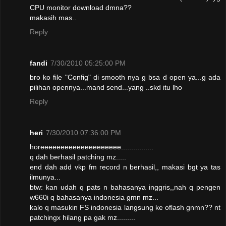
CPU monitor download dmna??
makasih mas..
Reply
fandi
7/30/2010 05:25:00 PM
bro ko file "Config" di smooth nya g bsa d open ya...g ada
pilihan opennya...mand send...yang ..skd itu lho
Reply
heri
7/30/2010 07:36:00 PM
horeeeeeeeeeeeeeeeeeeee................
q dah berhasil patching mz.....
end dah add vkp fm record n berhasil,, makasi bgt ya tas
ilmunya...
btw: kan udah q pats n bahasanya inggris,,nah q pengen
w660i q bahasanya indonesia gmn mz...
kalo q masukin FS indonesia langsung ke oflash gnmn?? nt
patchingx hilang pa gak mz.........