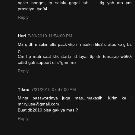
ngiler banget, tp selalu gagal tuh....... tlg yah ato ym
prasetyo_tyo94
Reply
Heri
7/30/2010 11:54:00 PM
Mz q dh msukin elfs pack vkp n msukin file2 d atas ko g bs
y,
Cm hp mati saat klik start,n d layar ttp dri tema,ap w660i
cd53 gak support elfs?gmn mz
Reply
Tikno
7/31/2010 07:47:00 AM
Minta passwordnya juga mas...makasih. Kirim ke :
mr.ry.use@gmail.com
Buat db2010 bisa gak ya mas ?
Reply