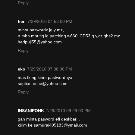
Reply
heri
7/29/2010 04:53:00 PM
minta paswordx jg y mz,
n mhn mnt tlg lg patching w660i CD53 q y,cz gbs2 mz
heripuji55@yahoo.com
Reply
eko
7/29/2010 07:38:00 PM
mas tlong kirim pastwordnya
septian.eche@yahoo.com
Reply
INSANIPONK
7/29/2010 09:29:00 PM
gan minta pasword efl deskbar...
kirim ke samurai405183@ymail.com