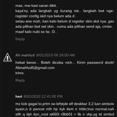
mas, mw kasi saran dikit..
kaya'ny ada langkah yg kurang nie.. langkah bwt nge-
register config.skd nya belum ada d..
setau ane mah, kan kalo belum d register skin.skd nya, gax
ada pilihan bwt set skin.. cuma ada pilihan send aja, cmiiw..
maaf kalo nubi so tw, :D..
Reply
Ali mahfud
8/01/2010 06:28:00 AM
hebat bener... Boleh dicoba nich... Kirim password donk!
Alimahfud5@gmail.com
trims.
Reply
heri
8/01/2010 12:41:00 PM
mz kok gagal to,prtm se-lefstyle elf deskbar 3,2 kan simbolx
ayam,n d pencet mlh hp kyk item n trbkr,trus normal,nah
stlh q dpt dyn_cost w660i r8bb01 + lib n vkp,yg td simbol