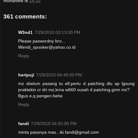
mohanlink
di
14:10
361 comments:
W3nd1
7/29/2010 03:13:00 PM
Please paswordny bro...
Wendi_spooker@yahoo.co.id
Reply
heripuji
7/29/2010 04:48:00 PM
mz sbelum pasang tu elf,perlu d patching dlu ap lgsung
praktekin cr dri mz,krna w660 susah d patching.gmn mz?
Bgus e,q pengen.hehe
Reply
fandi
7/29/2010 04:50:00 PM
minta passnya mas...iki.fandi@gmail.com