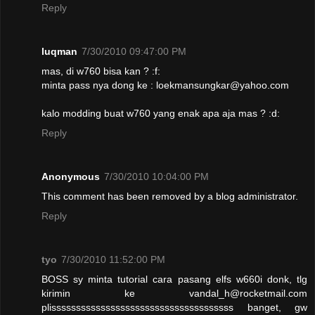
Reply
luqman
7/30/2010 09:47:00 PM
mas, di w760 bisa kan ? :f:
minta pass nya dong ke : loekmansungkar@yahoo.com
kalo modding buat w760 yang enak apa aja mas ? :d:
Reply
Anonymous
7/30/2010 10:04:00 PM
This comment has been removed by a blog administrator.
Reply
tyo
7/30/2010 11:52:00 PM
BOSS sy minta tutorial cara pasang elfs w660i donk, tlg
kirimin ke vandal_h@rocketmail.com
plisssssssssssssssssssssssssssssssssssss banget, gw