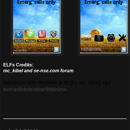
ELFs Credits:
mc_kibel and se-nse.com forum
Password Elfs Deskbar 3.32 [by mc_kibel].zip]:
mohanlinkdeskbar998inims