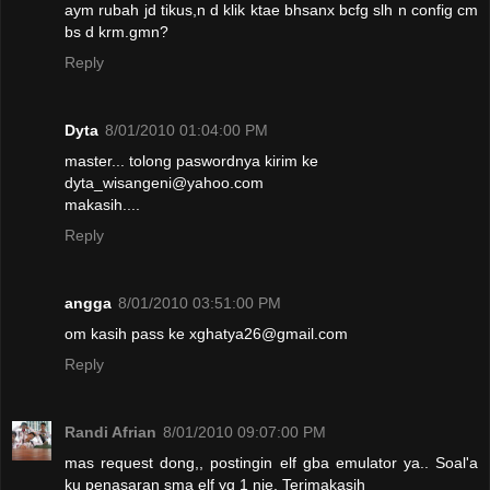
aym rubah jd tikus,n d klik ktae bhsanx bcfg slh n config cm
bs d krm.gmn?
Reply
Dyta
8/01/2010 01:04:00 PM
master... tolong paswordnya kirim ke
dyta_wisangeni@yahoo.com
makasih....
Reply
angga
8/01/2010 03:51:00 PM
om kasih pass ke xghatya26@gmail.com
Reply
Randi Afrian
8/01/2010 09:07:00 PM
mas request dong,, postingin elf gba emulator ya.. Soal'a
ku penasaran sma elf yg 1 nie. Terimakasih