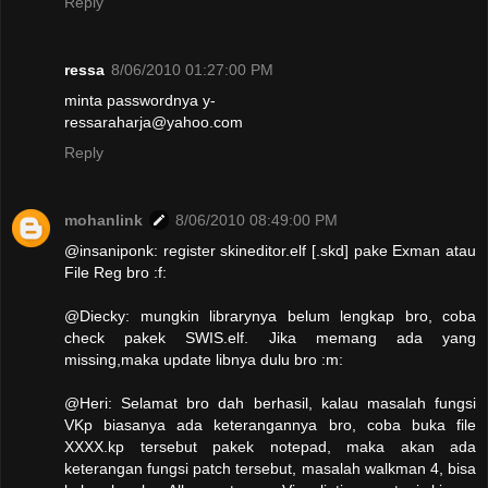
Reply
ressa
8/06/2010 01:27:00 PM
minta passwordnya y-
ressaraharja@yahoo.com
Reply
mohanlink
8/06/2010 08:49:00 PM
@insaniponk: register skineditor.elf [.skd] pake Exman atau
File Reg bro :f:
@Diecky: mungkin librarynya belum lengkap bro, coba
check pakek SWIS.elf. Jika memang ada yang
missing,maka update libnya dulu bro :m:
@Heri: Selamat bro dah berhasil, kalau masalah fungsi
VKp biasanya ada keterangannya bro, coba buka file
XXXX.kp tersebut pakek notepad, maka akan ada
keterangan fungsi patch tersebut, masalah walkman 4, bisa