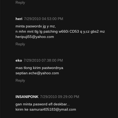
Reply
heri
7/29/2010 04:53:00 PM
minta paswordx jg y mz,
n mhn mnt tlg lg patching w660i CD53 q y,cz gbs2 mz
heripuji55@yahoo.com
Reply
eko
7/29/2010 07:38:00 PM
mas tlong kirim pastwordnya
septian.eche@yahoo.com
Reply
INSANIPONK
7/29/2010 09:29:00 PM
gan minta pasword efl deskbar...
kirim ke samurai405183@ymail.com