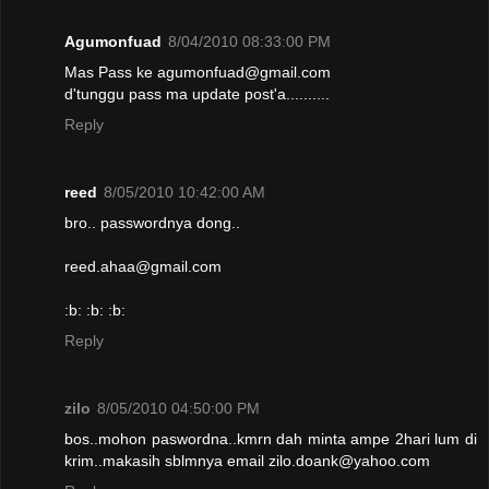
Agumonfuad
8/04/2010 08:33:00 PM
Mas Pass ke agumonfuad@gmail.com
d'tunggu pass ma update post'a..........
Reply
reed
8/05/2010 10:42:00 AM
bro.. passwordnya dong..
reed.ahaa@gmail.com
:b: :b: :b:
Reply
zilo
8/05/2010 04:50:00 PM
bos..mohon paswordna..kmrn dah minta ampe 2hari lum di
krim..makasih sblmnya email zilo.doank@yahoo.com