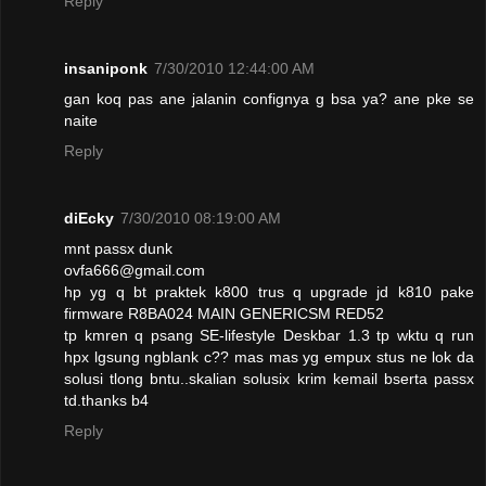
Reply
insaniponk
7/30/2010 12:44:00 AM
gan koq pas ane jalanin confignya g bsa ya? ane pke se
naite
Reply
diEcky
7/30/2010 08:19:00 AM
mnt passx dunk
ovfa666@gmail.com
hp yg q bt praktek k800 trus q upgrade jd k810 pake
firmware R8BA024 MAIN GENERICSM RED52
tp kmren q psang SE-lifestyle Deskbar 1.3 tp wktu q run
hpx lgsung ngblank c?? mas mas yg empux stus ne lok da
solusi tlong bntu..skalian solusix krim kemail bserta passx
td.thanks b4
Reply