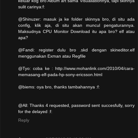
keluar kog bro Album art sama Visualiationnya, tapi skinnya
sulit carinya:f:
@Shinuzer: masuk ja ke folder skinnya bro, di situ ada
config, klik aja, di situ akan muncul pengaturannya.
Maksudnya CPU Monitor Download itu apa bro? elf atau
apa?
@Fandi: register dulu bro .skd dengan skineditor.elf
menggunakan Exman atau Regfile
@Tyo: coba ke : http://www.mohanlink.com/2010/04/cara-
memasang-elf-pada-hp-sony-ericsson.html
@biems: oya bro, thanks tambahannya :f:
@All: Thanks 4 requested, password sent succesfully, sorry
for the delayed :f:
Reply