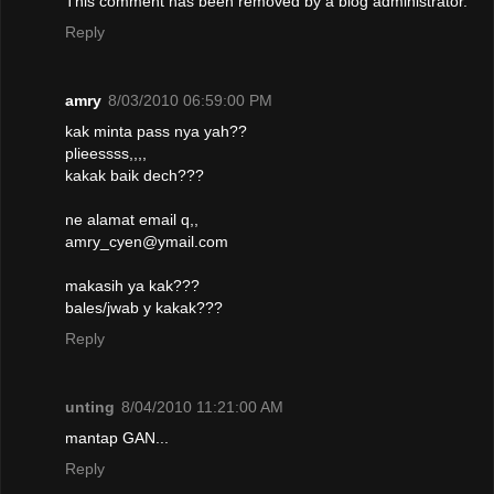
This comment has been removed by a blog administrator.
Reply
amry
8/03/2010 06:59:00 PM
kak minta pass nya yah??
plieessss,,,,
kakak baik dech???
ne alamat email q,,
amry_cyen@ymail.com
makasih ya kak???
bales/jwab y kakak???
Reply
unting
8/04/2010 11:21:00 AM
mantap GAN...
Reply