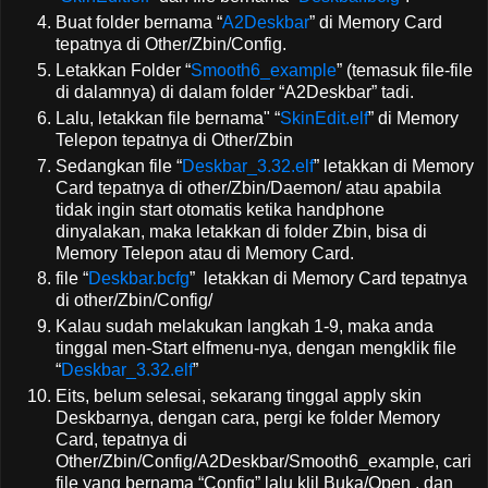
Buat folder bernama “
A2Deskbar
” di Memory Card
tepatnya di Other/Zbin/Config.
Letakkan Folder “
Smooth6_example
” (temasuk file-file
di dalamnya) di dalam folder “A2Deskbar” tadi.
Lalu, letakkan file bernama" “
SkinEdit.elf
” di Memory
Telepon tepatnya di Other/Zbin
Sedangkan file “
Deskbar_3.32.elf
” letakkan di Memory
Card tepatnya di other/Zbin/Daemon/ atau apabila
tidak ingin start otomatis ketika handphone
dinyalakan, maka letakkan di folder Zbin, bisa di
Memory Telepon atau di Memory Card.
file “
Deskbar.bcfg
” letakkan di Memory Card tepatnya
di other/Zbin/Config/
Kalau sudah melakukan langkah 1-9, maka anda
tinggal men-Start elfmenu-nya, dengan mengklik file
“
Deskbar_3.32.elf
”
Eits, belum selesai, sekarang tinggal apply skin
Deskbarnya, dengan cara, pergi ke folder Memory
Card, tepatnya di
Other/Zbin/Config/A2Deskbar/Smooth6_example, cari
file yang bernama “Config” lalu klil Buka/Open , dan