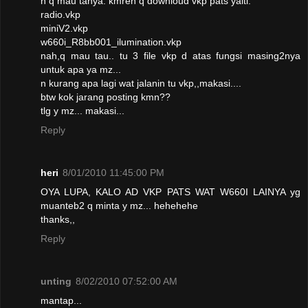
n q mau tanya: kmren q downloud vkp pats yaiti:
radio.vkp
miniV2.vkp
w660i_R8bb001_ilumination.vkp
nah,q mau tau.. tu 3 file vkp d atas fungsi masing2nya
untuk apa ya mz...
n kurang apa lagi wat jalanin tu vkp,,makasi....
btw kok jarang posting kmn??
tlg y mz... makasi...
Reply
heri
8/01/2010 11:45:00 PM
OYA LUPA, KALO AD VKP PATS WAT W660I LAINYA yg
muanteb2 q minta y mz... hehehehe
thanks,,
Reply
unting
8/02/2010 07:52:00 AM
mantap...