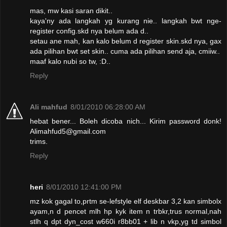
mas, mw kasi saran dikit..
kaya'ny ada langkah yg kurang nie.. langkah bwt nge-
register config.skd nya belum ada d..
setau ane mah, kan kalo belum d register skin.skd nya, gax
ada pilihan bwt set skin.. cuma ada pilihan send aja, cmiiw..
maaf kalo nubi so tw, :D..
Reply
Ali mahfud
8/01/2010 06:28:00 AM
hebat bener... Boleh dicoba nich... Kirim password donk!
Alimahfud5@gmail.com
trims.
Reply
heri
8/01/2010 12:41:00 PM
mz kok gagal to,prtm se-lefstyle elf deskbar 3,2 kan simbolx
ayam,n d pencet mlh hp kyk item n trbkr,trus normal,nah
stlh q dpt dyn_cost w660i r8bb01 + lib n vkp,yg td simbol