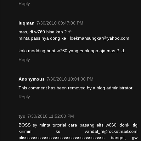
Reply
luqman
7/30/2010 09:47:00 PM
mas, di w760 bisa kan ? :f:
minta pass nya dong ke : loekmansungkar@yahoo.com
kalo modding buat w760 yang enak apa aja mas ? :d:
Reply
Anonymous
7/30/2010 10:04:00 PM
This comment has been removed by a blog administrator.
Reply
tyo
7/30/2010 11:52:00 PM
BOSS sy minta tutorial cara pasang elfs w660i donk, tlg
kirimin ke vandal_h@rocketmail.com
plisssssssssssssssssssssssssssssssssssss banget, gw