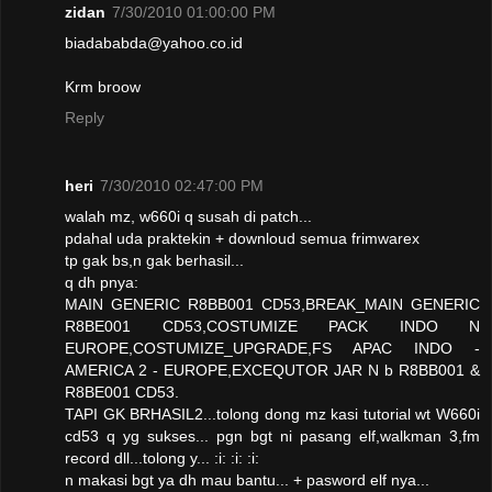
zidan
7/30/2010 01:00:00 PM
biadababda@yahoo.co.id
Krm broow
Reply
heri
7/30/2010 02:47:00 PM
walah mz, w660i q susah di patch...
pdahal uda praktekin + downloud semua frimwarex
tp gak bs,n gak berhasil...
q dh pnya:
MAIN GENERIC R8BB001 CD53,BREAK_MAIN GENERIC
R8BE001 CD53,COSTUMIZE PACK INDO N
EUROPE,COSTUMIZE_UPGRADE,FS APAC INDO -
AMERICA 2 - EUROPE,EXCEQUTOR JAR N b R8BB001 &
R8BE001 CD53.
TAPI GK BRHASIL2...tolong dong mz kasi tutorial wt W660i
cd53 q yg sukses... pgn bgt ni pasang elf,walkman 3,fm
record dll...tolong y... :i: :i: :i:
n makasi bgt ya dh mau bantu... + pasword elf nya...