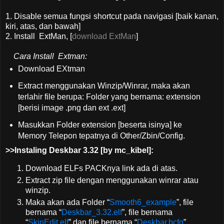
1. Disable semua fungsi shortcut pada navigasi [baik kanan,
kiri, atas, dan bawah]
2. Install ExtMan, [
download ExtMan
]
Cara Install Extman:
Download EXtman
Extract menggunakan Winzip/Winrar, maka akan
terlahir file berupa: Folder yang bernama: extension
[berisi image .png dan ext .ext]
Masukkan Folder extension [beserta isinya] ke
Memory Telepon tepatnya di Other/Zbin/Config.
>>Instaling Deskbar 3.32 [by mc_kibel]:
Download ELFs PACKnya link ada di atas.
Extract zip file dengan menggunakan winrar atau
winzip.
Maka akan ada Folder “
Smooth6_example
”, file
bernama “
Deskbar_3.32.elf
”, file bernama
“
SkinEdit.elf
” dan file bernama “
Deskbar.bcfg
”.