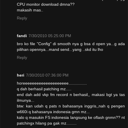
CPU monitor download dmna??
makasih mas..
Reply
fandi
7/30/2010 05:25:00 PM
bro ko file "Config" di smooth nya g bsa d open ya...g ada
pilihan opennya...mand send...yang ..skd itu lho
Reply
heri
7/30/2010 07:36:00 PM
horeeeeeeeeeeeeeeeeeeee................
q dah berhasil patching mz.....
end dah add vkp fm record n berhasil,, makasi bgt ya tas
ilmunya...
btw: kan udah q pats n bahasanya inggris,,nah q pengen
w660i q bahasanya indonesia gmn mz...
kalo q masukin FS indonesia langsung ke oflash gnmn?? nt
patchingx hilang pa gak mz.........