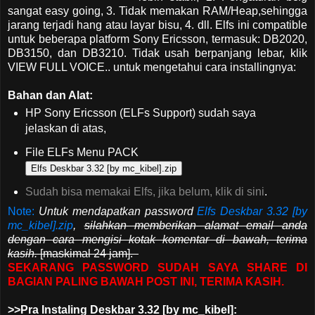
sangat easy going, 3. Tidak memakan RAM/Heap,sehingga
jarang terjadi hang atau layar bisu, 4. dll. Elfs ini compatible
untuk beberapa platform Sony Ericsson, termasuk: DB2020,
DB3150, dan DB3210. Tidak usah berpanjang lebar, klik
VIEW FULL VOICE.. untuk mengetahui cara installingnya:
Bahan dan Alat:
HP Sony Ericsson (ELFs Support) sudah saya
jelaskan di atas,
File ELFs Menu PACK
Elfs Deskbar 3.32 [by mc_kibel].zip
Sudah bisa memakai Elfs, jika belum,
klik di sini
.
Note:
Untuk mendapatkan password
Elfs Deskbar 3.32 [by
mc_kibel].zip
,
silahkan memberikan alamat email anda
dengan cara mengisi kotak komentar di bawah, terima
kasih.
[maskimal 24 jam].
SEKARANG PASSWORD SUDAH SAYA SHARE DI
BAGIAN PALING BAWAH POST INI, TERIMA KASIH.
>>Pra Instaling Deskbar 3.32 [by mc_kibel]: