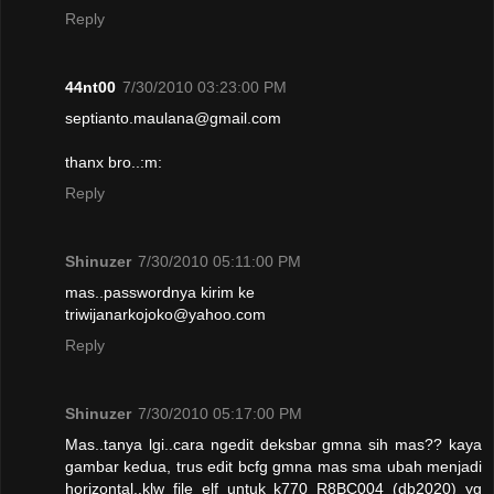
Reply
44nt00
7/30/2010 03:23:00 PM
septianto.maulana@gmail.com
thanx bro..:m:
Reply
Shinuzer
7/30/2010 05:11:00 PM
mas..passwordnya kirim ke
triwijanarkojoko@yahoo.com
Reply
Shinuzer
7/30/2010 05:17:00 PM
Mas..tanya lgi..cara ngedit deksbar gmna sih mas?? kaya
gambar kedua, trus edit bcfg gmna mas sma ubah menjadi
horizontal..klw file elf untuk k770 R8BC004 (db2020) yg