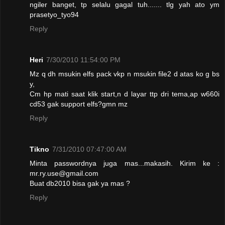
ngiler banget, tp selalu gagal tuh....... tlg yah ato ym
prasetyo_tyo94
Reply
Heri
7/30/2010 11:54:00 PM
Mz q dh msukin elfs pack vkp n msukin file2 d atas ko g bs
y,
Cm hp mati saat klik start,n d layar ttp dri tema,ap w660i
cd53 gak support elfs?gmn mz
Reply
Tikno
7/31/2010 07:47:00 AM
Minta passwordnya juga mas...makasih. Kirim ke :
mr.ry.use@gmail.com
Buat db2010 bisa gak ya mas ?
Reply