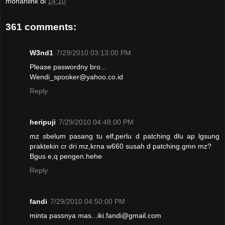
mohanlink
di
14:10
361 comments:
W3nd1
7/29/2010 03:13:00 PM
Please paswordny bro...
Wendi_spooker@yahoo.co.id
Reply
heripuji
7/29/2010 04:48:00 PM
mz sbelum pasang tu elf,perlu d patching dlu ap lgsung
praktekin cr dri mz,krna w660 susah d patching.gmn mz?
Bgus e,q pengen.hehe
Reply
fandi
7/29/2010 04:50:00 PM
minta passnya mas...iki.fandi@gmail.com