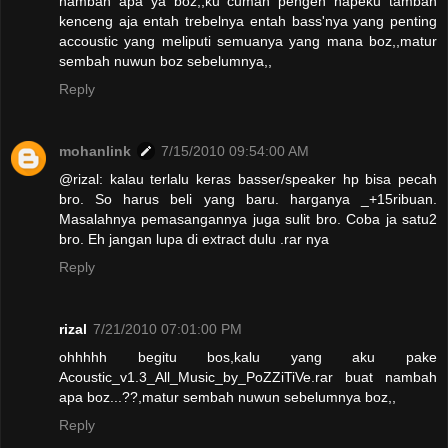
nambah apa ya boz,,ku cuman pengen hapeku tambah
kenceng aja entah trebelnya entah bass'nya yang penting
accoustic yang meliputi semuanya yang mana boz,,matur
sembah nuwun boz sebelumnya,,
Reply
mohanlink
7/15/2010 09:54:00 AM
@rizal: kalau terlalu keras basser/speaker hp bisa pecah
bro. So harus beli yang baru. harganya _+15ribuan.
Masalahnya pemasangannya juga sulit bro. Coba ja satu2
bro. Eh jangan lupa di extract dulu .rar nya
Reply
rizal
7/21/2010 07:01:00 PM
ohhhhh begitu bos,kalu yang aku pake
Acoustic_v1.3_All_Music_by_PoZZiTiVe.rar buat nambah
apa boz...??,matur sembah nuwun sebelumnya boz,,
Reply