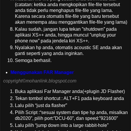
(catatan: ketika anda mengkopikan file-file tersebut
anda tidak perlu menghapus file-file yang lama.
Karena secara otomatis file-file yang baru tersebut
akan menempa atau menggantikan file-file yang lama)
Kalau sudah, jangan lupa tekan ”shutdown” pada
aplikasi XS++ anda, hingga muncul ”unplug your
phone now” pada jendela kiri XS++.
Nyalakan hp anda, otomatis acoustic SE anda akan
ganti seperti yang anda inginkan.
Semoga berhasil.
Menggunakan FAR Manager
copyright©mohanlink.blogspot.com
Buka aplikasi Far Manager anda(+plugin JD Flasher)
Tekan tombol shortcut : ALT+F1 pada keyboard anda
Lalu pilih “just da flasher”
Pilih Script :“sesuai system dan tipe hp anda, misalkan
db2020”, pilih port:”DCU-60”, dan speed:”921600”
Lalu pilih “jump down into a large rabbit-hole”