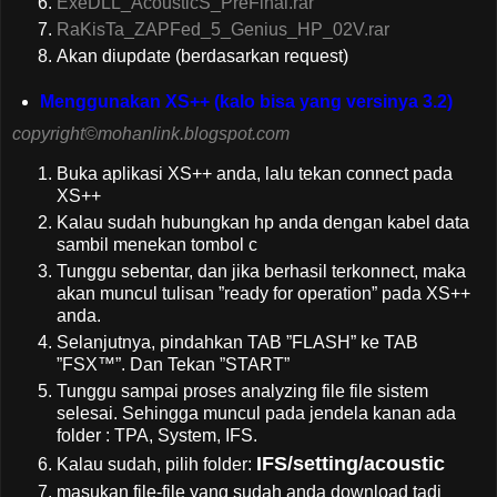
ExeDLL_AcousticS_PreFinal.rar
RaKisTa_ZAPFed_5_Genius_HP_02V.rar
Akan diupdate (berdasarkan request)
Menggunakan XS++ (kalo bisa yang versinya 3.2)
copyright©mohanlink.blogspot.com
Buka aplikasi XS++ anda, lalu tekan connect pada
XS++
Kalau sudah hubungkan hp anda dengan kabel data
sambil menekan tombol c
Tunggu sebentar, dan jika berhasil terkonnect, maka
akan muncul tulisan ”ready for operation” pada XS++
anda.
Selanjutnya, pindahkan TAB ”FLASH” ke TAB
”FSX™”. Dan Tekan ”START”
Tunggu sampai proses analyzing file file sistem
selesai. Sehingga muncul pada jendela kanan ada
folder : TPA, System, IFS.
IFS/setting/acoustic
Kalau sudah, pilih folder:
masukan file-file yang sudah anda download tadi