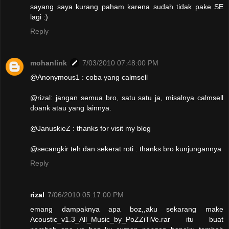
sayang saya kurang paham karena sudah tidak pake SE
lagi :)
Reply
mohanlink
7/03/2010 07:48:00 PM
@Anonymous1 : coba yang calmsell
@rizal: jangan semua bro, satu satu ja, misalnya calmsell
doank atau yang lainnya.
@JanuskieZ : thanks for visit my blog
@secangkir teh dan sekerat roti : thanks bro kunjungannya
Reply
rizal
7/06/2010 05:17:00 PM
emang dampaknya apa boz,,aku sekarang make
Acoustic_v1.3_All_Music_by_PoZZiTiVe.rar itu buat