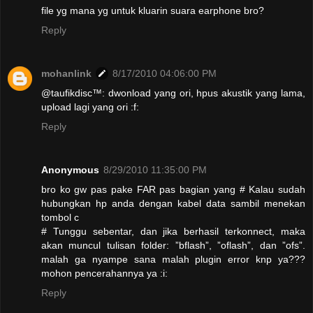
file yg mana yg untuk kluarin suara earphone bro?
Reply
mohanlink
8/17/2010 04:06:00 PM
@taufikdisc™: dwonload yang ori, hpus akustik yang lama,
upload lagi yang ori :f:
Reply
Anonymous
8/29/2010 11:35:00 PM
bro ko gw pas pake FAR pas bagian yang # Kalau sudah
hubungkan hp anda dengan kabel data sambil menekan
tombol c
# Tunggu sebentar, dan jika berhasil terkonnect, maka
akan muncul tulisan folder: ”bflash”, ”oflash”, dan ”ofs”.
malah ga nyampe sana malah plugin error knp ya???
mohon pencerahannya ya :i:
Reply