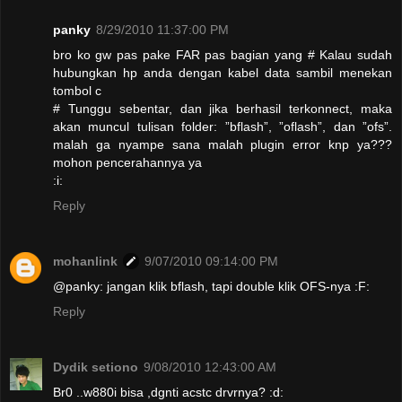
panky
8/29/2010 11:37:00 PM
bro ko gw pas pake FAR pas bagian yang # Kalau sudah
hubungkan hp anda dengan kabel data sambil menekan
tombol c
# Tunggu sebentar, dan jika berhasil terkonnect, maka
akan muncul tulisan folder: ”bflash”, ”oflash”, dan ”ofs”.
malah ga nyampe sana malah plugin error knp ya???
mohon pencerahannya ya
:i:
Reply
mohanlink
9/07/2010 09:14:00 PM
@panky: jangan klik bflash, tapi double klik OFS-nya :F:
Reply
Dydik setiono
9/08/2010 12:43:00 AM
Br0 ..w880i bisa ,dgnti acstc drvrnya? :d: