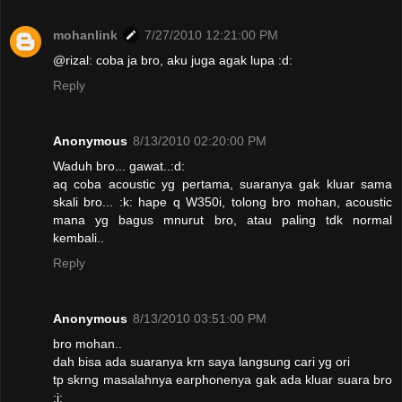
mohanlink
7/27/2010 12:21:00 PM
@rizal: coba ja bro, aku juga agak lupa :d:
Reply
Anonymous
8/13/2010 02:20:00 PM
Waduh bro... gawat..:d:
aq coba acoustic yg pertama, suaranya gak kluar sama
skali bro... :k: hape q W350i, tolong bro mohan, acoustic
mana yg bagus mnurut bro, atau paling tdk normal
kembali..
Reply
Anonymous
8/13/2010 03:51:00 PM
bro mohan..
dah bisa ada suaranya krn saya langsung cari yg ori
tp skrng masalahnya earphonenya gak ada kluar suara bro
:i: