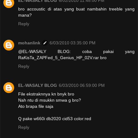
EL-WASALY BLOG
6/02/2010 11:48:00 PM
bro accoustic di atas yang buat nambahin treeble yang
mana?
Reply
mohanlink
6/03/2010 03:35:00 PM
@EL-WASALY BLOG: coba pakai yang
RaKisTa_ZAPFed_5_Genius_HP_02V.rar bro
Reply
EL-WASALY BLOG
6/03/2010 06:59:00 PM
File ekstraknnya kn bnyk bro
Nah ntu di msukkn smwa g bro?
Ato brapa file saja
Q pake w660i db2020 cid53 color:red
Reply