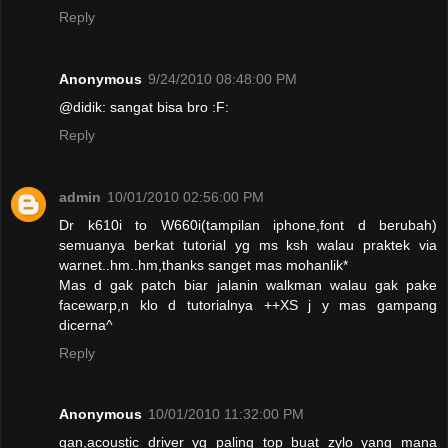
Reply
Anonymous
9/24/2010 08:48:00 PM
@didik: sangat bisa bro :F:
Reply
admin
10/01/2010 02:56:00 PM
Dr k610i to W660i(tampilan iphone,font d berubah)
semuanya berkat tutorial yg ms ksh walau praktek via
warnet..hm..hm,thanks sanget mas mohanlik*
Mas d gak patch biar jalanin walkman walau gak pake
facewarp,n klo d tutorialnya ++XS j y mas gampang
dicerna^
Reply
Anonymous
10/01/2010 11:32:00 PM
gan,acoustic driver yg paling top buat zylo yang mana