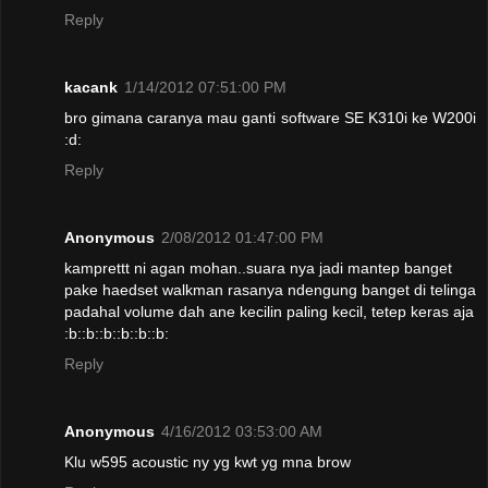
Reply
kacank
1/14/2012 07:51:00 PM
bro gimana caranya mau ganti software SE K310i ke W200i
:d:
Reply
Anonymous
2/08/2012 01:47:00 PM
kamprettt ni agan mohan..suara nya jadi mantep banget
pake haedset walkman rasanya ndengung banget di telinga
padahal volume dah ane kecilin paling kecil, tetep keras aja
:b::b::b::b::b::b:
Reply
Anonymous
4/16/2012 03:53:00 AM
Klu w595 acoustic ny yg kwt yg mna brow