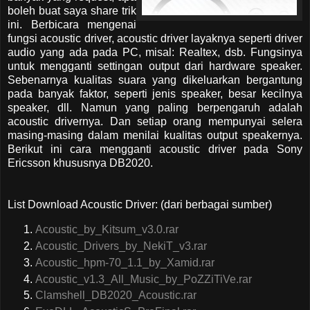
boleh buat saya share trik
ini. Berbicara mengenai
fungsi acoustic driver, acoustic driver layaknya seperti driver
audio yang ada pada PC, misal: Realtex, dsb. Fungsinya
untuk mengganti settingan output dari hardware speaker.
Sebenarnya kualitas suara yang dikeluarkan bergantung
pada banyak faktor, seperti jenis speaker, besar kecilnya
speaker, dll. Namun yang paling berpengaruh adalah
acoustic drivernya. Dan setiap orang mempunyai selera
masing-masing dalam menilai kualitas output speakernya.
Berikut ini cara mengganti acoustic driver pada Sony
Ericsson khususnya DB2020.
List Download Acoustic Driver: (dari berbagai sumber)
Acoustic_by_Kitsum_v3.0.rar
Acoustic_Drivers_by_NekiT_v3.rar
Acoustic_hpm-70_1.1_by_Xamid.rar
Acoustic_v1.3_All_Music_by_PoZZiTiVe.rar
Clamshell_DB2020_Acoustic.rar