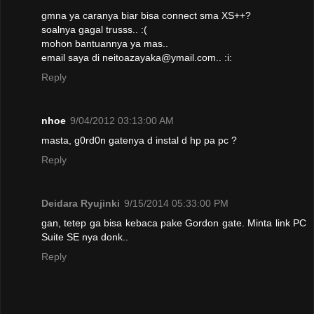
gmna ya caranya biar bisa connect sma XS++?
soalnya gagal trusss.. :(
mohon bantuannya ya mas..
email saya di neitoazayaka@ymail.com.. :i:
Reply
nhoe
9/04/2012 03:13:00 AM
masta, g0rd0n gatenya d instal d hp pa pc ?
Reply
Deidara Ryujinki
9/15/2014 05:33:00 PM
gan, tetep ga bisa kebaca pake Gordon gate. Minta link PC
Suite SE nya donk..
Reply