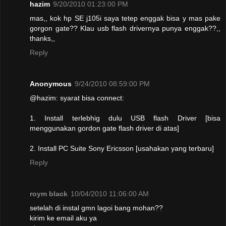
hazim
9/20/2010 01:23:00 PM
mas,, kok hp SE j105i saya tetep enggak bisa y mas pake
gorgon gate?? Klau usb flash drivernya punya enggak??,,
thanks,,
Reply
Anonymous
9/24/2010 08:59:00 PM
@hazim: syarat bisa connect:
1. Install terlebhig dulu USB flash Driver [bisa
menggunakan gordon gate flash driver di atas]
2. Install PC Suite Sony Ericsson [usahakan yang terbaru]
Reply
roym black
10/04/2010 11:06:00 AM
setelah di instal gmn lagoi bang mohan??
kirim ke email aku ya