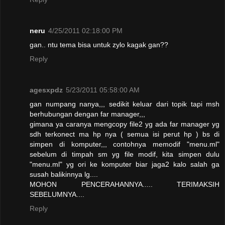
neru
4/25/2011 02:18:00 PM
gan.. ntu tema bisa untuk zylo kagak gan??
Reply
agesxpdz
5/23/2011 05:58:00 AM
gan numpang nanya,,, sedikit keluar dari topik tapi msh
berhubungan dengan far manager,,,
gimana ya caranya mengcopy file2 yg ada far manager yg
sdh terkonect ma hp nya ( semua isi perut hp ) bs di
simpen di komputer,,, contohnya memodif "menu.ml"
sebelum di timpah sm yg file modif, kita simpen dulu
"menu.ml" yg ori ke komputer biar jaga2 kalo salah ga
susah balikinnya lg....
MOHON PENCERAHANNYA..... TERIMAKSIH
SEBELUMNYA....
Reply