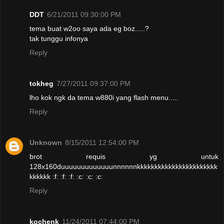
DDT
6/21/2011 09:30:00 PM
tema buat w2oo saya ada eg boz.....?
tak tunggu infonya
Reply
tokheg
7/27/2011 09:37:00 PM
lho kok ngk da tema w880i yang flash menu.....
Reply
Unknown
8/15/2011 12:54:00 PM
brot requis yg untuk
128x160duuuuuuuuuuuuunnnnnnkkkkkkkkkkkkkkkkkkkkkkk
kkkkkk :f: :f: :f: :c: :c: :c:
Reply
kochenk
11/24/2011 07:44:00 PM