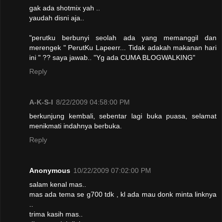
gak ada shotmix yah ..
yaudah disni aja..
"perutku berbunyi seolah ada yang memanggil dan
merengek " PerutKu Lapeerr... Tidak adakah makanan hari
ini " ?? saya jawab.. "Yg ada CUMA BLOGWALKING"
Reply
A-K-S-I
8/22/2009 04:58:00 PM
berkunjung kembali, sebentar lagi buka puasa, selamat
menikmati indahnya berbuka.
Reply
Anonymous
10/22/2009 07:02:00 PM
salam kenal mas..
mas ada tema se g700 tdk , kl ada mau donk minta linknya
..
trima kasih mas..