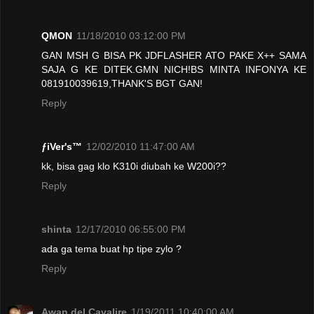
QMON
11/18/2010 03:12:00 PM
GAN MSH G BISA PK JDFLASHER ATO PAKE X++ SAMA
SAJA G KE DITEK.GMN NICH!BS MINTA INFONYA KE
081910039619,THANK'S BGT GAN!
Reply
ƒiVer's™
12/02/2010 11:47:00 AM
kk, bisa gag klo K310i diubah ke W200i??
Reply
shinta
12/17/2010 06:55:00 PM
ada ga tema buat hp tipe zylo ?
Reply
Awan del Cavalire
1/19/2011 10:40:00 AM