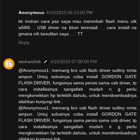
Anonymous
4/15/2010 06:13:00 PM
kk mohan cara paz saya mau menmbah flash menu utk
w580i. . USB driver na blum terinstall . . cara install na
gmana nih kesulitan saya . . . TT
Reply
mohanlink
4/15/2010 07:00:00 PM
@Anonymous1: memang bro usb flash driver sulitny mnta
ampun. Untuj solusinya coba install GORDON GATE
FLASH DRIVER, fungsinya sama persis sama usb driver, tp
cara installasinya sangatlah mudah n g perlu
mengkonekkan hp terlebih dahulu, untuk mendownloadnya
silahkan kunjungi link :
@Anonymous1: memang bro usb flash driver sulitny mnta
ampun. Untuj solusinya coba install GORDON GATE
FLASH DRIVER, fungsinya sama persis sama usb driver, tp
cara installasinya sangatlah mudah n g perlu
mengkonekkan hp terlebih dahulu, untuk mendownloadnya
silahkan kunjungi link :