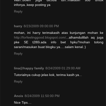
infonya..keep posting ya
Reply
harry
8/23/2009 09:00:00 PM
mohan, ini harry terimakasih atas kunjungan mohan ke
http://forfeelinggood.blogspot.com/
...alhamdulillah aq juga
pke SE t280i.ada info bwt hpku?mohan tolong
saran/masukan buat blogku ya.....salam kenal.:)
Reply
lina@happy family
8/24/2009 01:29:00 AM
Tutorialnya cukup jelas kok, terima kasih ya...
Reply
Ancis
8/24/2009 11:50:00 PM
Nice Tips....