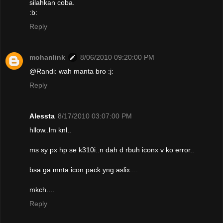
silahkan coba.
:b:
Reply
mohanlink
8/06/2010 09:20:00 PM
@Randi: wah manta bro :j:
Reply
Alessta
8/17/2010 03:07:00 PM
hllow..lm knl..
ms sy px hp se k310i..n dah d rbuh iconx v ko error..
bsa ga mnta icon pack yng aslix....
mkch....
Reply