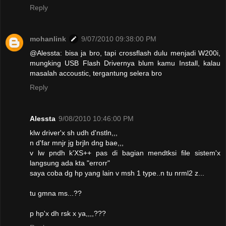
Reply
mohanlink
9/07/2010 09:38:00 PM
@Alessta: bisa ja bro, tapi crossflash dulu menjadi W200i,
mungking USB Flash Drivernya blum kamu Install, kalau
masalah accoustic, tergantung selera bro
Reply
Alessta
9/08/2010 10:46:00 PM
klw driver'x sh udh d'nstln,,,
n d'far mnjr jg brjln dng bae,,,
v lw pndh k'XS++ pas di bagian mendtksi file sistem'x
langsung ada kta "errorr"
saya coba dg hp yang lain v msh 1 type..n tu nrml2 z...
tu gmna ms...??
p hp'x dh rsk x ya,,,,???