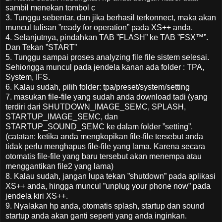
sambil menekan tombol c
3. Tunggu sebentar, dan jika berhasil terkonnect, maka akan
muncul tulisan ”ready for operation” pada XS++ anda.
4. Selanjutnya, pindahkan TAB ”FLASH” ke TAB ”FSX™”.
Dan Tekan ”START”
5. Tunggu sampai proses analyzing file file sistem selesai.
Sehiongga muncul pada jendela kanan ada folder : TPA,
System, IFS.
6. Kalau sudah, pilih folder: tpa/preset/system/setting
7. masukan file-file yang sudah anda download tadi (yang
terdiri dari SHUTDOWN_IMAGE_SEMC, SPLASH,
STARTUP_IMAGE_SEMC, dan
STARTUP_SOUND_SEMC ke dalam folder ”setting”.
(catatan: ketika anda mengkopikan file-file tersebut anda
tidak perlu menghapus file-file yang lama. Karena secara
otomatis file-file yang baru tersebut akan menempa atau
menggantikan file2 yang lama)
8. Kalau sudah, jangan lupa tekan ”shutdown” pada aplikasi
XS++ anda, hingga muncul ”unplug your phone now” pada
jendela kiri XS++.
9. Nyalakan hp anda, otomatis splash, startup dan sound
startup anda akan ganti seperti yang anda inginkan.