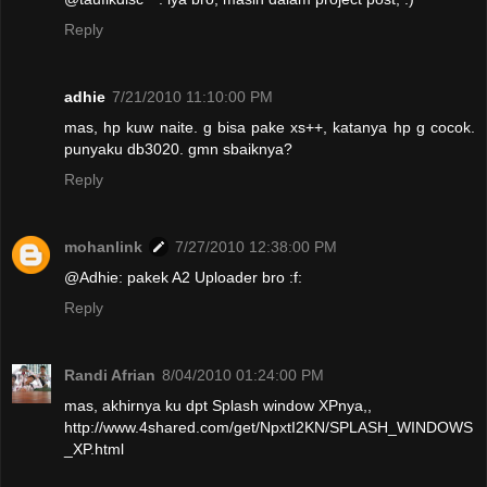
Reply
adhie
7/21/2010 11:10:00 PM
mas, hp kuw naite. g bisa pake xs++, katanya hp g cocok.
punyaku db3020. gmn sbaiknya?
Reply
mohanlink
7/27/2010 12:38:00 PM
@Adhie: pakek A2 Uploader bro :f:
Reply
Randi Afrian
8/04/2010 01:24:00 PM
mas, akhirnya ku dpt Splash window XPnya,,
http://www.4shared.com/get/NpxtI2KN/SPLASH_WINDOWS
_XP.html