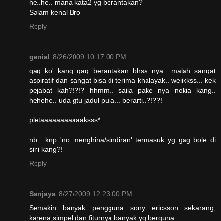
he..he.. mana kata2 yg berantakan?
Salam kenal Bro
Reply
genial
8/26/2009 10:17:00 PM
gag ko' kang gag berantakan bhsa nya.. malah sangat
aspiratif dan sangat bisa di terima khalayak.. weiikkss... kek
pejabat kah?!?!? hhmm.. saiia pake nya nokia kang..
hehehe.. uda gtu jadul pula... berarti..?!??!
pletaaaaaaaaaaaksss*
nb : knp 'no menghina/sindiran' termasuk yg gag bole di
sini kang?!
Reply
Sanjaya
8/27/2009 12:23:00 PM
Semakin banyak pengguna sony ericsson sekarang,
karena simpel dan fiturnya banyak yg berguna