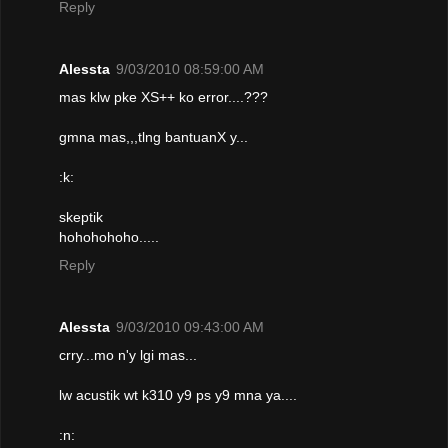
Reply
Alessta
9/03/2010 08:59:00 AM
mas klw pke XS++ ko error....???
gmna mas,,,tlng bantuanX y...
:k:
skeptik
hohohohoho.....
Reply
Alessta
9/03/2010 09:43:00 AM
crry...mo n'y lgi mas...
lw acustik wt k310 y9 ps y9 mna ya....
:n: