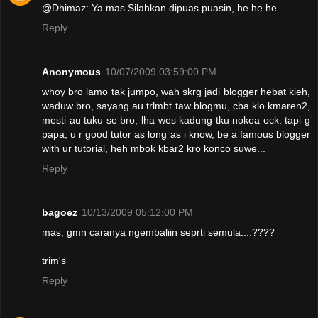
@Dhimaz: Ya mas Silahkan dipuas puasin, he he he
Reply
Anonymous
10/07/2009 03:59:00 PM
whoy bro lamo tak jumpo, wah skrg jadi blogger hebat kieh,
waduw bro, sayang au trlmbt taw blogmu, cba klo kmaren2,
mesti au tuku se bro, lha wes kadung tku nokea ock. tapi g
papa, u r good tutor as long as i know, be a famous blogger
with ur tutorial, heh mbok kbar2 kro konco suwe...
Reply
bagoez
10/13/2009 05:12:00 PM
mas, gmn caranya ngembaliin seprti semula....????
trim's
Reply