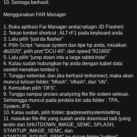
10. Semoga berhasil.
Menggunakan FAR Manager
1. Buka aplikasi Far Manager anda(+plugin JD Flasher)
2. Tekan tombol shortcut : ALT+F1 pada keyboard anda
3. Lalu pilih “just da flasher”
4. Pilih Script :“sesuai system dan tipe hp anda, misalkan
db2020”, pilih port:”DCU-60”, dan speed:”921600”
5. Lalu pilih “jump down into a large rabbit-hole”
6. Kalau sudah hubungkan hp anda dengan kabel data
sambil menekan tombol c
7. Tunggu sebentar, dan jika berhasil terkonnect, maka akan
muncul tulisan folder: ”bflash”, ”oflash”, dan ”ofs”.
8. Kemudian pilih ’OFS”.
9. Tunggu sampai proses analyzing file file sistem selesai.
Sehiongga muncul pada jendela kiri ada folder : TPA,
System, IFS.
10. Kalau sudah, pilih folder: tpa/preset/system/setting
11. masukan file-file yang sudah anda download tadi (yang
terdiri dari SHUTDOWN_IMAGE_SEMC, SPLASH,
STARTUP_IMAGE_SEMC, dan
STARTUP_SOUND_SEMC ke dalam folder ”setting”.