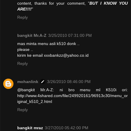
content, thanks for your comment, "
BUT I KNOW YOU
ARE!!!!
"
Reply
bangkit Mr.A-Z
3/25/2010 07:31:00 PM
mas minta menu asli k510 donk ..
please ..
kirim ke email xxxbankzz@yahoo.co.id
Reply
mohanlink
3/26/2010 08:46:00 PM
@bangkit Mr.A-Z: ni bro menu ml K510i ori:
http://www.4shared.com/file/249920161/96913c30/menu_or
iginal_k510_2.html
Reply
bangkit mraz
3/27/2010 05:42:00 PM