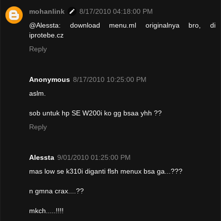
mohanlink
8/17/2010 04:18:00 PM
@Alessta: download menu.ml originalnya bro, di
iprotebe.cz
Reply
Anonymous
8/17/2010 10:25:00 PM
aslm.
sob untuk hp SE W200i ko gg bsaa yhh ??
Reply
Alessta
9/01/2010 01:25:00 PM
mas low se k310i diganti flsh menux bsa ga...???
n gmna crax....??
mkch.....!!!!