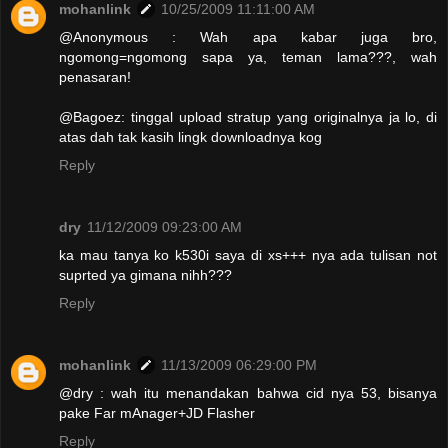
mohanlink
10/25/2009 11:11:00 AM
@Anonymous : Wah apa kabar juga bro,
ngomong=ngomong sapa ya, teman lama???, wah
penasaran!
@Bagoez: tinggal upload stratup yang originalnya ja lo, di
atas dah tak kasih lingk downloadnya kog
Reply
dry
11/12/2009 09:23:00 AM
ka mau tanya ko k530i saya di xs+++ nya ada tulisan not
suprted ya gimana nihh???
Reply
mohanlink
11/13/2009 06:29:00 PM
@dry : wah itu menandakan bahwa cid nya 53, bisanya
pake Far mAnager+JD Flasher
Reply