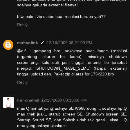
soalnya gak ada ekstensi filenya!
btw, paket zip diatas buat resolusi berapa yah??
Reply
mohanlink
12/16/2009 08:21:00 PM
@alfi : gampang bro, pokoknya buat image (resolusi
tergantung ukuran hp kamu), misalnya shutdown
screen.png. kalo dah jadi tinggal rename file tersebut
menjadi SHUTDOWN_IMAGE_SEMC (tanpa ekstensi)
tinggal upload deh. Paket zip di atas for 176x220 bro
Reply
nur chamid
12/28/2009 09:19:00 PM
mas Q mintak yang aslinya SE W660 dong.... soalnya hp Q
mau thak jual,,, starup screen SE, Shutdown screen SE,
Startup Sound SE, dan Splash udah tak ganti... vista... Q
mau yang aslinya bisakan...