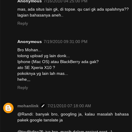
Anonymous
7/16/2010 04:25:00 PM
mas, ada situs lain gk, di topse. qu cari gk ada spalshnya??
lagian bahasanya aneh..
Reply
Anonymous
7/19/2010 09:31:00 PM
Bro Mohan...
tolong upload yg lain donk...
Iphone (Mac OS) atau BlackBerry ada gak?
ato SE Xperia X10 ?
pokoknya yg lain lah mas...
hehe,,,
Reply
mohanlink
7/21/2010 07:18:00 AM
@Randi: banyak bro, googling ja, kalau masalah bahasa
pakek google tanslate ja
@taufikdisc™: iya bro, masih dalam project post, :)