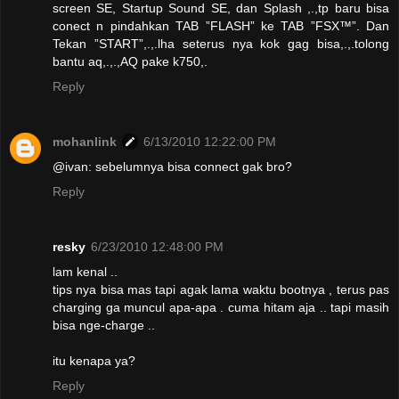
screen SE, Startup Sound SE, dan Splash ,.,tp baru bisa
conect n pindahkan TAB ”FLASH” ke TAB ”FSX™”. Dan
Tekan ”START”,.,.lha seterus nya kok gag bisa,.,.tolong
bantu aq,.,.,AQ pake k750,.
Reply
mohanlink
6/13/2010 12:22:00 PM
@ivan: sebelumnya bisa connect gak bro?
Reply
resky
6/23/2010 12:48:00 PM
lam kenal ..
tips nya bisa mas tapi agak lama waktu bootnya , terus pas
charging ga muncul apa-apa . cuma hitam aja .. tapi masih
bisa nge-charge ..
itu kenapa ya?
Reply