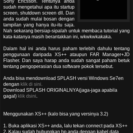
Sony Ericsson. Tentunya anda
sudah mengetahui apa itu startup
screen, shutdown screen dll. Dan
anda sudah mulai bosan dengan
tampilan yang hanya itu-itu saja.
Nah sekarang bersiap-sipalah untuk membaca tutorial yang
kata-katanya masih berantakkan ini, wkwkwkakaka.
Dalam hal ini anda harus paham terlebih dahulu tentang
penggunaan daripada XS++ ataupun FAR Manager+JD
Flasher. Dan saya harap anda sudah sangat paham betuk
tentang pengoperasian dua software pokok tersebut.
Anda bisa mendownload SPLASH versi Windows Se7en
dengan
klik di sini.
Download SPLASH ORIGINALNYA(jaga-jaga apabila
gagal)
klik dsini
.
Menggunakan XS++ (kalo bisa yang versinya 3.2)
1. Buka aplikasi XS++ anda, lalu tekan connect pada XS++
2. Kalau sudah hubungkan hp anda dengan kabel data