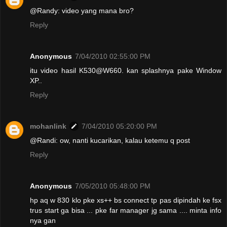
@Randy: video yang mana bro?
Reply
Anonymous
7/04/2010 02:55:00 PM
itu video hasil K530@W660. kan splashnya pake Window
XP..
Reply
mohanlink
7/04/2010 05:20:00 PM
@Randi: ow, nanti kucarikan, kalau ketemu q post
Reply
Anonymous
7/05/2010 05:48:00 PM
hp aq w 830 klo pke xs++ bs connect tp pas dipindah ke fsx
trus start ga bisa ... pke far manager jg sama .... minta info
nya gan