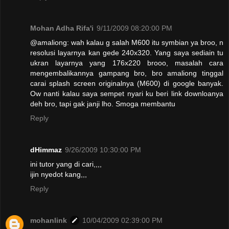
Mohan Adha Rifa'i
9/11/2009 08:20:00 PM
@amaliong: wah kalau g salah M600 itu symbian ya broo, n
resolusi layarnya kan gede 240x320. Yang saya sediain tu
ukran layarnya yang 176x220 brooo, masalah cara
mengembalikannya gampang bro, bro amaliong tinggal
carai splash screen originalnya (M600) di google banyak.
Ow nanti kalau saya sempet nyari ku beri link downloanya
deh bro, tapi gak janji lho. Smoga membantu
Reply
dHimmaz
9/26/2009 10:30:00 PM
ini tutor yang di cari,,,,
ijin nyedot kang,,,
Reply
mohanlink
10/04/2009 02:39:00 PM