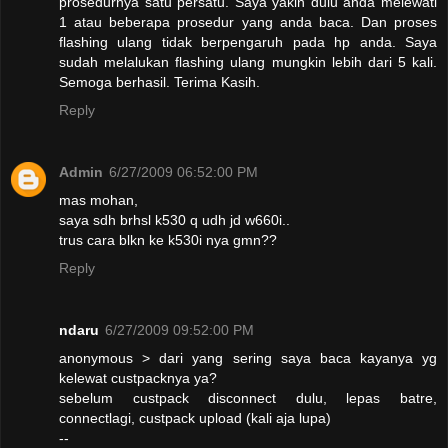
prosedurnya satu persatu. Saya yakin dulu anda melewati
1 atau beberapa prosedur yang anda baca. Dan proses
flashing ulang tidak berpengaruh pada hp anda. Saya
sudah melalukan flashing ulang mungkin lebih dari 5 kali.
Semoga berhasil. Terima Kasih.
Reply
Admin
6/27/2009 06:52:00 PM
mas mohan,
saya sdh brhsl k530 q udh jd w660i..
trus cara blkn ke k530i nya gmn??
Reply
ndaru
6/27/2009 09:52:00 PM
anonymous > dari yang sering saya baca kayanya yg
kelewat custpacknya ya?
sebelum custpack disconnect dulu, lepas batre,
connectlagi, custpack upload (kali aja lupa)
--