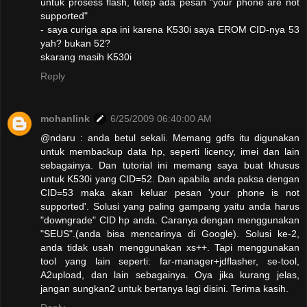
untuk prosess flash, tetep ada pesan "your phone are not
supported"
- saya curiga apa ini karena K530i saya EROM CID-nya 53
yah? bukan 52?
skarang masih K530i
Reply
mohanlink
6/25/2009 06:40:00 AM
@ndaru : anda betul sekali. Memang gdfs itu digunakan
untuk membackup data hp, seperti licency, imei dan lain
sebagainya. Dan tutorial ini memang saya buat khusus
untuk K530i yang CID=52. Dan apabila anda paksa dengan
CID=53 maka akan keluar pesan 'your phone is not
supported'. Solusi yang paling gampang yaitu anda harus
"downgrade" CID hp anda. Caranya dengan menggunakan
"SEUS".(anda bisa mencarinya di Google). Solusi ke-2,
anda tidak usah menggunakan xs++. Tapi menggunakan
tool yang lain seperti: far-manager+jdflasher, se-tool,
A2upload, dan lain sebagainya. Oya jika kurang jelas,
jangan sungkan2 untuk bertanya lagi disini. Terima kasih.