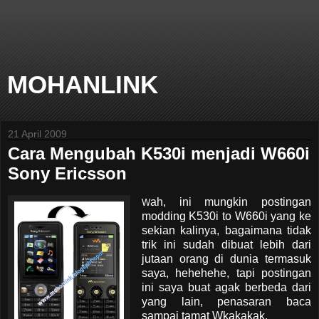
MOHANLINK
21 April 2009
Cara Mengubah K530i menjadi W660i
Sony Ericsson
ah, ini mungkin postingan
W
modding K530i to W660i yang ke
sekian kalinya, bagaimana tidak
trik ini sudah dibuat lebih dari
jutaan orang di dunia termasuk
saya, hehehehe, tapi postingan
ini saya buat agak berbeda dari
yang lain, penasaran baca
sampai tamat Wkakakak,