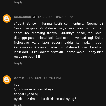
Reply
mohanlink
6/17/2009 10:40:00 PM
@Ucrit Sense : Terima kasih commentnya. Ngomong2
Susahnya gimana?, 4shared saya rasa paling mudah dan
cepat lho. Memang filenya ukurannya besar, tapi kalau
ditunggu pasti selesai kok. Jadi coba download lagi. Kalau
filehosting yang laen seperti ziddu itu malah repot,
kebanyakan iklannya. Selain itu 4shared bisa download
lebih dari 10 kali dalam sewaktu. Terima kasih. Happy nice
modding your SE.! ;)
Reply
Admin
6/17/2009 11:07:00 PM
yup..
Q udh slese nih dwnld nya..
tinggal nyoba aj.
oy klo abz dmood bs dblkin ke asli nya g?
Reply