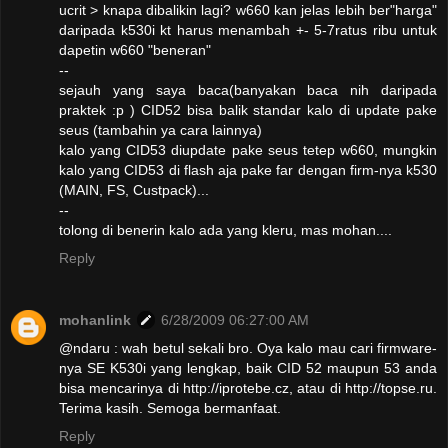
ucrit > knapa dibalikin lagi? w660 kan jelas lebih ber"harga"
daripada k530i kt harus menambah +- 5-7ratus ribu untuk
dapetin w660 "beneran"
--
sejauh yang saya baca(banyakan baca nih daripada
praktek :p ) CID52 bisa balik standar kalo di update pake
seus (tambahin ya cara lainnya)
kalo yang CID53 diupdate pake seus tetep w660, mungkin
kalo yang CID53 di flash aja pake far dengan firm-nya k530
(MAIN, FS, Custpack)...
--
tolong di benerin kalo ada yang kleru, mas mohan....
Reply
mohanlink
6/28/2009 06:27:00 AM
@ndaru : wah betul sekali bro. Oya kalo mau cari firmware-
nya SE K530i yang lengkap, baik CID 52 maupun 53 anda
bisa mencarinya di http://iprotebe.cz, atau di http://topse.ru.
Terima kasih. Semoga bermanfaat.
Reply