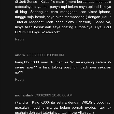
@Ucrit Sense : Kalau file main (.mbn) berbahasa Indonesia
sebetulnya saya dah punya tapi belum saya upload linknya
di blog. Sedangkan cara mengganti icon vista/ iphone,
tunggu saja besok, saya akan memposting ( dengan judul :
Tutorial Megganti Icon pada Sony Ericsson). Sabar ya,
Insya Allah besok dah saya posting Tutorialnya. Oya, Ucrit
EROm CID nya 52 atau 53?
Reply
andra
7/03/2009 10:09:00 AM
bang,klo K800 mao di ubah ke W series,yang setara W
series apa?? n bisa tolong postingin pack nya sekalian
ga??
Reply
mohanlink
7/03/2009 10:48:00 AM
@andra : Kalo K800i itu setara dengan W810i brooo, tapi
masalah modding-nya gw belum pernah nyoba. Tapi tak
usahain deh cari tutorialnya, tapi Insya Allah ya ;)