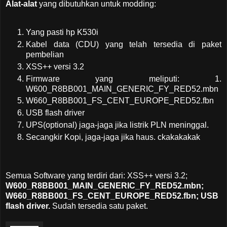
Alat-alat
yang dibutuhkan untuk modding:
Yang pasti hp K530i
Kabel data (CDU) yang telah tersedia di paket
pembelian
XSS++ versi 3.2
Firmware yang meliputi: 1.
W600_R8BB001_MAIN_GENERIC_FY_RED52.mbn
W660_R8BB001_FS_CENT_EUROPE_RED52.fbn
USB flash driver
UPS(optional) jaga-jaga jika listrik PLN meninggal.
Secangkir Kopi, jaga-jaga jika haus. ckakakakak
Semua Software yang terdiri dari: XSS++ versi 3.2;
W600_R8BB001_MAIN_GENERIC_FY_RED52.mbn;
W660_R8BB001_FS_CENT_EUROPE_RED52.fbn; USB
flash driver.
Sudah tersedia satu paket.