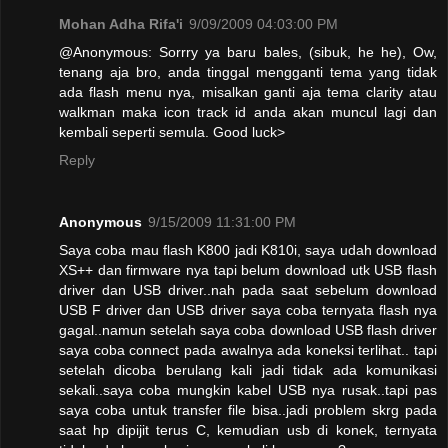
Mohan Adha Rifa'i
9/09/2009 04:03:00 PM
@Anonymous: Sorrry ya baru bales, (sibuk, he he), Ow,
tenang aja bro, anda tinggal mengganti tema yang tidak
ada flash menu nya, misalkan ganti aja tema clarity atau
walkman maka icon track id anda akan muncul lagi dan
kembali seperti semula. Good luck>
Reply
Anonymous
9/15/2009 11:31:00 PM
Saya coba mau flash K800 jadi K810i, saya udah download
XS++ dan firmware nya tapi belum download utk USB flash
driver dan USB driver..nah pada saat sebelum download
USB F driver dan USB driver saya coba ternyata flash nya
gagal..namun setelah saya coba download USB flash driver
saya coba connect pada awalnya ada koneksi terlihat.. tapi
setelah dicoba berulang kali jadi tidak ada komunikasi
sekali..saya coba mungkin kabel USB nya rusak..tapi pas
saya coba untuk transfer file bisa..jadi problem skrg pada
saat hp dipijit terus C, kemudian usb di konek, ternyata