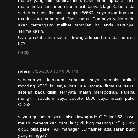
menu2 yang lain, semisal linux flash menu, iphone flash
menu, nokia flash menu dan masih banyak lagi. Kalau anda
sudah berhasil flashing menjadi W660i, saya akan buatkan
tutorial cara menambah flash menu. Dan saya yakin anda
akan tercengang melihat tampilan hp anda nantinya.
Terima kasih.
Oya, apakah anda sudah downgrade cid hp anda menjadi
52?
Reply
ndaru
6/25/2009 10:40:00 PM
sebenarnya, kemaren sebelum saya nemuin artikel
modding k530 ini saya baru aja update firmware seus,
setelah baca disini ternyata malah merepotkan, karena
mungkin sebelum saya update k530 saya masih pake
CID52..
--
saya juga belum yakin bisa downgrade CID jadi 52, saya
malah menemukan cara lain( di blog tetangga :D ) untk
cid53 bisa pake FAR manager+JD flasher, ada saran buat
yang ini ngga?