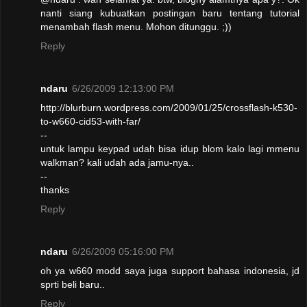
nanti siang kubuatkan postingan baru tentang tutorial
menambah flash menu. Mohon ditunggu. ;))
Reply
ndaru
6/26/2009 12:13:00 PM
http://blurburn.wordpress.com/2009/01/25/crossflash-k530-
to-w660-cid53-with-far/
--
untuk lampu keypad udah bisa idup blom kalo lagi mmenu
walkman? kali udah ada jamu-nya..
--
thanks
Reply
ndaru
6/26/2009 05:16:00 PM
oh ya w660 modd saya juga support bahasa indonesia, jd
sprti beli baru..
Reply