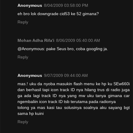
Anonymous
8/04/2009 03:58:00 PM
eh bro lok downgrade cid53 ke 52 gimana?
Reply
Mohan Adha Rifa'i
8/06/2009 05:40:00 AM
@Anonymous: pake Seus bro, coba googling ja.
Reply
Anonymous
9/07/2009 09:44:00 AM
mas.! uku da nyoba masukin flash menu ke hp ku SEw660i
dan berhasil tapi icon track ID nya hilang trus di radio juga
ga ada lagi track ID nya yang mw uku tanya gimana car
ngembaliin icon track ID tsb terutama pada radionya
tolong ya mas kasi tau solusinya soalnya aku sayang bgt
sama hp kuini
Reply