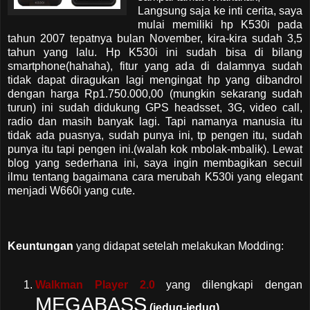
Langsung saja ke inti cerita, saya
mulai memiliki hp K530i pada
tahun 2007 tepatnya bulan November, kira-kira sudah 3,5
tahun yang lalu. Hp K530i ini sudah bisa di bilang
smartphone(hahaha), fitur yang ada di dalamnya sudah
tidak dapat diragukan lagi mengingat hp yang dibandrol
dengan harga Rp1.750.000,00 (mungkin sekarang sudah
turun) ini sudah didukung GPS headsset, 3G, video call,
radio dan masih banyak lagi. Tapi namanya manusia itu
tidak ada puasnya, sudah punya ini, tp pengen itu, sudah
punya itu tapi pengen ini.(walah kok mbolak-mbalik). Lewat
blog yang sederhana ini, saya ingin membagikan secuil
ilmu tentang bagaimana cara merubah K530i yang elegant
menjadi W660i yang cute.
Keuntungan
yang didapat setelah melakukan Modding:
Walkman Player 2.0
yang dilengkapi dengan
MEGABASS
(jedug-jedug)