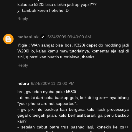
kalau se k320i bisa dibikin jadi ap yupz???
yr tambah keren hehehe :D
Reply
mohanlink
6/24/2009 09:40:00 AM
@gie : WAh sangat bisa bos, K320i dapet do modding jadi
W200i lo, kalau kamu maw tutorialnya, komentar aja lagi di
sini, q pasti kan buatin tutorialnya, thanks
Reply
ndaru
6/24/2009 11:23:00 PM
bro, gw udah nyoba pake k530i
- di mulai dari coba backup gdfs, kok di log xs++ nya bilang
"your phone are not supported"...
- gw pikir itu backup kan berguna kalo flash processnya
gagal ditengah jalan, kalo berhasil bararti ga perlu backup
kan?
- setelah cabut batre trus pasnag lagi, konekin ke xs++