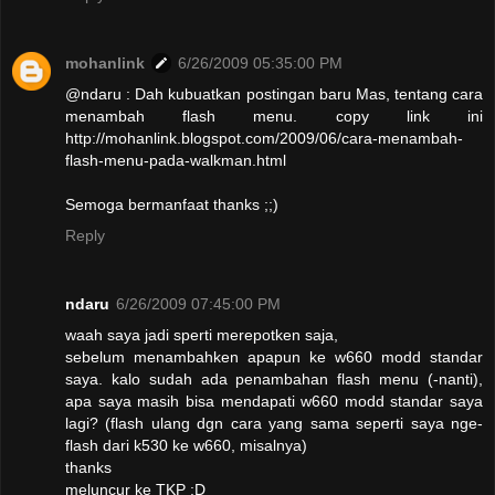
mohanlink
6/26/2009 05:35:00 PM
@ndaru : Dah kubuatkan postingan baru Mas, tentang cara
menambah flash menu. copy link ini
http://mohanlink.blogspot.com/2009/06/cara-menambah-
flash-menu-pada-walkman.html
Semoga bermanfaat thanks ;;)
Reply
ndaru
6/26/2009 07:45:00 PM
waah saya jadi sperti merepotken saja,
sebelum menambahken apapun ke w660 modd standar
saya. kalo sudah ada penambahan flash menu (-nanti),
apa saya masih bisa mendapati w660 modd standar saya
lagi? (flash ulang dgn cara yang sama seperti saya nge-
flash dari k530 ke w660, misalnya)
thanks
meluncur ke TKP :D