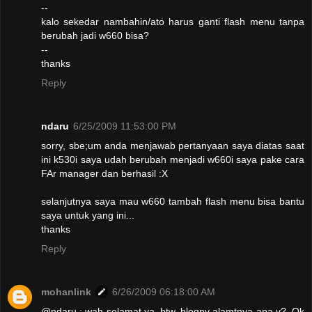
--
kalo sekedar nambahin/ato harus ganti flash menu tanpa
berubah jadi w660 bisa?
--
thanks
Reply
ndaru
6/25/2009 11:53:00 PM
sorry, sbe;um anda menjawab pertanyaan saya diatas saat
ini k530i saya udah berubah menjadi w660i saya pake cara
FAr manager dan berhasil :X
selanjutnya saya mau w660 tambah flash menu bisa bantu
saya untuk yang ini...
thanks
Reply
mohanlink
6/26/2009 06:18:00 AM
@ndaru : wah selamat ya. btw, blogny alamtnya apa y?. Ok